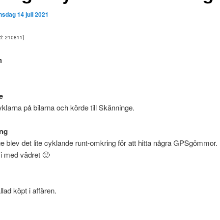
nsdag 14 juli 2021
ad: 210811]
n
e
klarna på bilarna och körde till Skänninge.
ng
e blev det lite cyklande runt-omkring för att hitta några GPSgömmor.
i med vädret 🙂
lad köpt i affären.