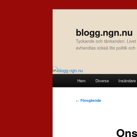
Hoppa
till
primärt
blogg.ngn.nu
innehåll
Tyckande och tänkanden. Livet
avhandlas också lite politik oc
Huvudmeny
Hem
Diverse
Insändare
Inläggsnavigering
←
Föregående
Ons