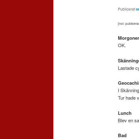
Publicerat
o
[not: publicer
Morgone
OK.
Skänning
Lastade cy
Geocachi
I Skänning
Tur hade v
Lunch
Blev en sal
Bad