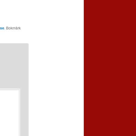
sse
. Bokmärk