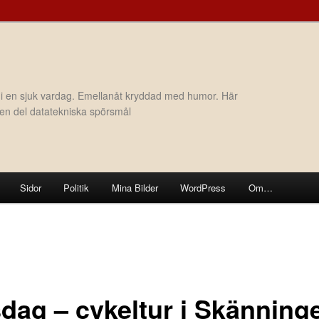
 i en sjuk vardag. Emellanåt kryddad med humor. Här
h en del datatekniska spörsmål
Sidor
Politik
Mina Bilder
WordPress
Om…
dag – cykeltur i Skänning