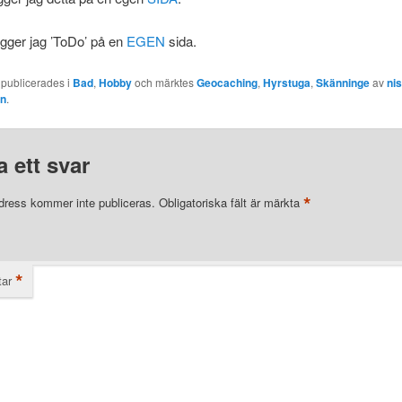
ägger jag ’ToDo’ på en
EGEN
sida.
 publicerades i
Bad
,
Hobby
och märktes
Geocaching
,
Hyrstuga
,
Skänninge
av
ni
en
.
 ett svar
*
dress kommer inte publiceras.
Obligatoriska fält är märkta
*
ar