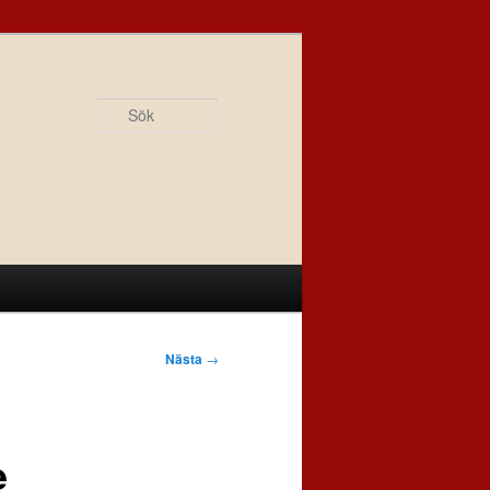
Sök
Nästa
→
e