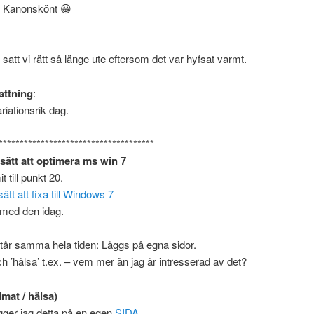
. Kanonskönt 😀
 satt vi rätt så länge ute eftersom det var hyfsat varmt.
ttning
:
riationsrik dag.
*************************************
sätt att optimera ms win 7
 till punkt 20.
sätt att fixa till Windows 7
 med den idag.
tår samma hela tiden: Läggs på egna sidor.
ch ’hälsa’ t.ex. – vem mer än jag är intresserad av det?
imat / hälsa)
gger jag detta på en egen
SIDA
.