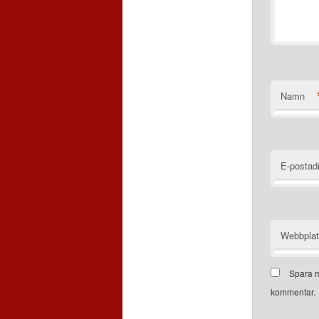
Namn
E-postad
Webbpla
Spara m
kommentar.