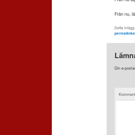
Från nu, l
Detta inlägg
permalänk
Lämna
Din e-posta
Komment