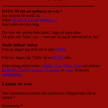
************************************************
DATA: 99 sätt att optimera ms win 7
Har kommit till punkt 20.
Sidan:
99 sätt att fixa till Windows 7
Inget jobb med den idag.
Det som står samma hela tiden: Läggs på egna sidor.
Att göra och ’hälsa’ t.ex. – vem mer än jag är intresserad av det?
Studie (klimat / hälsa)
Från nu lägger jag detta på en egen
SIDA
.
Från nu, lägger jag ’ToDo’ på en
EGEN
sida.
Detta inlägg publicerades i
Bilder
,
Djur
,
Hälsa
,
Trött
och märktes
BME280
,
CDON
,
Holken
,
Promenad
av
nisse
. Bokmärk
permalänken
.
Lämna ett svar
Din e-postadress kommer inte publiceras.
Obligatoriska fält är
märkta
*
Kommentar
*