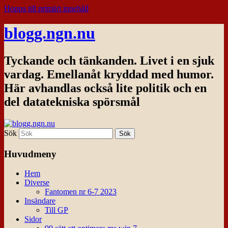
Hoppa till primärt innehåll
blogg.ngn.nu
Tyckande och tänkanden. Livet i en sjuk
vardag. Emellanåt kryddad med humor.
Här avhandlas också lite politik och en
del datatekniska spörsmål
Sök
Huvudmeny
Hem
Diverse
Fantomen nr 6-7 2023
Insändare
Till GP
Sidor