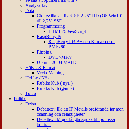
99 sätt att optimera ms win 7
Analysarkiv
Data
CloneZilla via liveUSB 2.25″ HD (OS Win10)
till 2,25″ SSD
Programmering
HTML & JavaScript
RaspBerry Pi
RaspBerry Pi3 B+ och Klimatsensor
BME280
Ripping
DVD>MKV
Ubuntu 20.04 MATE
Hälsa- & Klimat
VeckoMätning
Hobby / Nöjen
Rubiks Kub (-nya-)
Rubiks Kub (gamla)
ToDo
Politik
Debatt…
Debattext: Illa att IF Metalls ordförande far men
osanning och felaktigheter
Debattext: M gör långtidssjuka till politiska
bollträn