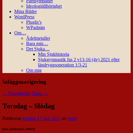
Partisympatier
Ideologitillhörighet
Mina Bilder
WordPress
PlugIn’s
WPadmin
Om…
Ädelmetaller
Bara min…
Det Sjuka…
Min Sjukhistoria
Sjukgymnastik fas 2 v13-16 (4v) 2021 efter
ländryggsoperation 1/3-21
Om mig
Inläggsnavigering
←
Föregående
Nästa
→
Torsdag – Slödag
Publicerat
torsdag 17 juni 2021
av
nisse
[not: publicerad: 210619]