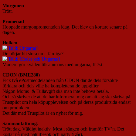
Morgonen
Trött.
Promenad
Hoppade morgonpromenaden idag. Det blev en kortare senare på
dagen.
Holken
De börjar bli stora nu – färdiga?
Modern gör kvällen tillsammans med ungarna, ff 7st.
CDON (
BME280)
Fick två ePostmeddelanden från CDON där de dels försökte
förklara och dels ville ha kompletterande uppgifter.
Någon Moms- & Tullavgift ska man inte behöva betala.
Och så skriver de att de har informerat mig om att jag ska skriva på
Trustpilot om hela köpupplevelsen och på deras produktsida endast
om produkten.
Det där med Truspilot är en nyhet för mig.
Sammanfattning
:
Trött dag. Väldigt inaktiv. Mest i sängen och framför TV’n. Det
kostar på med naturbesök och party (igår).