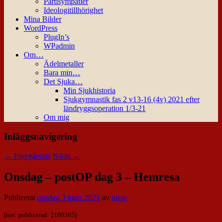
Partisympatier
Ideologitillhörighet
Mina Bilder
WordPress
PlugIn’s
WPadmin
Om…
Ädelmetaller
Bara min…
Det Sjuka…
Min Sjukhistoria
Sjukgymnastik fas 2 v13-16 (4v) 2021 efter
ländryggsoperation 1/3-21
Om mig
Inläggsnavigering
←
Föregående
Nästa
→
Onsdag – postOP dag 3 – Hemresa
Publicerat
onsdag 3 mars 2021
av
nisse
[not: publicerad: 2100305]