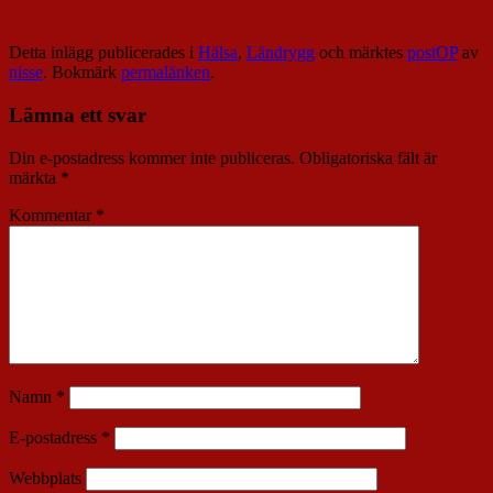
Detta inlägg publicerades i
Hälsa
,
Ländrygg
och märktes
postOP
av
nisse
. Bokmärk
permalänken
.
Lämna ett svar
Din e-postadress kommer inte publiceras.
Obligatoriska fält är
märkta
*
Kommentar
*
Namn
*
E-postadress
*
Webbplats