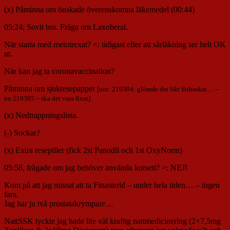
(x) Påminna om önskade överenskomna läkemedel (00:44)
05:24; Sovit bra. Fråga om Laxoberal.
När starta med metotrexat? <: tidigast efter att sårläkning ser helt OK
ut.
När kan jag ta coronavaccination?
Påminna om sjukresepapper
[not: 210304: glömde det likt förbaskat… –
nu 210305 – ska det vara fixat]
(x) Nedtrappningslista.
(-) Sockar?
(x) Extra resepiller (fick 2st Panodil och 1st OxyNorm)
05:58, frågade om jag behöver använda korsett? >: NEJ!
Kom på att jag missat att ta Finasterid – under hela tiden… – ingen
fara.
Jag har ju två prostatakrympare…
NattSSK tyckte jag hade lite väl kraftig nattmedicinering (2×7,5mg