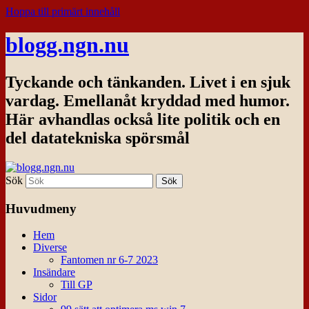
Hoppa till primärt innehåll
blogg.ngn.nu
Tyckande och tänkanden. Livet i en sjuk
vardag. Emellanåt kryddad med humor.
Här avhandlas också lite politik och en
del datatekniska spörsmål
Sök
Huvudmeny
Hem
Diverse
Fantomen nr 6-7 2023
Insändare
Till GP
Sidor