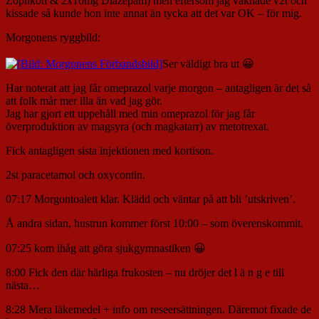
Zoplikon & 2x10mg Diazepam) men eftersom jag vaknade v2t och
kissade så kunde hon inte annat än tycka att det var OK – för mig.
Morgonens ryggbild:
Ser väldigt bra ut 😀
Har noterat att jag får omeprazol varje morgon – antagligen är det så
att folk mår mer illa än vad jag gör.
Jag har gjort ett uppehåll med min omeprazol för jag får
överproduktion av magsyra (och magkatarr) av metotrexat.
Fick antagligen sista injektionen med kortison.
2st paracetamol och oxycontin.
07:17 Morgontoalett klar. Klädd och väntar på att bli ’utskriven’.
Å andra sidan, hustrun kommer först 10:00 – som överenskommit.
07:25 kom ihåg att göra sjukgymnastiken 😀
8:00 Fick den där härliga frukosten – nu dröjer det l ä n g e till
nästa…
8:28 Mera läkemedel + info om reseersättningen. Däremot fixade de