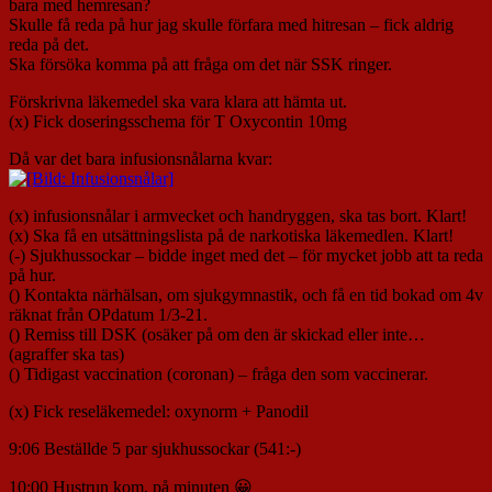
bara med hemresan?
Skulle få reda på hur jag skulle förfara med hitresan – fick aldrig
reda på det.
Ska försöka komma på att fråga om det när SSK ringer.
Förskrivna läkemedel ska vara klara att hämta ut.
(x) Fick doseringsschema för T Oxycontin 10mg
Då var det bara infusionsnålarna kvar:
(x) infusionsnålar i armvecket och handryggen, ska tas bort. Klart!
(x) Ska få en utsättningslista på de narkotiska läkemedlen. Klart!
(-) Sjukhussockar – bidde inget med det – för mycket jobb att ta reda
på hur.
() Kontakta närhälsan, om sjukgymnastik, och få en tid bokad om 4v
räknat från OPdatum 1/3-21.
() Remiss till DSK (osäker på om den är skickad eller inte…
(agraffer ska tas)
() Tidigast vaccination (coronan) – fråga den som vaccinerar.
(x) Fick reseläkemedel: oxynorm + Panodil
9:06 Beställde 5 par sjukhussockar (541:-)
10:00 Hustrun kom, på minuten 😀