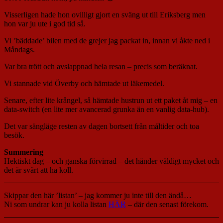
Visserligen hade hon ovilligt gjort en sväng ut till Eriksberg men
hon var ju ute i god tid så.
Vi ’bäddade’ bilen med de grejer jag packat in, innan vi åkte ned i
Måndags.
Var bra trött och avslappnad hela resan – precis som beräknat.
Vi stannade vid Överby och hämtade ut läkemedel.
Senare, efter lite krångel, så hämtade hustrun ut ett paket åt mig – en
data-switch (en lite mer avancerad grunka än en vanlig data-hub).
Det var sängläge resten av dagen bortsett från måltider och toa
besök.
Summering
Hektiskt dag – och ganska förvirrad – det händer väldigt mycket och
det är svårt att ha koll.
Skippar den här ’listan’ – jag kommer ju inte till den ändå…
Ni som undrar kan ju kolla listan
HÄR
– där den senast förekom.