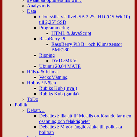
99 sätt att optimera ms win 7
Analysarkiv
Data
CloneZilla via liveUSB 2.25″ HD (OS Win10)
till 2,25″ SSD
Programmering
HTML & JavaScript
RaspBerry Pi
RaspBerry Pi3 B+ och Klimatsensor
BME280
Ripping
DVD>MKV
Ubuntu 20.04 MATE
Hälsa- & Klimat
VeckoMätning
Hobby / Nöjen
Rubiks Kub (-nya-)
Rubiks Kub (gamla)
ToDo
Politik
Debatt…
Debattext: Illa att IF Metalls ordförande far men
osanning och felaktigheter
Debattext: M gör långtidssjuka till politiska
bollträn