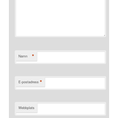
*
Namn
*
E-postadress
Webbplats