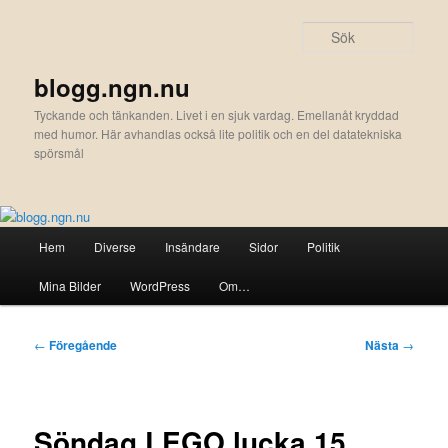
Hoppa
till
Sök
primärt
innehåll
blogg.ngn.nu
Tyckande och tänkanden. Livet i en sjuk vardag. Emellanåt kryddad
med humor. Här avhandlas också lite politik och en del datatekniska
spörsmål
Huvudmeny
Hem
Diverse
Insändare
Sidor
Politik
Mina Bilder
WordPress
Om…
Inläggsnavigering
←
Föregående
Nästa
→
Söndag LEGO lucka 15