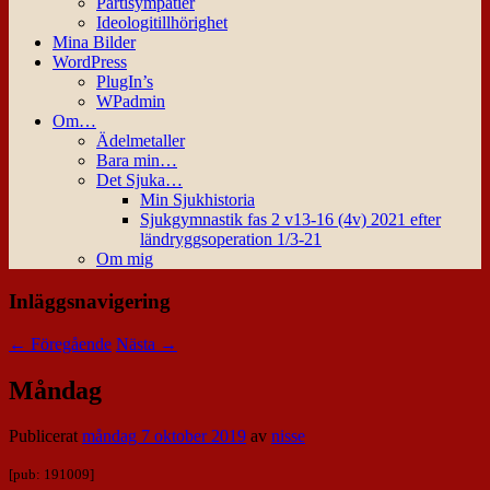
Partisympatier
Ideologitillhörighet
Mina Bilder
WordPress
PlugIn’s
WPadmin
Om…
Ädelmetaller
Bara min…
Det Sjuka…
Min Sjukhistoria
Sjukgymnastik fas 2 v13-16 (4v) 2021 efter
ländryggsoperation 1/3-21
Om mig
Inläggsnavigering
←
Föregående
Nästa
→
Måndag
Publicerat
måndag 7 oktober 2019
av
nisse
[pub: 191009]