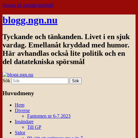
Hoppa till primärt innehåll
blogg.ngn.nu
Tyckande och tänkanden. Livet i en sjuk
vardag. Emellanåt kryddad med humor.
Här avhandlas också lite politik och en
del datatekniska spörsmål
Sök
Huvudmeny
Hem
Diverse
Fantomen nr 6-7 2023
Insändare
Till GP
Sidor