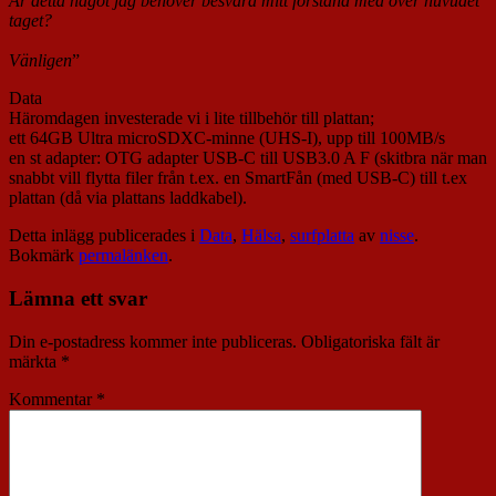
Är detta något jag behöver besvära mitt förstånd med över huvudet
taget?
Vänligen
”
Data
Häromdagen investerade vi i lite tillbehör till plattan;
ett 64GB Ultra microSDXC-minne (UHS-I), upp till 100MB/s
en st adapter: OTG adapter USB-C till USB3.0 A F (skitbra när man
snabbt vill flytta filer från t.ex. en SmartFån (med USB-C) till t.ex
plattan (då via plattans laddkabel).
Detta inlägg publicerades i
Data
,
Hälsa
,
surfplatta
av
nisse
.
Bokmärk
permalänken
.
Lämna ett svar
Din e-postadress kommer inte publiceras.
Obligatoriska fält är
märkta
*
Kommentar
*