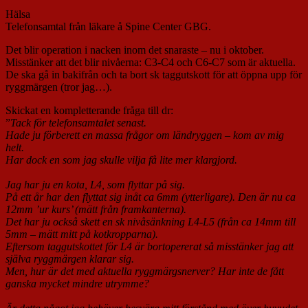
Hälsa
Telefonsamtal från läkare å Spine Center GBG.
Det blir operation i nacken inom det snaraste – nu i oktober.
Misstänker att det blir nivåerna: C3-C4 och C6-C7 som är aktuella.
De ska gå in bakifrån och ta bort sk taggutskott för att öppna upp för
ryggmärgen (tror jag…).
Skickat en kompletterande fråga till dr:
”
Tack för telefonsamtalet senast.
Hade ju förberett en massa frågor om ländryggen – kom av mig
helt.
Har dock en som jag skulle vilja få lite mer klargjord.
Jag har ju en kota, L4, som flyttar på sig.
På ett år har den flyttat sig inåt ca 6mm (ytterligare). Den är nu ca
12mm ’ur kurs’ (mätt från framkanterna).
Det har ju också skett en sk nivåsänkning L4-L5 (från ca 14mm till
5mm – mätt mitt på kotkropparna).
Eftersom taggutskottet för L4 är bortopererat så misstänker jag att
själva ryggmärgen klarar sig.
Men, hur är det med aktuella ryggmärgsnerver? Har inte de fått
ganska mycket mindre utrymme?