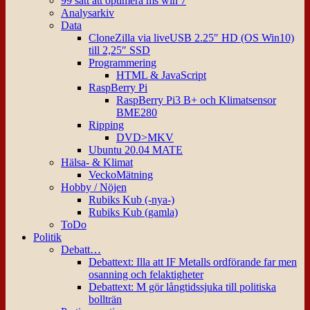
99 sätt att optimera ms win 7
Analysarkiv
Data
CloneZilla via liveUSB 2.25″ HD (OS Win10)
till 2,25″ SSD
Programmering
HTML & JavaScript
RaspBerry Pi
RaspBerry Pi3 B+ och Klimatsensor
BME280
Ripping
DVD>MKV
Ubuntu 20.04 MATE
Hälsa- & Klimat
VeckoMätning
Hobby / Nöjen
Rubiks Kub (-nya-)
Rubiks Kub (gamla)
ToDo
Politik
Debatt…
Debattext: Illa att IF Metalls ordförande far men
osanning och felaktigheter
Debattext: M gör långtidssjuka till politiska
bollträn