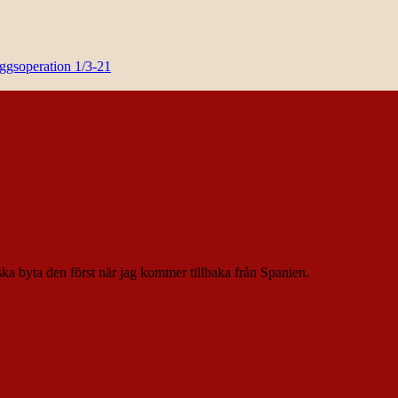
yggsoperation 1/3-21
 ska byta den först när jag kommer tillbaka från Spanien.