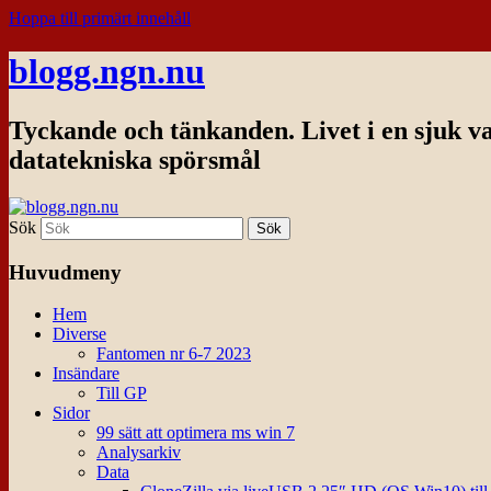
Hoppa till primärt innehåll
blogg.ngn.nu
Tyckande och tänkanden. Livet i en sjuk v
datatekniska spörsmål
Sök
Huvudmeny
Hem
Diverse
Fantomen nr 6-7 2023
Insändare
Till GP
Sidor
99 sätt att optimera ms win 7
Analysarkiv
Data