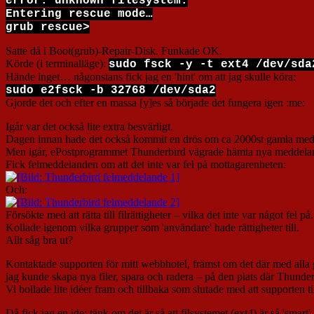
error: unknown filesystem.
Entering rescue mode…
grub rescue>
Satte då i Boot(grub)-Repair-Disk. Funkade OK.
Körde (i terminalläge):
sudo fsck -y -t ext4 /dev/sda
Hände inget… någonstans fick jag en 'hint' om att jag skulle köra:
sudo e2fsck -b 32768 /dev/sda2
Gjorde det och efter en massa [y]es så började det fungera igen :me:
Igår var det också lite extra besvärligt.
Dagen innan hade det också kommit en drös om ca 2000st gamla m
Men igår, ePostprogrammet Thunderbird vägrade hämta nya medde
Fick felmeddelanden om att det inte var fel på mottagarenheten:
Och:
Försökte med att rätta till filrättigheter – vilka det inte var något fel på.
Kollade igenom vilka grupper som 'användare' hade rättigheter till.
Allt såg bra ut?
Kontaktade supporten för mitt webbhotel, främst om det där med alla
jag kunde skapa nya filer, spara och radera – på den plats där Thunderb
Vi bollade lite idéer fram och tillbaka som slutade med att supporten til
Då fick jag en ide; tänk om det är så att filsystemet (ext4) är så 'smar