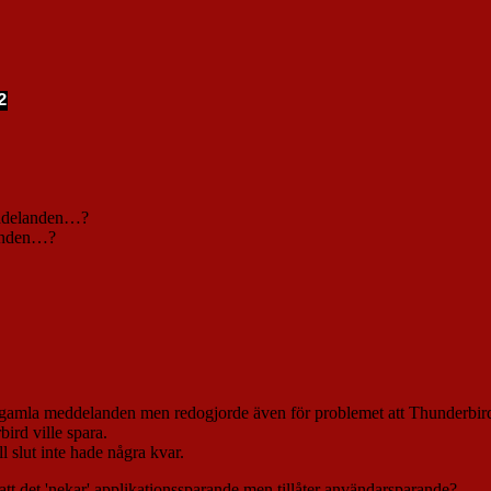
2
eddelanden…?
landen…?
 gamla meddelanden men redogjorde även för problemet att Thunderbird
ird ville spara.
l slut inte hade några kvar.
t' att det 'nekar' applikationssparande men tillåter användarsparande?