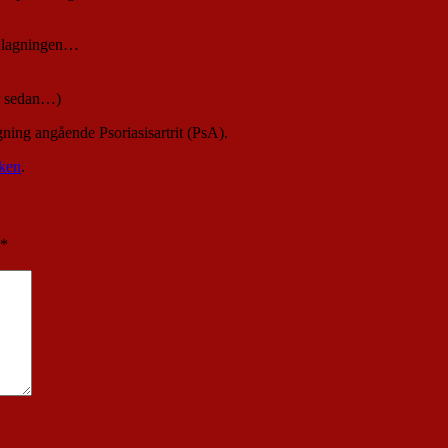
ya lagningen…
or sedan…)
ning angående Psoriasisartrit (PsA).
ken
.
*