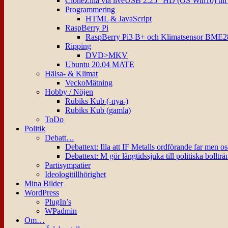
CloneZilla via liveUSB 2.25″ HD (OS Win10) til
Programmering
HTML & JavaScript
RaspBerry Pi
RaspBerry Pi3 B+ och Klimatsensor BME2
Ripping
DVD>MKV
Ubuntu 20.04 MATE
Hälsa- & Klimat
VeckoMätning
Hobby / Nöjen
Rubiks Kub (-nya-)
Rubiks Kub (gamla)
ToDo
Politik
Debatt…
Debattext: Illa att IF Metalls ordförande far men o
Debattext: M gör långtidssjuka till politiska bollträ
Partisympatier
Ideologitillhörighet
Mina Bilder
WordPress
PlugIn’s
WPadmin
Om…