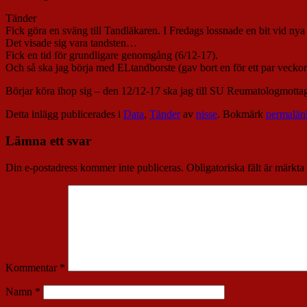
Tänder
Fick göra en sväng till Tandläkaren. I Fredags lossnade en bit vid n
Det visade sig vara tandsten…
Fick en tid för grundligare genomgång (6/12-17).
Och så ska jag börja med ELtandborste (gav bort en för ett par veck
Börjar köra ihop sig – den 12/12-17 ska jag till SU Reumatologmottag
Detta inlägg publicerades i
Data
,
Tänder
av
nisse
. Bokmärk
permalän
Lämna ett svar
Din e-postadress kommer inte publiceras.
Obligatoriska fält är märkta
Kommentar
*
Namn
*