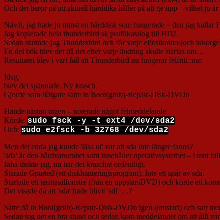
Och det beror på att aktuell hårddiks håller på att ge upp – vilket ju 
Nåväl, jag hade ju minst en hårddisk som fungerade – den jag kallar
Jag kopierade hela thunderbird sk profilkatalog till HD2.
Sedan startade jag Thunderbird och för varje ePostkonto (och inkorge
En del bök blev det då det efter varje ändring skulle startas om…
Resultatet blev i vart fall att Thunderbird nu fungerar felfritt :me:
Idag,
blev det spännade. Ny krasch.
Gjorde som tidigare satte in Boot(grub)-Repair-Disk-DVDn
Hände nästan ingen – noterade något felmeddelande.
Körde:
sudo fsck -y -t ext4 /dev/sda2
Och:
sudo e2fsck -b 32768 /dev/sda2
Men det enda jag kunde 'läsa ut' var att sda inte längre fanns?
'sda' är den hårdvaruenhet som innehåller operativsystemet – i mitt f
Jaha tänkte jag, nu har det kraschat ordentligt.
Starade Gparted (ett diskhanteringsprogram). Inte ett spår av sda.
Startade ett terminalfönster (från en uppstarsDVD) och körde ett k
Det visade då att 'sda' hade blivit 'sdi' …?
Satte då in Boot(grub)-Repair-Disk-DVDn igen (omstart) och satt med 
Sedan tog det en bra stund och sedan kom meddelandet om att allt va