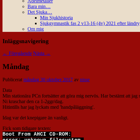
Ädelmetaller
Bara min…
Det Sjuka…
Min Sjukhistoria
Sjukgymnastik fas 2 v13-16 (4v) 2021 efter ländr
Om mig
Inläggsnavigering
←
Föregående
Nästa
→
Måndag
Publicerat
måndag 30 oktober 2017
av
nisse
Data
Min stationära PCn fortsätter att göra mig nervös. Har bestämt att jag
Ni kraschar den ca 1-2ggr/dag.
Hitintills har jag lyckats med 'handpåläggning'.
Idag var det knepigare än vanligt.
Fick som tidigare texten:
Boot From AHCI CD-ROM: