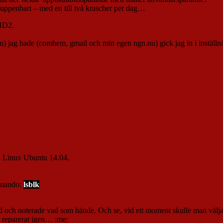
är uppenbart – med en till två krascher per dag…
 HD2.
n) jag hade (comhem, gmail och min egen ngn.nu) gick jag in i inställn
all Linux Ubuntu 14.04.
ommando:
lsblk
och noterade vad som hände. Och se, vid ett moment skulle man välja at
r reparerat igen… :me: