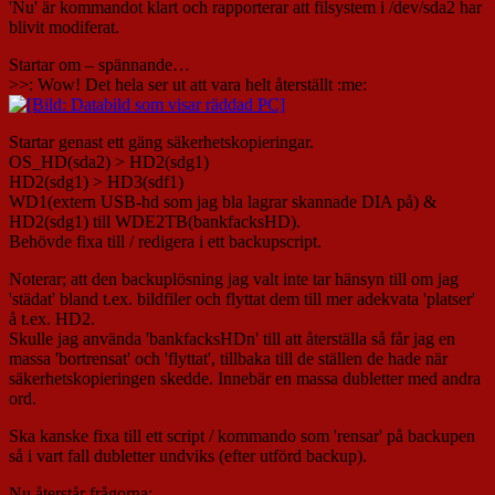
'Nu' är kommandot klart och rapporterar att filsystem i /dev/sda2 har
blivit modiferat.
Startar om – spännande…
>>: Wow! Det hela ser ut att vara helt återställt :me:
Startar genast ett gäng säkerhetskopieringar.
OS_HD(sda2) > HD2(sdg1)
HD2(sdg1) > HD3(sdf1)
WD1(extern USB-hd som jag bla lagrar skannade DIA på) &
HD2(sdg1) till WDE2TB(bankfacksHD).
Behövde fixa till / redigera i ett backupscript.
Noterar; att den backuplösning jag valt inte tar hänsyn till om jag
'städat' bland t.ex. bildfiler och flyttat dem till mer adekvata 'platser'
å t.ex. HD2.
Skulle jag använda 'bankfacksHDn' till att återställa så får jag en
massa 'bortrensat' och 'flyttat', tillbaka till de ställen de hade när
säkerhetskopieringen skedde. Innebär en massa dubletter med andra
ord.
Ska kanske fixa till ett script / kommando som 'rensar' på backupen
så i vart fall dubletter undviks (efter utförd backup).
Nu återstår frågorna: