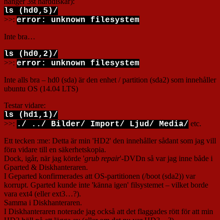
hänger 3st hårddiskar):
ls (hd0,5)/
>>:
error: unknown filesystem
Inte bra…
ls (hd0,2)/
>>:
error: unknown filesystem
Inte alls bra – hd0 (sda) är den enhet / partition (sda2) som innehåller
ubuntu OS (14.04 LTS)
Testar vidare:
ls (hd1,1)/
>>:
etc.
./ ../ Bilder/ Import/ Ljud/ Media/
Ett tecken :me: Detta är min 'HD2' den innehåller sådant som jag vill
föra vidare till en säkerhetskopia.
Dock, igår, när jag körde '
grub repair
'-DVDn så var jag inne både i
Gparted & Diskhanteraren.
I Geparted konfirmerades att OS-partitionen (/boot (sda2)) var
korrupt. Gparted kunde inte 'känna igen' filsystemet – vilket borde
vara ext4 (eller ext3…?).
Samma i Diskhanteraren.
I Diskhanteraren noterade jag också att det flaggades rött för att min