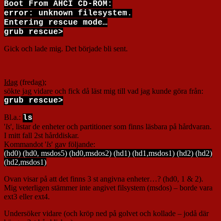
Boot From AHCI CD-ROM:
error: unknown filesystem.
Entering rescue mode…
grub rescue>
Gick och lade mig. Det började bli sent.
Idag
(fredag);
sökte jag vidare och fick då läst mig till vad jag kunde göra från:
grub rescue>
Bl.a.:
ls
'
ls
', listar de enheter och partitioner som finns läsbara på hårdvaran.
I mitt fall 2st hårddiskar.
Kommandot '
ls
' gav följande:
(hd0) (hd0, msdos5) (hd0,msdos2) (hd1) (hd1,msdos1) (hd2) (hd2)
(hd2,msdos1)
Ovan visar på att det finns 3 st angivna enheter…? (hd0, 1 & 2).
Mig veterligen stämmer inte angivet filsystem (msdos) – borde vara
ext3 eller ext4.
Undersöker vidare (och kröp ned på golvet och kollade – jodå där