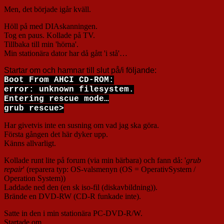
Men, det började igår kväll.
Höll på med DIAskanningen.
Tog en paus. Kollade på TV.
Tillbaka till min 'hörna'.
Min stationära dator har då gått 'i stå'…
Startar om och hamnar till slut på/i följande:
Boot From AHCI CD-ROM:
error: unknown filesystem.
Entering rescue mode…
grub rescue>
Har givetvis inte en susning om vad jag ska göra.
Första gången det här dyker upp.
Känns allvarligt.
Kollade runt lite på forum (via min bärbara) och fann då: '
grub
repair
' (reparera typ: OS-valsmenyn (OS = OperativSystem /
Operation System))
Laddade ned den (en sk iso-fil (diskavbildning)).
Brände en DVD-RW (CD-R funkade inte).
Satte in den i min stationära PC-DVD-R/W.
Startade om.