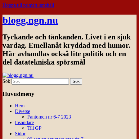
Hoppa till primärt innehåll
blogg.ngn.nu
Tyckande och tänkanden. Livet i en sjuk
vardag. Emellanåt kryddad med humor.
Här avhandlas också lite politik och en
del datatekniska spörsmål
Sök
Huvudmeny
Hem
Diverse
Fantomen nr 6-7 2023
Insändare
Till GP
Sidor