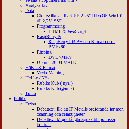
99 sätt att optimera ms win 7
Analysarkiv
Data
CloneZilla via liveUSB 2.25″ HD (OS Win10)
till 2,25″ SSD
Programmering
HTML & JavaScript
RaspBerry Pi
RaspBerry Pi3 B+ och Klimatsensor
BME280
Ripping
DVD>MKV
Ubuntu 20.04 MATE
Hälsa- & Klimat
VeckoMätning
Hobby / Nöjen
Rubiks Kub (-nya-)
Rubiks Kub (gamla)
ToDo
Politik
Debatt…
Debattext: Illa att IF Metalls ordförande far men
osanning och felaktigheter
Debattext: M gör långtidssjuka till politiska
bollträn