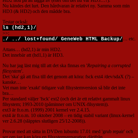
HD2 höll på att lägga av (eller om det nu var HD3…?).
Nu kändes det lurt. Den hårdvaran är relativt ny. Samma som min
HD3 (& HD2) och den mådde bra.
Testar också:
ls (hd2,1)/
>>:
… etc.
./ ../ lost+found/ GeneWeb HTML Backup/
Attans… (hd2,1) är min HD2.
Det innebär att (hd1,1) är HD3.
Nu har jag läst mig till att det ska finnas en '
Repairing a corrupted
filesystem
'.
Det 'ska' gå att fixa till det genom att köra: fsck ext4 /dev/sdaX (?) –
kanske…
Vet man inte 'exakt' tidigare valt filsystemversion så blir det inte
bra…
Per standard väljer 'fsck' ext2 (och det är ett relativt gammalt linux
filsystem; 1993-2010 (påminner om UNIX-filsystem)).
ext3 är fr.o.m. (1999) 2001 kernel ver 2.4.15.
ext4 är fr.o.m. 10 oktober 2008 – en tidig stabil variant (linux-kernel
ver 2.6.28 (släpptes slutligen 25/12-2008)).
Provar med att sätta in DVDen lubuntu 17.01 med 'grub repair' och
ser om jag kan köra en filsystemsreparation därifrån.