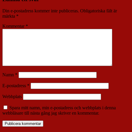
Din e-postadress kommer inte publiceras.
Obligatoriska fält är
märkta
*
Kommentar
*
Namn
*
E-postadress
*
Webbplats
Spara mitt namn, min e-postadress och webbplats i denna
webbläsare till nästa gång jag skriver en kommentar.