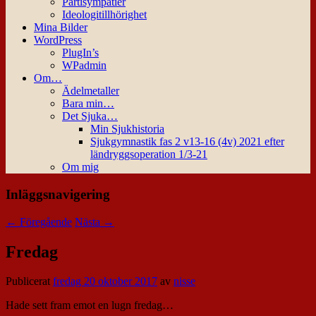
Partisympatier
Ideologitillhörighet
Mina Bilder
WordPress
PlugIn’s
WPadmin
Om…
Ädelmetaller
Bara min…
Det Sjuka…
Min Sjukhistoria
Sjukgymnastik fas 2 v13-16 (4v) 2021 efter
ländryggsoperation 1/3-21
Om mig
Inläggsnavigering
←
Föregående
Nästa
→
Fredag
Publicerat
fredag 20 oktober 2017
av
nisse
Hade sett fram emot en lugn fredag…