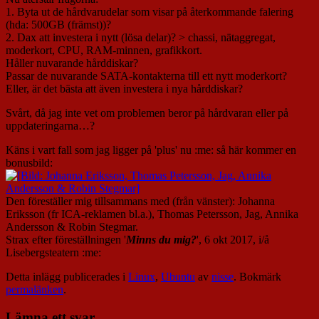
1. Byta ut de hårdvarudelar som visar på återkommande falering
(hda: 500GB (främst))?
2. Dax att investera i nytt (lösa delar)? > chassi, nätaggregat,
moderkort, CPU, RAM-minnen, grafikkort.
Håller nuvarande hårddiskar?
Passar de nuvarande SATA-kontakterna till ett nytt moderkort?
Eller, är det bästa att även investera i nya hårddiskar?
Svårt, då jag inte vet om problemen beror på hårdvaran eller på
uppdateringarna…?
Käns i vart fall som jag ligger på 'plus' nu :me: så här kommer en
bonusbild:
Den föreställer mig tillsammans med (från vänster): Johanna
Eriksson (fr ICA-reklamen bl.a.), Thomas Petersson, Jag, Annika
Andersson & Robin Stegmar.
Strax efter föreställningen '
Minns du mig?
', 6 okt 2017, i/å
Lisebergsteatern :me:
Detta inlägg publicerades i
Linux
,
Ubuntu
av
nisse
. Bokmärk
permalänken
.
Lämna ett svar