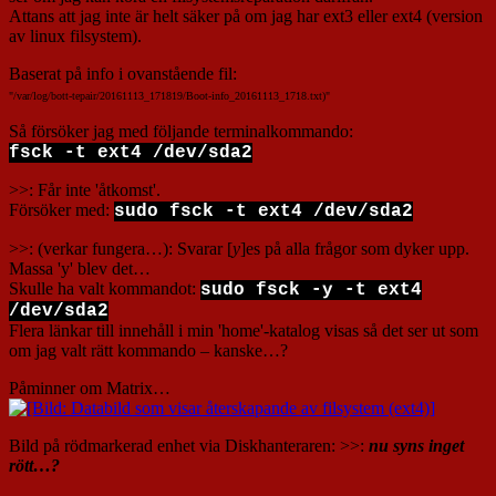
Attans att jag inte är helt säker på om jag har ext3 eller ext4 (version
av linux filsystem).
Baserat på info i ovanstående fil:
"/var/log/bott-tepair/20161113_171819/Boot-info_20161113_1718.txt)"
Så försöker jag med följande terminalkommando:
fsck -t ext4 /dev/sda2
>>: Får inte 'åtkomst'.
Försöker med:
sudo fsck -t ext4 /dev/sda2
>>: (verkar fungera…): Svarar [
y
]es på alla frågor som dyker upp.
Massa 'y' blev det…
Skulle ha valt kommandot:
sudo fsck -y -t ext4
/dev/sda2
Flera länkar till innehåll i min 'home'-katalog visas så det ser ut som
om jag valt rätt kommando – kanske…?
Påminner om Matrix…
Bild på rödmarkerad enhet via Diskhanteraren: >>:
nu syns inget
rött…?