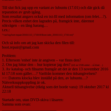
Till slut fick jag upp en variant av lubuntu (17.01) och där gick då
reparation av grub igång.
Som resultat angavs också en txt-fil med information (om felet…?).
Precis vilken enhet den lagrades på, framgick inte, däremot
sökvägen – en lång harang…
t.ex.:
"/var/log/bott-tepair/20161113_171819/Boot-info_20161113_1718.txt)"
Och så info om att jag kan skicka den filen till:
boot.repair@gmail.com
Problem:
1. Eftersom 'enhet' inte är angiven – var finns den?
2. Om jag hittar den – hur kopierar jag den?
(till en USB-enhet – så klart…)
3. Av katalog- och filnamn framgår att det är den 13 november 2016
kl 17:18 som gäller…? Varifrån kommer den tidsangivelsen?
>>: Datorns klocka blev inställd på den, av lubuntu…?
Nätverksuppkoppling är ok.
Aktuell tidsangivelse (riktig som det borde vara): 19 oktober 2017 kl
22:18
Startade om, utan DVD-skiva i läsaren:
Samma som ovan: