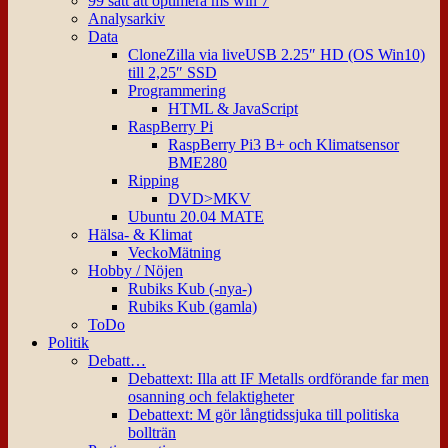
99 sätt att optimera ms win 7
Analysarkiv
Data
CloneZilla via liveUSB 2.25″ HD (OS Win10)
till 2,25″ SSD
Programmering
HTML & JavaScript
RaspBerry Pi
RaspBerry Pi3 B+ och Klimatsensor
BME280
Ripping
DVD>MKV
Ubuntu 20.04 MATE
Hälsa- & Klimat
VeckoMätning
Hobby / Nöjen
Rubiks Kub (-nya-)
Rubiks Kub (gamla)
ToDo
Politik
Debatt…
Debattext: Illa att IF Metalls ordförande far men
osanning och felaktigheter
Debattext: M gör långtidssjuka till politiska
bollträn