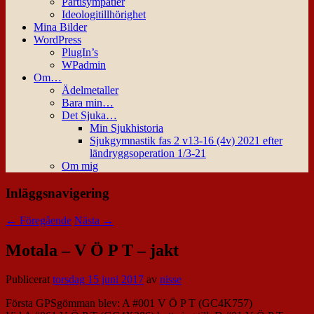
Partisympatier
Ideologitillhörighet
Mina Bilder
WordPress
PlugIn’s
WPadmin
Om…
Ädelmetaller
Bara min…
Det Sjuka…
Min Sjukhistoria
Sjukgymnastik fas 2 v13-16 (4v) 2021 efter
ländryggsoperation 1/3-21
Om mig
Inläggsnavigering
←
Föregående
Nästa
→
Motala – V Ö P T – jakt
Publicerat
torsdag 15 juni 2017
av
nisse
Första GPSgömman blev: A #001 V Ö P T (GC4K757)