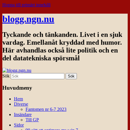
Hoppa till primärt innehåll
blogg.ngn.nu
Tyckande och tänkanden. Livet i en sjuk
vardag. Emellanåt kryddad med humor.
Här avhandlas också lite politik och en
del datatekniska spörsmål
Sök
Huvudmeny
Hem
Diverse
Fantomen nr 6-7 2023
Insändare
Till GP
Sidor