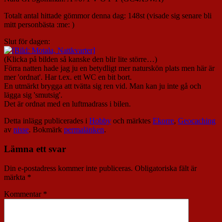
Totalt antal hittade gömmor denna dag: 148st (visade sig senare bli
mitt personbästa :me: )
Slut för dagen:
(Klicka på bilden så kanske den blir lite större…)
Förra natten hade jag ju en betydligt mer naturskön plats men här är
mer 'ordnat'. Har t.ex. ett WC en bit bort.
En utmärkt brygga att tvätta sig ren vid. Man kan ju inte gå och
lägga sig 'smutsig'.
Det är ordnat med en luftmadrass i bilen.
Detta inlägg publicerades i
Hobby
och märktes
Ekorre
,
Geocaching
av
nisse
. Bokmärk
permalänken
.
Lämna ett svar
Din e-postadress kommer inte publiceras.
Obligatoriska fält är
märkta
*
Kommentar
*