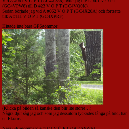
Vid A #061 V Ö P T (GC4X286) bytte jag till: D #01 V Ö P T
(GC4VPW8) till D #23 V Ö P T (GC4VQ0K).
Sedan började jag vid A #062 V Ö P T (GC4X28A) och fortsatte
till: A #111 V Ö P T (GC4XPRF).
Hittade inte bara GPSgömmor:
(Klicka på bilden så kanske den blir lite större…)
Några djur såg jag och som jag dessutom lyckades fånga på bild, här
en Ekorre.
Nära GPSgömman: A #071 V Ö P T (GC4X9WA)