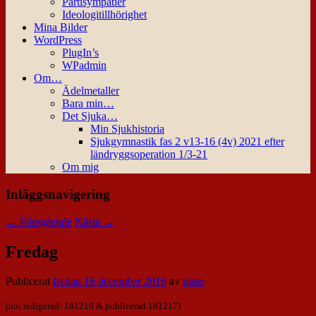
Partisympatier
Ideologitillhörighet
Mina Bilder
WordPress
PlugIn’s
WPadmin
Om…
Ädelmetaller
Bara min…
Det Sjuka…
Min Sjukhistoria
Sjukgymnastik fas 2 v13-16 (4v) 2021 efter
ländryggsoperation 1/3-21
Om mig
Inläggsnavigering
←
Föregående
Nästa
→
Fredag
Publicerat
fredag 16 december 2016
av
nisse
(not redigerad: 161216 & publicerad 161217)