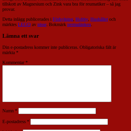
tillskott av Magnesium och Zink vara bra för reumatiker – så jag
provar.
Detta inlägg publicerades i
Förkylning
,
Hobby
,
Hushållet
och
märktes
LEGO
av
nisse
. Bokmärk
permalänken
.
Lämna ett svar
Din e-postadress kommer inte publiceras.
Obligatoriska fält är
märkta
*
Kommentar
*
Namn
*
E-postadress
*