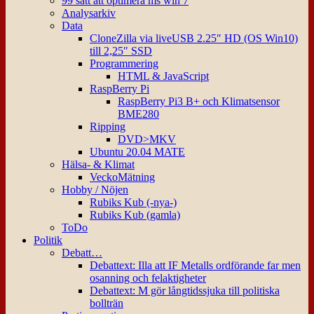
99 sätt att optimera ms win 7
Analysarkiv
Data
CloneZilla via liveUSB 2.25″ HD (OS Win10)
till 2,25″ SSD
Programmering
HTML & JavaScript
RaspBerry Pi
RaspBerry Pi3 B+ och Klimatsensor
BME280
Ripping
DVD>MKV
Ubuntu 20.04 MATE
Hälsa- & Klimat
VeckoMätning
Hobby / Nöjen
Rubiks Kub (-nya-)
Rubiks Kub (gamla)
ToDo
Politik
Debatt…
Debattext: Illa att IF Metalls ordförande far men
osanning och felaktigheter
Debattext: M gör långtidssjuka till politiska
bollträn