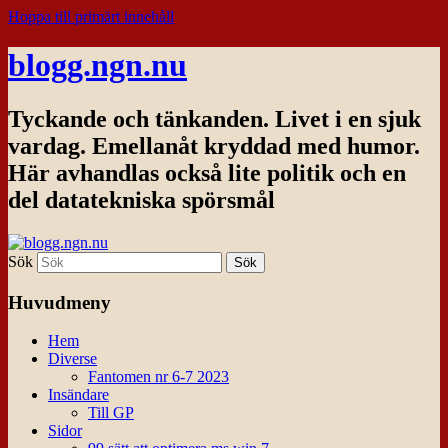
Hoppa till primärt innehåll
blogg.ngn.nu
Tyckande och tänkanden. Livet i en sjuk
vardag. Emellanåt kryddad med humor.
Här avhandlas också lite politik och en
del datatekniska spörsmål
Sök
Huvudmeny
Hem
Diverse
Fantomen nr 6-7 2023
Insändare
Till GP
Sidor