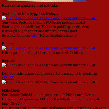
Ruta sexton markerad med röd cirkel.
Sextonde luckans byggbeskrivning…:
Star Wars, Protocol Droid (3PO Series protocol droid)
Samma droidmodell som 3PO (den guldfärgade droiden).
Klicka på bilden för att läsa mer om denna Droid.
Se också följande:
bild
. (Källa: uk.pinterest.com)
Bitarna:
Klicka på bilden för att få veta mer om LEGO-bitarna.
Ihopsatt:
Den öppnade luckan och byggsats 16 placerad på byggplattan
(
32×32
):
Hälsoläget
:
Fortfarande förkyld – nu något sämre…? Prövar med Nezeril.
Har köpt T Magnesium 300mg och multivitamin 50+ för att det
innehåller Zink.
Enligt flera artiklar i reumatikerförbundets medlemstidning kan extra