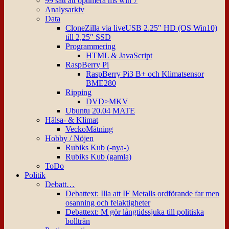
99 sätt att optimera ms win 7
Analysarkiv
Data
CloneZilla via liveUSB 2.25″ HD (OS Win10)
till 2,25″ SSD
Programmering
HTML & JavaScript
RaspBerry Pi
RaspBerry Pi3 B+ och Klimatsensor
BME280
Ripping
DVD>MKV
Ubuntu 20.04 MATE
Hälsa- & Klimat
VeckoMätning
Hobby / Nöjen
Rubiks Kub (-nya-)
Rubiks Kub (gamla)
ToDo
Politik
Debatt…
Debattext: Illa att IF Metalls ordförande far men
osanning och felaktigheter
Debattext: M gör långtidssjuka till politiska
bollträn