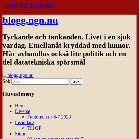
Hoppa till primärt innehåll
blogg.ngn.nu
Tyckande och tänkanden. Livet i en sjuk
vardag. Emellanåt kryddad med humor.
Här avhandlas också lite politik och en
del datatekniska spörsmål
Sök
Huvudmeny
Hem
Diverse
Fantomen nr 6-7 2023
Insändare
Till GP
Sidor