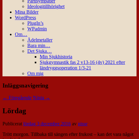
Partisympatier
Ideologitillhörighet
Mina Bilder
WordPress
PlugIn’s
WPadmin
Om…
Ädelmetaller
Bara min…
Det Sjuka…
Min Sjukhistoria
Sjukgymnastik fas 2 v13-16 (4v) 2021 efter
ländryggsoperation 1/3-21
Om mig
Inläggsnavigering
←
Föregående
Nästa
→
Lördag
Publicerat
lördag 3 december 2016
av
nisse
Trött morgon. Tillbaka till sängen efter frukost – kan det vara något