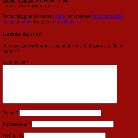
Dagen
,
Kvällen
: Promenad. Vilat.
[
03
–
08
–
020
–
010
] 88,2(-0,3) :up:
Detta inlägg publicerades i
Hälsa
och märktes
Publicerat äldre
inlägg
av
nisse
. Bokmärk
permalänken
.
Lämna ett svar
Din e-postadress kommer inte publiceras.
Obligatoriska fält är
märkta
*
Kommentar
*
Namn
*
E-postadress
*
Webbplats