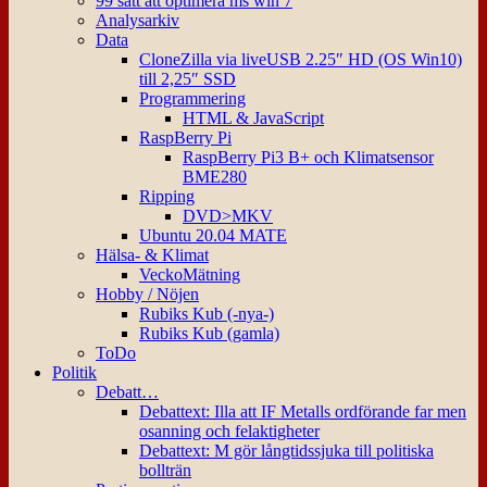
99 sätt att optimera ms win 7
Analysarkiv
Data
CloneZilla via liveUSB 2.25″ HD (OS Win10)
till 2,25″ SSD
Programmering
HTML & JavaScript
RaspBerry Pi
RaspBerry Pi3 B+ och Klimatsensor
BME280
Ripping
DVD>MKV
Ubuntu 20.04 MATE
Hälsa- & Klimat
VeckoMätning
Hobby / Nöjen
Rubiks Kub (-nya-)
Rubiks Kub (gamla)
ToDo
Politik
Debatt…
Debattext: Illa att IF Metalls ordförande far men
osanning och felaktigheter
Debattext: M gör långtidssjuka till politiska
bollträn