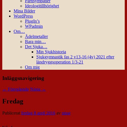
Partisympatier
Ideologitillhörighet
Mina Bilder
WordPress
PlugIn’s
WPadmin
Om…
Ädelmetaller
Bara min…
Det Sjuka…
Min Sjukhistoria
Sjukgymnastik fas 2 v13-16 (4v) 2021 efter
ländryggsoperation 1/3-21
Om mig
Inläggsnavigering
←
Föregående
Nästa
→
Fredag
Publicerat
fredag 8 april 2016
av
nisse