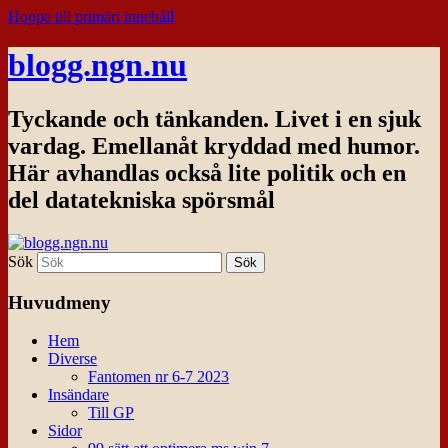
Hoppa till primärt innehåll
blogg.ngn.nu
Tyckande och tänkanden. Livet i en sjuk
vardag. Emellanåt kryddad med humor.
Här avhandlas också lite politik och en
del datatekniska spörsmål
Sök
Huvudmeny
Hem
Diverse
Fantomen nr 6-7 2023
Insändare
Till GP
Sidor