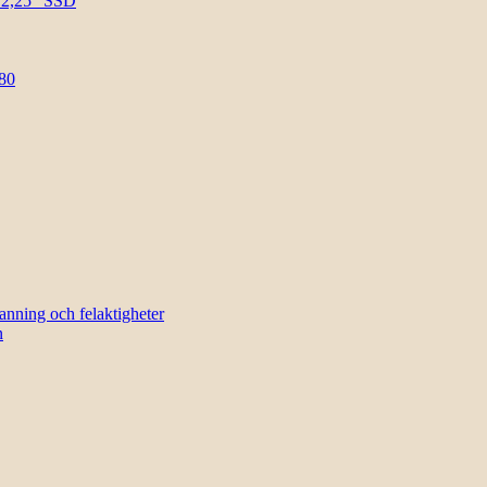
l 2,25″ SSD
80
sanning och felaktigheter
n