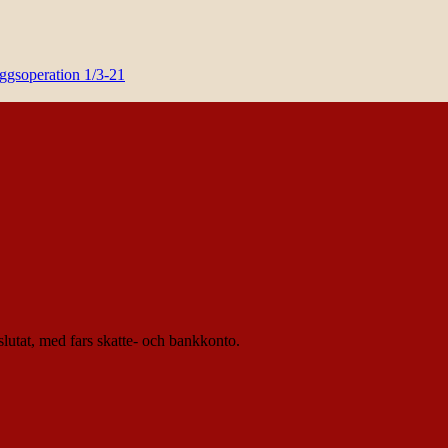
yggsoperation 1/3-21
lutat, med fars skatte- och bankkonto.