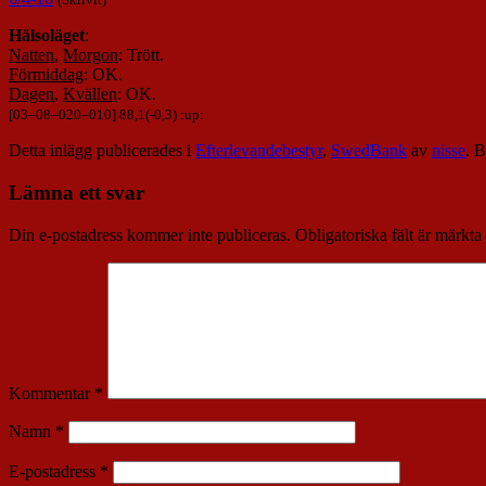
Hälsoläget
:
Natten
,
Morgon
: Trött.
Förmiddag
: OK.
Dagen
,
Kvällen
: OK.
[
03
–
08
–
020
–
010
] 88,1(-0,3) :up:
Detta inlägg publicerades i
Efterlevandebestyr
,
SwedBank
av
nisse
. 
Lämna ett svar
Din e-postadress kommer inte publiceras.
Obligatoriska fält är märkta
Kommentar
*
Namn
*
E-postadress
*