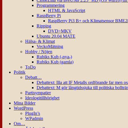
CloneZilla via liveUSB 2.25″ HD (OS Win10) til
Programmering
HTML & JavaScript
RaspBerry Pi
RaspBerry Pi3 B+ och Klimatsensor BME2
Ripping
DVD>MKV
Ubuntu 20.04 MATE
Hälsa- & Klimat
VeckoMätning
Hobby / Nöjen
Rubiks Kub (-nya-)
Rubiks Kub (gamla)
ToDo
Politik
Debatt…
Debattext: Illa att IF Metalls ordförande far men o
Debattext: M gör långtidssjuka till politiska bollträ
Partisympatier
Ideologitillhörighet
Mina Bilder
WordPress
PlugIn’s
WPadmin
Om…