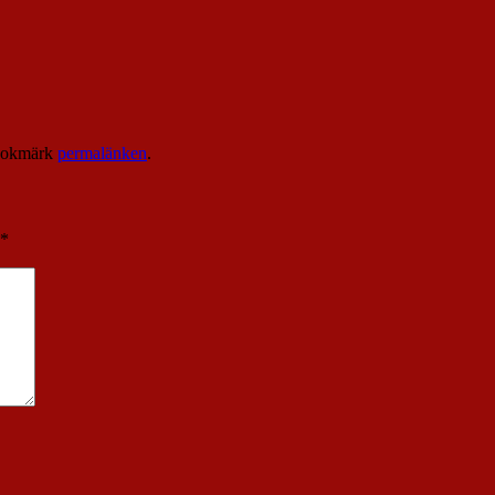
Bokmärk
permalänken
.
*