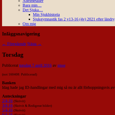
Ädelmetaller
Bara min…
Det Sjuka…
Min Sjukhistoria
Sjukgymnastik fas 2 v13-16 (4v) 2021 efter ländr
Om mig
Inläggsnavigering
←
Föregående
Nästa
→
Torsdag
Publicerat
torsdag 7 april 2016
av
nisse
(not 160408: Publicerad)
Banken
Idag hade jag ID-handlingar med mig så nu är allt förhoppningsvis avs
Anteckningar
2/4-16
(Skrivit)
3/4-16
(Skrivit & Redigerat bilder)
5/4-16
(Skrivit)
6/4-16
(Skrivit)