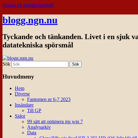
Hoppa till primärt innehåll
blogg.ngn.nu
Tyckande och tänkanden. Livet i en sjuk v
datatekniska spörsmål
Sök
Huvudmeny
Hem
Diverse
Fantomen nr 6-7 2023
Insändare
Till GP
Sidor
99 sätt att optimera ms win 7
Analysarkiv
Data