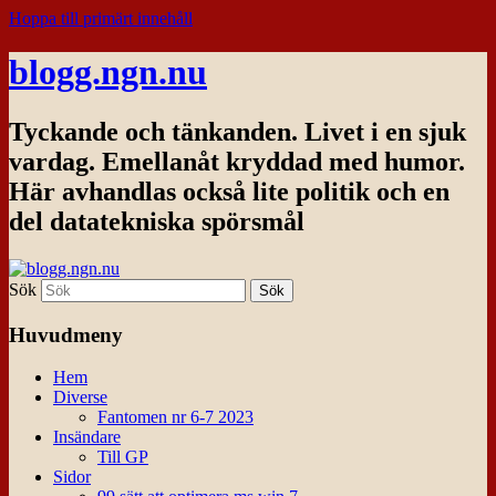
Hoppa till primärt innehåll
blogg.ngn.nu
Tyckande och tänkanden. Livet i en sjuk
vardag. Emellanåt kryddad med humor.
Här avhandlas också lite politik och en
del datatekniska spörsmål
Sök
Huvudmeny
Hem
Diverse
Fantomen nr 6-7 2023
Insändare
Till GP
Sidor