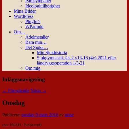
Partisympatier
Ideologitillhörighet
Mina Bilder
WordPress
PlugIn’s
WPadmin
Om…
Ädelmetaller
Bara min…
Det Sjuka…
Min Sjukhistoria
Sjukgymnastik fas 2 v13-16 (4v) 2021 efter
ländryggsoperation 1/3-21
Om mig
Inläggsnavigering
←
Föregående
Nästa
→
Onsdag
Publicerat
onsdag 9 mars 2016
av
nisse
(not 160311: Publicerad)