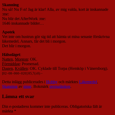
Skanning
Nu så! Nu F-n! Jag är klar! Alla, av mig valda, kort är inskannade
:me:
Nu blir det AfterWork :me:
1646 inskannade bilder…
Apotek
Vet inte om hustrun gör sig tid att hämta ut mina senaste förskrivna
läkemedel. Annars, får det bli i morgon.
Det blir i morgon.
Hälsoläget
:
Natten
,
Morgon
: OK.
Förmiddag
: Promenad.
Dagen
,
Kvällen
: OK. Cyklade till Torpa (Hemköp i Vänersborg).
[
02
–
08
–
060
–
020
] 85,7(±0) –
Detta inlägg publicerades i
Hobby
och märktes
Läkemedel
,
Skanning
av
nisse
. Bokmärk
permalänken
.
Lämna ett svar
Din e-postadress kommer inte publiceras.
Obligatoriska fält är
märkta
*