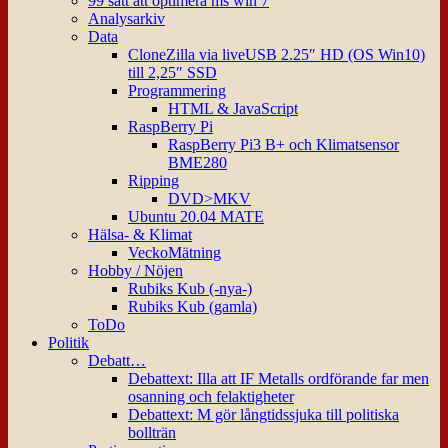
99 sätt att optimera ms win 7
Analysarkiv
Data
CloneZilla via liveUSB 2.25″ HD (OS Win10)
till 2,25″ SSD
Programmering
HTML & JavaScript
RaspBerry Pi
RaspBerry Pi3 B+ och Klimatsensor
BME280
Ripping
DVD>MKV
Ubuntu 20.04 MATE
Hälsa- & Klimat
VeckoMätning
Hobby / Nöjen
Rubiks Kub (-nya-)
Rubiks Kub (gamla)
ToDo
Politik
Debatt…
Debattext: Illa att IF Metalls ordförande far men
osanning och felaktigheter
Debattext: M gör långtidssjuka till politiska
bollträn