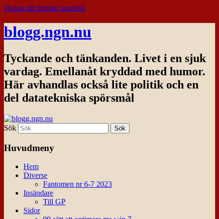
Hoppa till primärt innehåll
blogg.ngn.nu
Tyckande och tänkanden. Livet i en sjuk
vardag. Emellanåt kryddad med humor.
Här avhandlas också lite politik och en
del datatekniska spörsmål
Sök
Huvudmeny
Hem
Diverse
Fantomen nr 6-7 2023
Insändare
Till GP
Sidor