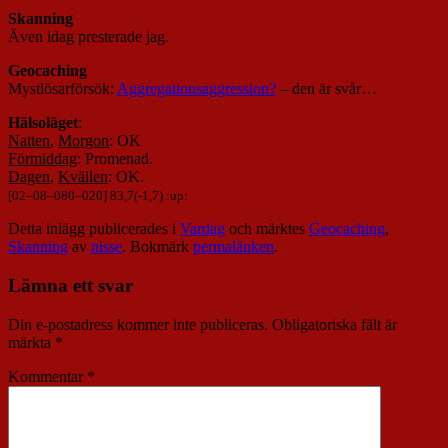
Skanning
Även idag presterade jag.
Geocaching
Mystlösarförsök:
Aggregationsaggression?
– den är svår…
Hälsoläget
:
Natten
,
Morgon
: OK
Förmiddag
: Promenad.
Dagen
,
Kvällen
: OK.
[
02
–
08
–
080
–
020
] 83,7(-1,7) :up:
Detta inlägg publicerades i
Vardag
och märktes
Geocaching
,
Skanning
av
nisse
. Bokmärk
permalänken
.
Lämna ett svar
Din e-postadress kommer inte publiceras.
Obligatoriska fält är
märkta
*
Kommentar
*