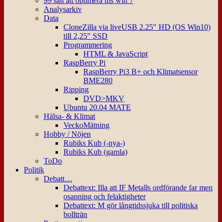
99 sätt att optimera ms win 7
Analysarkiv
Data
CloneZilla via liveUSB 2.25″ HD (OS Win10)
till 2,25″ SSD
Programmering
HTML & JavaScript
RaspBerry Pi
RaspBerry Pi3 B+ och Klimatsensor
BME280
Ripping
DVD>MKV
Ubuntu 20.04 MATE
Hälsa- & Klimat
VeckoMätning
Hobby / Nöjen
Rubiks Kub (-nya-)
Rubiks Kub (gamla)
ToDo
Politik
Debatt…
Debattext: Illa att IF Metalls ordförande far men
osanning och felaktigheter
Debattext: M gör långtidssjuka till politiska
bollträn