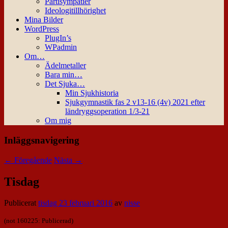
Partisympatier
Ideologitillhörighet
Mina Bilder
WordPress
PlugIn’s
WPadmin
Om…
Ädelmetaller
Bara min…
Det Sjuka…
Min Sjukhistoria
Sjukgymnastik fas 2 v13-16 (4v) 2021 efter
ländryggsoperation 1/3-21
Om mig
Inläggsnavigering
←
Föregående
Nästa
→
Tisdag
Publicerat
tisdag 23 februari 2016
av
nisse
(not 160225: Publicerad)