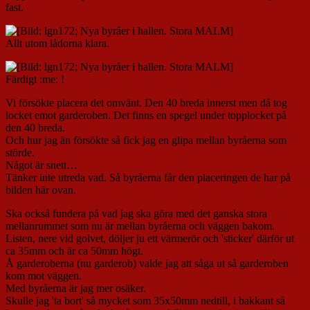
fast.
Allt utom lådorna klara.
Färdigt :me: !
Vi försökte placera det omvänt. Den 40 breda innerst men då tog
locket emot garderoben. Det finns en spegel under topplocket på
den 40 breda.
Och hur jag än försökte så fick jag en glipa mellan byråerna som
störde.
Något är snett…
Tänker inte utreda vad. Så byråerna får den placeringen de har på
bilden här ovan.
Ska också fundera på vad jag ska göra med det ganska stora
mellanrummet som nu är mellan byråerna och väggen bakom.
Listen, nere vid golvet, döljer ju ett värmerör och 'sticker' därför ut
ca 35mm och är ca 50mm högt.
Å garderoberna (nu garderob) valde jag att såga ut så garderoben
kom mot väggen.
Med byråerna är jag mer osäker.
Skulle jag 'ta bort' så mycket som 35x50mm nedtill, i bakkant så