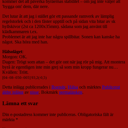
kommer det att påverka byråernas stabilitet – om jag inte väljer att
'bygga om' dem, där nere.
Det lutar åt att jag i stället gör ett passande ramverk av lämplig
regelstorlek och i den fäster upptill och på sidan vita bitar av sk
hyllskivor (2st ca 1200x35mm). sådana som jag använt till
klädkammaren t.ex.
Problemet är att jag inte har några spillbitar. Sonen kan kanske ha
något. Ska höra med han.
Hälsoläget
:
Morgon: OK.
Dagen: Trögt som attan – det gör ont när jag rör på mig. Att montera
byrå är egentligen inte min grej så som min kropp fungerar nu…
Kvällen: Trött.
[
04
–
08
–
050
–
005
] 93,2(-0,5)
Detta inlägg publicerades i
Boende
,
Hälsa
och märktes
Publicerat
äldre inlägg
av
nisse
. Bokmärk
permalänken
.
Lämna ett svar
Din e-postadress kommer inte publiceras.
Obligatoriska fält är
märkta
*