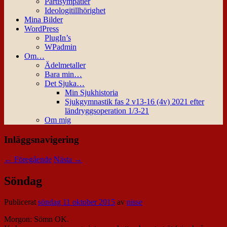
Partisympatier
Ideologitillhörighet
Mina Bilder
WordPress
PlugIn’s
WPadmin
Om…
Ädelmetaller
Bara min…
Det Sjuka…
Min Sjukhistoria
Sjukgymnastik fas 2 v13-16 (4v) 2021 efter
ländryggsoperation 1/3-21
Om mig
Inläggsnavigering
←
Föregående
Nästa
→
Söndag
Publicerat
söndag 11 oktober 2015
av
nisse
Morgon: Sömn OK.