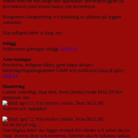
Verkar som om min mage inte uppskattar; bovetegröt (gjord på
bovetekross) med mosad banan och havredryck.
Morgonens fotografering och baddning av plitorna på ryggen
avklarade.
Såg tydligen bättre ut idag :me:
Inlägg
Publicerade gårdagen inlägg:
10/10-15
Anteckningar
Renskrivit, redigerat bilder, gjort några skisser i
bildredigeringsprogrammet GIMP och publicerat (idag & igår);
10/8-14
Montering
Laddar ordentligt, idag med. Stora (breda) byrån MALM blev
monterad :me:
Sorterat och 'uppdukat'.
En lite bit på väg…
Den hägrqa delen ska läggas ovanpå det vänstra och sedan ska en
'topp' skruvas ihop och monteras. Därefter ska en bakskiva spikas