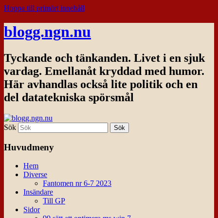
Hoppa till primärt innehåll
blogg.ngn.nu
Tyckande och tänkanden. Livet i en sjuk
vardag. Emellanåt kryddad med humor.
Här avhandlas också lite politik och en
del datatekniska spörsmål
Sök
Huvudmeny
Hem
Diverse
Fantomen nr 6-7 2023
Insändare
Till GP
Sidor