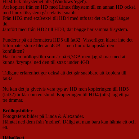
HD4 fick filsystemet ntfs (Windows 'eget').
Att kopiera från en HD med Linux filsystem till en annan HD också
med linux filsystem går relativt snabbt.
Från HD2 med ext3/ext4 till HD4 med ntfs tar det ca 5ggr längre
tid.
Jämfört med från HD2 till HD3, där bägge har samma filsystem.
Funderar på att formatera HD5 till fat32. Visserligen klarar inte det
filformatet större filer än 4GB – men hur ofta uppstår den
konflikten?
Har fn en bröllopsfilm som är på 6,3GB men jag räknar med att
kunna 'krympa' ned den till strax under 4GB.
Tidigare erfarenhet ger också att det går snabbare att kopiera till
fat32.
Nu kan det ju givetvis vara typ av HD men kopieringen till HD5
(fat32) är klar om en stund. Kopieringen till HD4 (ntfs) tog ett par
tre timmar.
Bröllopsbilder
Fotografens bilder på Linda & Alexander.
Hämtat ned dem från 'molnet'. Dåligt att man bara kan hämta ett och
ett.
Hälsoläget