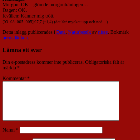
Morgon: OK – glömde morgonträningen…
Dagen: OK.
Kvällen: Känner mig trött.
[
03
–
08
–
005
–
005
] 97,7 (+1,4)-(det 'far' mycket upp och ned…)
Detta inlägg publicerades i
Data
,
Naturbesök
av
nisse
. Bokmärk
permalänken
.
Lämna ett svar
Din e-postadress kommer inte publiceras.
Obligatoriska fält är
märkta
*
Kommentar
*
Namn
*