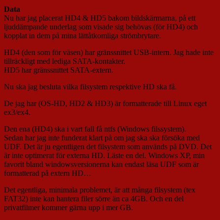
Data
Nu har jag placerat HD4 & HD5 bakom bildskärmarna, på ett
ljuddämpande underlag som visade sig behövas (för HD4) och
kopplat in dem på mina lättåtkomliga strömbrytare.
HD4 (den som för väsen) har gränssnittet USB-intern. Jag hade inte
tillräckligt med lediga SATA-kontakter.
HD5 har gränssnittet SATA-extern.
Nu ska jag besluta vilka filsystem respektive HD ska få.
De jag har (OS-HD, HD2 & HD3) är formatterade till Linux eget
ex3/ex4.
Den ena (HD4) ska i vart fall få ntfs (Windows filssystem).
Sedan har jag inte funderat klart på om jag ska ska försöka med
UDF. Det är ju egentligen det filsystem som används på DVD. Det
är inte optimerat för externa HD. Läste en del. Windows XP, min
favorit bland windowsversionerna kan endast läsa UDF som är
formatterad på extern HD…
Det egentliga, minimala problemet, är att många filsystem (tex
FAT32) inte kan hantera filer sörre än ca 4GB. Och en del
privatfilmer kommer gärna upp i mer GB.