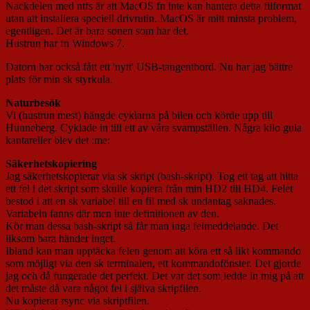
Nackdelen med ntfs är att MacOS fn inte kan hantera detta filformat
utan att installera speciell drivrutin. MacOS är mitt minsta problem,
egentligen. Det är bara sonen som har det.
Hustrun har fn Windows 7.
Datorn har också fått ett 'nytt' USB-tangentbord. Nu har jag bättre
plats för min sk styrkula.
Naturbesök
Vi (hustrun mest) hängde cyklarna på bilen och körde upp till
Hunneberg. Cyklade in till ett av våra svampställen. Några kilo gula
kantareller blev det :me:
Säkerhetskopiering
Jag säkerhetskopierar via sk skript (bash-skript). Tog ett tag att hitta
ett fel i det skript som skulle kopiera från min HD2 till HD4. Felet
bestod i att en sk variabel till en fil med sk undantag saknades.
Variabeln fanns där men inte definitionen av den.
Kör man dessa bash-skript så får man inga felmeddelande. Det
liksom bara händer inget.
Ibland kan man upptäcka felen genom att köra ett så likt kommando
som möjligt via den sk terminalen, ett kommandofönster. Det gjorde
jag och då fungerade det perfekt. Det var det som ledde in mig på att
det måste då vara något fel i själva skripfilen.
Nu kopierar rsync via skriptfilen.