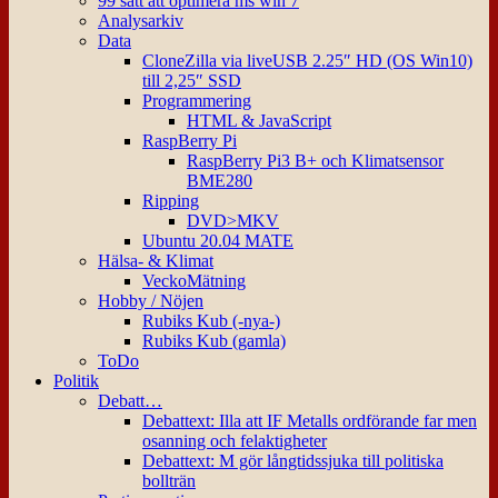
99 sätt att optimera ms win 7
Analysarkiv
Data
CloneZilla via liveUSB 2.25″ HD (OS Win10)
till 2,25″ SSD
Programmering
HTML & JavaScript
RaspBerry Pi
RaspBerry Pi3 B+ och Klimatsensor
BME280
Ripping
DVD>MKV
Ubuntu 20.04 MATE
Hälsa- & Klimat
VeckoMätning
Hobby / Nöjen
Rubiks Kub (-nya-)
Rubiks Kub (gamla)
ToDo
Politik
Debatt…
Debattext: Illa att IF Metalls ordförande far men
osanning och felaktigheter
Debattext: M gör långtidssjuka till politiska
bollträn