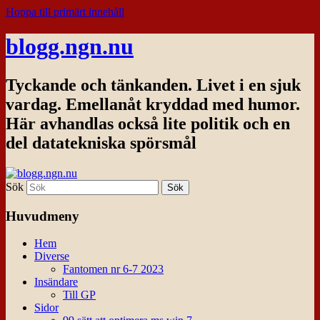
Hoppa till primärt innehåll
blogg.ngn.nu
Tyckande och tänkanden. Livet i en sjuk
vardag. Emellanåt kryddad med humor.
Här avhandlas också lite politik och en
del datatekniska spörsmål
Sök
Huvudmeny
Hem
Diverse
Fantomen nr 6-7 2023
Insändare
Till GP
Sidor