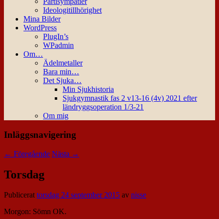
Partisympatier
Ideologitillhörighet
Mina Bilder
WordPress
PlugIn’s
WPadmin
Om…
Ädelmetaller
Bara min…
Det Sjuka…
Min Sjukhistoria
Sjukgymnastik fas 2 v13-16 (4v) 2021 efter
ländryggsoperation 1/3-21
Om mig
Inläggsnavigering
←
Föregående
Nästa
→
Torsdag
Publicerat
torsdag 24 september 2015
av
nisse
Morgon: Sömn OK.