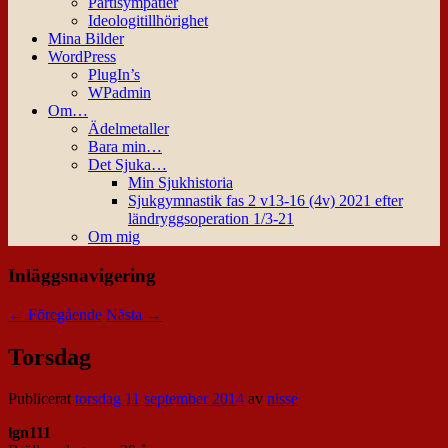
Partisympatier
Ideologitillhörighet
Mina Bilder
WordPress
PlugIn’s
WPadmin
Om…
Ädelmetaller
Bara min…
Det Sjuka…
Min Sjukhistoria
Sjukgymnastik fas 2 v13-16 (4v) 2021 efter
ländryggsoperation 1/3-21
Om mig
Inläggsnavigering
←
Föregående
Nästa
→
Torsdag
Publicerat
torsdag 11 september 2014
av
nisse
lgn111