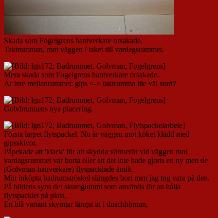
Skada som Fogelgrens hantverkare orsakade.
Taktrumman, mot väggen / taket till vardagsrummet.
Mera skada som Fogelgrens hantverkare orsakade.
Är inte mellanrummet: gips <-> taktrumma lite väl stort?
Golvbrunnens nya placering.
Första lagret flytspackel. Nu är väggen mot köket klädd med
gipsskivor.
Påpekade att 'klack' för att skydda värmerör vid väggen mot
vardagsrummet var borta eller att det inte hade gjorts en ny men de
(Golvman-hanverkare) flyspacklade ändå.
Min inköpta badrumströskel slängdes bort men jag tog vara på den.
På bildens syns det skumgummi som används för att hålla
flytspacklet på plats.
En blå variant skymtar längst in i duschhörnan,