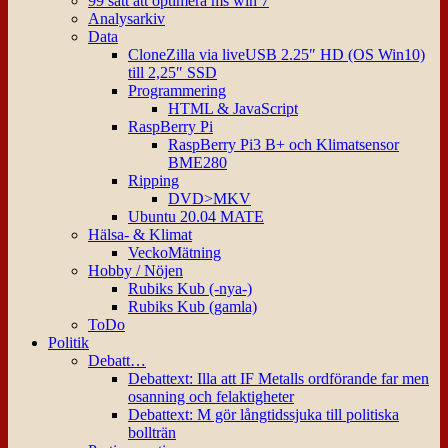
99 sätt att optimera ms win 7
Analysarkiv
Data
CloneZilla via liveUSB 2.25″ HD (OS Win10)
till 2,25″ SSD
Programmering
HTML & JavaScript
RaspBerry Pi
RaspBerry Pi3 B+ och Klimatsensor
BME280
Ripping
DVD>MKV
Ubuntu 20.04 MATE
Hälsa- & Klimat
VeckoMätning
Hobby / Nöjen
Rubiks Kub (-nya-)
Rubiks Kub (gamla)
ToDo
Politik
Debatt…
Debattext: Illa att IF Metalls ordförande far men
osanning och felaktigheter
Debattext: M gör långtidssjuka till politiska
bollträn