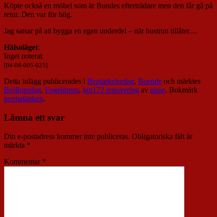
Köpte också en möbel som är Bondes efterträdare men den får gå på
retur. Den var för hög.
Jag satsar på att bygga en egen underdel – när hustrun tillåter…
Hälsoläget
:
Inget noterat
.
[04-08-005-025]
Detta inlägg publicerades i
Bemärkelsedag
,
Boende
och märktes
Bröllopsdag
,
Fogelgrens
,
lgn172 renovering
av
nisse
. Bokmärk
permalänken
.
Lämna ett svar
Din e-postadress kommer inte publiceras.
Obligatoriska fält är
märkta
*
Kommentar
*