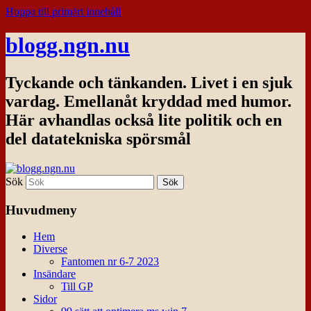
Hoppa till primärt innehåll
blogg.ngn.nu
Tyckande och tänkanden. Livet i en sjuk
vardag. Emellanåt kryddad med humor.
Här avhandlas också lite politik och en
del datatekniska spörsmål
Sök
Huvudmeny
Hem
Diverse
Fantomen nr 6-7 2023
Insändare
Till GP
Sidor