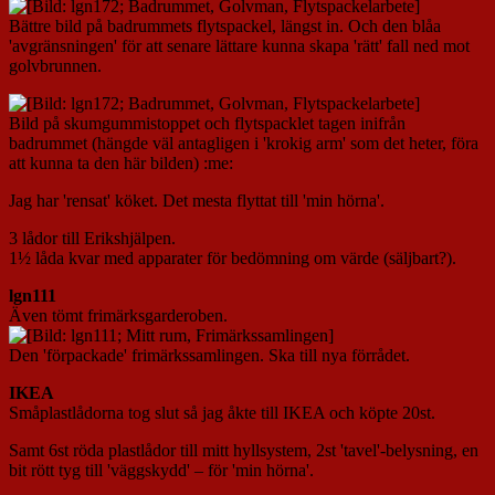
Bättre bild på badrummets flytspackel, längst in. Och den blåa
'avgränsningen' för att senare lättare kunna skapa 'rätt' fall ned mot
golvbrunnen.
Bild på skumgummistoppet och flytspacklet tagen inifrån
badrummet (hängde väl antagligen i 'krokig arm' som det heter, föra
att kunna ta den här bilden) :me:
Jag har 'rensat' köket. Det mesta flyttat till 'min hörna'.
3 lådor till Erikshjälpen.
1½ låda kvar med apparater för bedömning om värde (säljbart?).
lgn111
Även tömt frimärksgarderoben.
Den 'förpackade' frimärkssamlingen. Ska till nya förrådet.
IKEA
Småplastlådorna tog slut så jag åkte till IKEA och köpte 20st.
Samt 6st röda plastlådor till mitt hyllsystem, 2st 'tavel'-belysning, en
bit rött tyg till 'väggskydd' – för 'min hörna'.