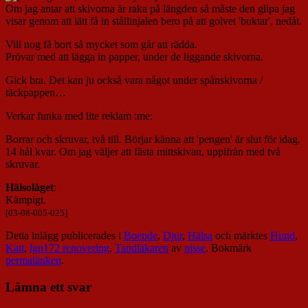
Om jag antar att skivorna är raka på längden så måste den glipa jag
visar genom att lätt få in stållinjalen bero på att golvet 'buktar', nedåt.
Vill nog få bort så mycket som går att rädda.
Prövar med att lägga in papper, under de liggande skivorna.
Gick bra. Det kan ju också vara något under spånskivorna /
täckpappen…
Verkar funka med lite reklam :me:
Borrar och skruvar, två till. Börjar känna att 'pengen' är slut för idag.
14 hål kvar. Om jag väljer att fästa mittskivan, uppifrån med två
skruvar.
Hälsoläget
:
Kämpigt.
[03-08-005-025]
Detta inlägg publicerades i
Boende
,
Djur
,
Hälsa
och märktes
Hund
,
Katt
,
lgn172 renovering
,
Tandläkaren
av
nisse
. Bokmärk
permalänken
.
Lämna ett svar