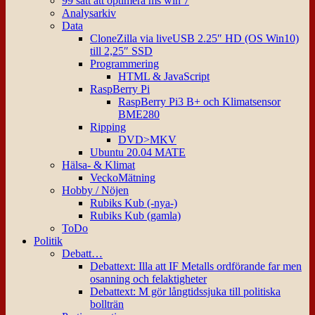
99 sätt att optimera ms win 7
Analysarkiv
Data
CloneZilla via liveUSB 2.25″ HD (OS Win10)
till 2,25″ SSD
Programmering
HTML & JavaScript
RaspBerry Pi
RaspBerry Pi3 B+ och Klimatsensor
BME280
Ripping
DVD>MKV
Ubuntu 20.04 MATE
Hälsa- & Klimat
VeckoMätning
Hobby / Nöjen
Rubiks Kub (-nya-)
Rubiks Kub (gamla)
ToDo
Politik
Debatt…
Debattext: Illa att IF Metalls ordförande far men
osanning och felaktigheter
Debattext: M gör långtidssjuka till politiska
bollträn