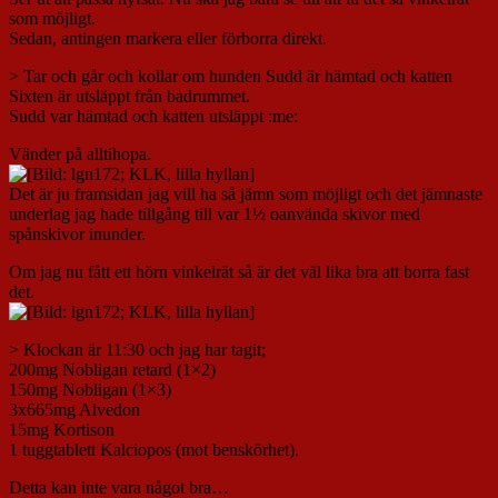
som möjligt.
Sedan, antingen markera eller förborra direkt.
> Tar och går och kollar om hunden Sudd är hämtad och katten
Sixten är utsläppt från badrummet.
Sudd var hämtad och katten utsläppt :me:
Vänder på alltihopa.
Det är ju framsidan jag vill ha så jämn som möjligt och det jämnaste
underlag jag hade tillgång till var 1½ oanvända skivor med
spånskivor inunder.
Om jag nu fått ett hörn vinkelrät så är det väl lika bra att borra fast
det.
> Klockan är 11:30 och jag har tagit;
200mg Nobligan retard (1×2)
150mg Nobligan (1×3)
3x665mg Alvedon
15mg Kortison
1 tuggtablett Kalciopos (mot benskörhet).
Detta kan inte vara något bra…