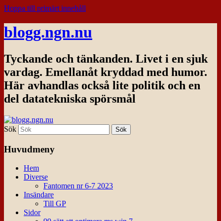
Hoppa till primärt innehåll
blogg.ngn.nu
Tyckande och tänkanden. Livet i en sjuk
vardag. Emellanåt kryddad med humor.
Här avhandlas också lite politik och en
del datatekniska spörsmål
Sök
Huvudmeny
Hem
Diverse
Fantomen nr 6-7 2023
Insändare
Till GP
Sidor