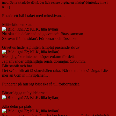
(not: Detta 'skadade' dörrfoder fick senare utgöra ett 'riktigt' dörrfoder, inne i
KLK)
Fixade ett hål i taket med mittskivan…
Mittsektionen klar.
Nu ska alla delar ned på golvet och föras samman.
Skruvar från 'utsidan'. Förborrar och försänker.
Givetvis hade jag ingen lämplig passande skruv.
Men, jag åker inte och köper enkom för detta.
Jag använder tillgängliga rejäla doningar; 5x80mm.
Blir stabilt och bra.
Det svåra blir att få skruvhålen raka. När de nu blir så långa. Lite
mer än 6cm in i hyllplanen…
Funderar på hur jag bäst ska få till förborrandet.
Börjar lägga ut hylldelarna:
Alla delar på plats.
Ser ut att passa hyfsat. Nu ska jag bara se till att få det så vinkelrät