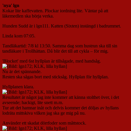
'nya' lgn
Kokar lite kaffevatten. Plockar iordning lite. Väntar på att
läkemedlen ska börja verka.
Hunden Sudd är i lgn111. Katten (Sixten) instängd i badrummet.
Linda kom 07:05.
Tandläkartid: 7/8 kl 13:50. Samma dag som hustrun ska till sin
tandläkare i Trollhättan. Då blir det till att cykla – för mig.
'Blocket' med 6st hyllplan är tillsågade, med handsåg.
Nu är det spännande.
Resten ska sågas bort med sticksåg. Hyllplan för hyllplan.
Hyllplanen klara.
Resultatet är något jag inte kommer att känna stolthet över, i det
avseende; hackigt, lite snett m.m.
Tur att det hamnar inåt och delvis kommer det döljas av hyllans
lodräta mittskiva vilken jag ska ge mig på nu.
Använder ett skadat dörrfoder som måttstock.