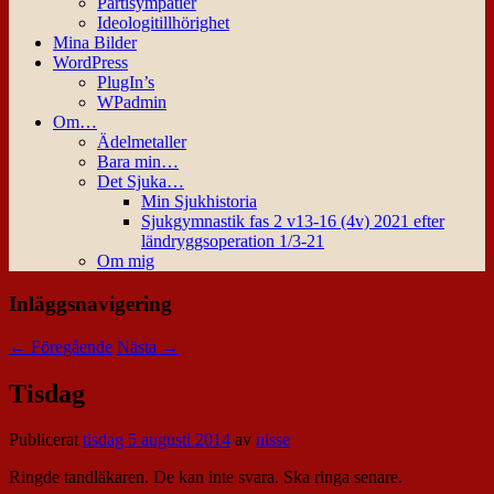
Partisympatier
Ideologitillhörighet
Mina Bilder
WordPress
PlugIn’s
WPadmin
Om…
Ädelmetaller
Bara min…
Det Sjuka…
Min Sjukhistoria
Sjukgymnastik fas 2 v13-16 (4v) 2021 efter
ländryggsoperation 1/3-21
Om mig
Inläggsnavigering
←
Föregående
Nästa
→
Tisdag
Publicerat
tisdag 5 augusti 2014
av
nisse
Ringde tandläkaren. De kan inte svara. Ska ringa senare.