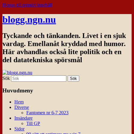
Hoppa till primärt innehåll
blogg.ngn.nu
Tyckande och tänkanden. Livet i en sjuk
vardag. Emellanåt kryddad med humor.
Här avhandlas också lite politik och en
del datatekniska spörsmål
Sök
Huvudmeny
Hem
Diverse
Fantomen nr 6-7 2023
Insändare
Till GP
Sidor