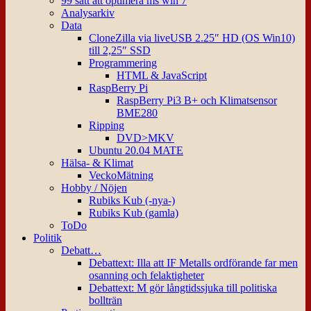
99 sätt att optimera ms win 7
Analysarkiv
Data
CloneZilla via liveUSB 2.25″ HD (OS Win10)
till 2,25″ SSD
Programmering
HTML & JavaScript
RaspBerry Pi
RaspBerry Pi3 B+ och Klimatsensor
BME280
Ripping
DVD>MKV
Ubuntu 20.04 MATE
Hälsa- & Klimat
VeckoMätning
Hobby / Nöjen
Rubiks Kub (-nya-)
Rubiks Kub (gamla)
ToDo
Politik
Debatt…
Debattext: Illa att IF Metalls ordförande far men
osanning och felaktigheter
Debattext: M gör långtidssjuka till politiska
bollträn