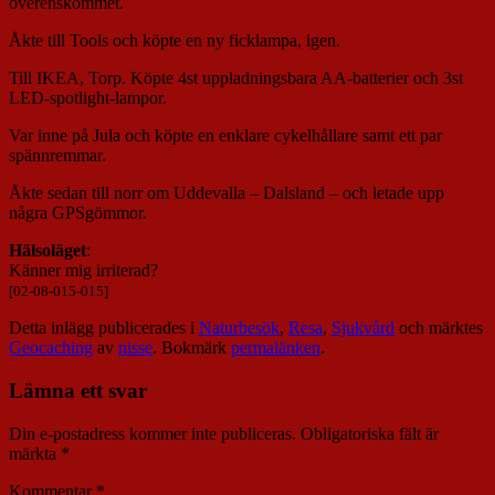
överenskommet.
Åkte till Tools och köpte en ny ficklampa, igen.
Till IKEA, Torp. Köpte 4st uppladningsbara AA-batterier och 3st
LED-spotlight-lampor.
Var inne på Jula och köpte en enklare cykelhållare samt ett par
spännremmar.
Åkte sedan till norr om Uddevalla – Dalsland – och letade upp
några GPSgömmor.
Hälsoläget
:
Känner mig irriterad?
[02-08-015-015]
Detta inlägg publicerades i
Naturbesök
,
Resa
,
Sjukvård
och märktes
Geocaching
av
nisse
. Bokmärk
permalänken
.
Lämna ett svar
Din e-postadress kommer inte publiceras.
Obligatoriska fält är
märkta
*
Kommentar
*