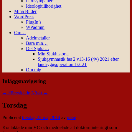
Partisympatier
Ideologitillhörighet
Mina Bilder
WordPress
PlugIn’s
WPadmin
Om…
Ädelmetaller
Bara min…
Det Sjuka…
Min Sjukhistoria
Sjukgymnastik fas 2 v13-16 (4v) 2021 efter
ländryggsoperation 1/3-21
Om mig
Inläggsnavigering
←
Föregående
Nästa
→
Torsdag
Publicerat
torsdag 22 maj 2014
av
nisse
Kontaktade min VC och meddelade att doktorn inte ringt som