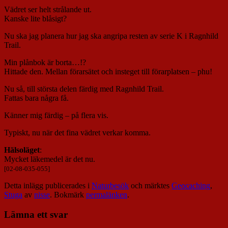
Vädret ser helt strålande ut.
Kanske lite blåsigt?
Nu ska jag planera hur jag ska angripa resten av serie K i Ragnhild
Trail.
Min plånbok är borta…!?
Hittade den. Mellan förarsätet och insteget till förarplatsen – phu!
Nu så, till största delen färdig med Ragnhild Trail.
Fattas bara några få.
Känner mig färdig – på flera vis.
Typiskt, nu när det fina vädret verkar komma.
Hälsoläget
:
Mycket läkemedel är det nu.
[02-08-035-055]
Detta inlägg publicerades i
Naturbesök
och märktes
Geocaching
,
Stuga
av
nisse
. Bokmärk
permalänken
.
Lämna ett svar