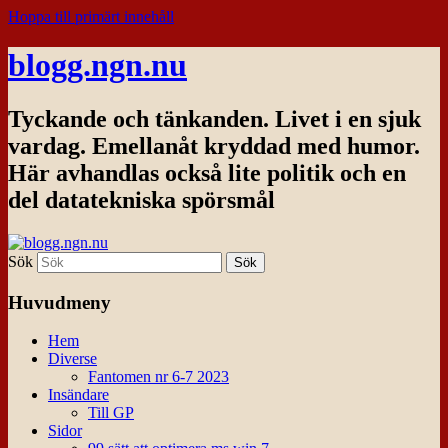
Hoppa till primärt innehåll
blogg.ngn.nu
Tyckande och tänkanden. Livet i en sjuk
vardag. Emellanåt kryddad med humor.
Här avhandlas också lite politik och en
del datatekniska spörsmål
Sök
Huvudmeny
Hem
Diverse
Fantomen nr 6-7 2023
Insändare
Till GP
Sidor