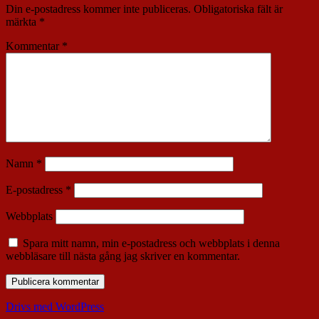
Din e-postadress kommer inte publiceras.
Obligatoriska fält är
märkta
*
Kommentar
*
Namn
*
E-postadress
*
Webbplats
Spara mitt namn, min e-postadress och webbplats i denna
webbläsare till nästa gång jag skriver en kommentar.
Drivs med WordPress