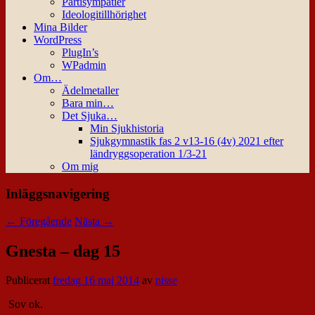
Partisympatier
Ideologitillhörighet
Mina Bilder
WordPress
PlugIn’s
WPadmin
Om…
Ädelmetaller
Bara min…
Det Sjuka…
Min Sjukhistoria
Sjukgymnastik fas 2 v13-16 (4v) 2021 efter
ländryggsoperation 1/3-21
Om mig
Inläggsnavigering
←
Föregående
Nästa
→
Gnesta – dag 15
Publicerat
fredag 16 maj 2014
av
nisse
Sov ok.