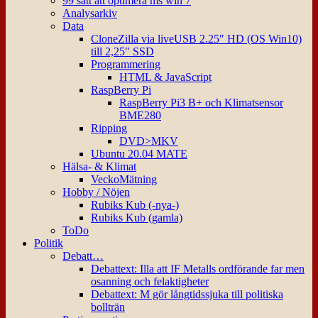
99 sätt att optimera ms win 7
Analysarkiv
Data
CloneZilla via liveUSB 2.25″ HD (OS Win10)
till 2,25″ SSD
Programmering
HTML & JavaScript
RaspBerry Pi
RaspBerry Pi3 B+ och Klimatsensor
BME280
Ripping
DVD>MKV
Ubuntu 20.04 MATE
Hälsa- & Klimat
VeckoMätning
Hobby / Nöjen
Rubiks Kub (-nya-)
Rubiks Kub (gamla)
ToDo
Politik
Debatt…
Debattext: Illa att IF Metalls ordförande far men
osanning och felaktigheter
Debattext: M gör långtidssjuka till politiska
bollträn