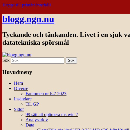
Hoppa till primärt innehåll
blogg.ngn.nu
Tyckande och tänkanden. Livet i en sjuk v
datatekniska spörsmål
Sök
Huvudmeny
Hem
Diverse
Fantomen nr 6-7 2023
Insändare
Till GP
Sidor
99 sätt att optimera ms win 7
Analysarkiv
Data