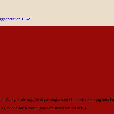
yggsoperation 1/3-21
brid)). Jag letade upp ytterligare några men D-finalen fixade jag inte. Får
xar sig meddelade Robban (han som sköter om det hela.)