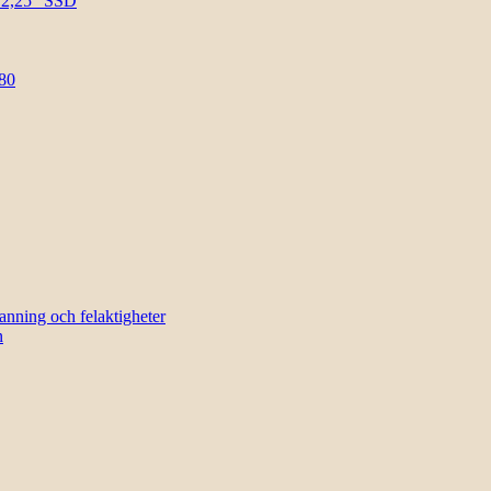
l 2,25″ SSD
80
sanning och felaktigheter
n