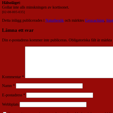
Hälsoläget
:
Gollar inte alls minskningen av kortisonet.
[02-08-005-035]
Detta inlägg publicerades i
Naturbesök
och märktes
Geocaching
,
Stu
Lämna ett svar
Din e-postadress kommer inte publiceras.
Obligatoriska fält är märkta
Kommentar
*
Namn
*
E-postadress
*
Webbplats