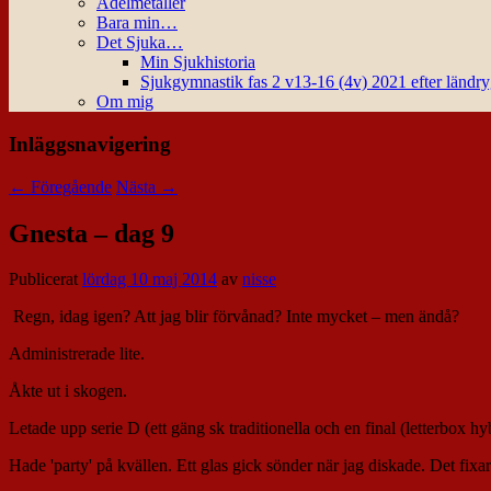
Ädelmetaller
Bara min…
Det Sjuka…
Min Sjukhistoria
Sjukgymnastik fas 2 v13-16 (4v) 2021 efter ländr
Om mig
Inläggsnavigering
←
Föregående
Nästa
→
Gnesta – dag 9
Publicerat
lördag 10 maj 2014
av
nisse
Regn, idag igen? Att jag blir förvånad? Inte mycket – men ändå?
Administrerade lite.
Åkte ut i skogen.
Letade upp serie D (ett gäng sk traditionella och en final (letterbox hy
Hade 'party' på kvällen. Ett glas gick sönder när jag diskade. Det fi