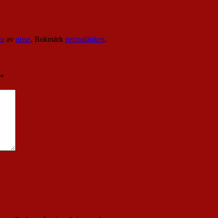
ga
av
nisse
. Bokmärk
permalänken
.
*