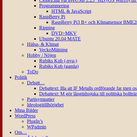
CloneZilla via liveUSB 2.25″ HD (OS Win10) til
Programmering
HTML & JavaScript
RaspBerry Pi
RaspBerry Pi3 B+ och Klimatsensor BME2
Ripping
DVD>MKV
Ubuntu 20.04 MATE
Hälsa- & Klimat
VeckoMätning
Hobby / Nöjen
Rubiks Kub (-nya-)
Rubiks Kub (gamla)
ToDo
Politik
Debatt…
Debattext: Illa att IF Metalls ordförande far men o
Debattext: M gör långtidssjuka till politiska bollträ
Partisympatier
Ideologitillhörighet
Mina Bilder
WordPress
PlugIn’s
WPadmin
Om…