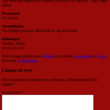
Satt mest hela dagen och försökte lösa svåra sk Mystery – gick inget
vidare.
Promenad
En kort en.
Gummibåten
Var tydligen popular. Det hörde av sig en hel del.
Hälsoläget
:
Jobbigt, ibland.
[05-08-005-005]
Detta inlägg publicerades i
Hälsa
och märktes
Geocaching
av
nisse
.
Bokmärk
permalänken
.
Lämna ett svar
Din e-postadress kommer inte publiceras.
Obligatoriska fält är
märkta
*
Kommentar
*