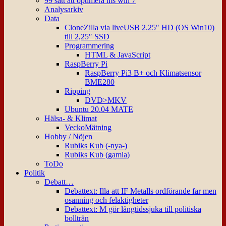
99 sätt att optimera ms win 7
Analysarkiv
Data
CloneZilla via liveUSB 2.25″ HD (OS Win10)
till 2,25″ SSD
Programmering
HTML & JavaScript
RaspBerry Pi
RaspBerry Pi3 B+ och Klimatsensor
BME280
Ripping
DVD>MKV
Ubuntu 20.04 MATE
Hälsa- & Klimat
VeckoMätning
Hobby / Nöjen
Rubiks Kub (-nya-)
Rubiks Kub (gamla)
ToDo
Politik
Debatt…
Debattext: Illa att IF Metalls ordförande far men
osanning och felaktigheter
Debattext: M gör långtidssjuka till politiska
bollträn