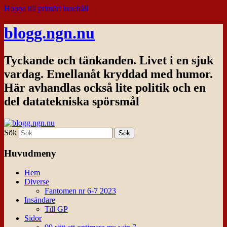
Hoppa till primärt innehåll
blogg.ngn.nu
Tyckande och tänkanden. Livet i en sjuk
vardag. Emellanåt kryddad med humor.
Här avhandlas också lite politik och en
del datatekniska spörsmål
Sök
Huvudmeny
Hem
Diverse
Fantomen nr 6-7 2023
Insändare
Till GP
Sidor