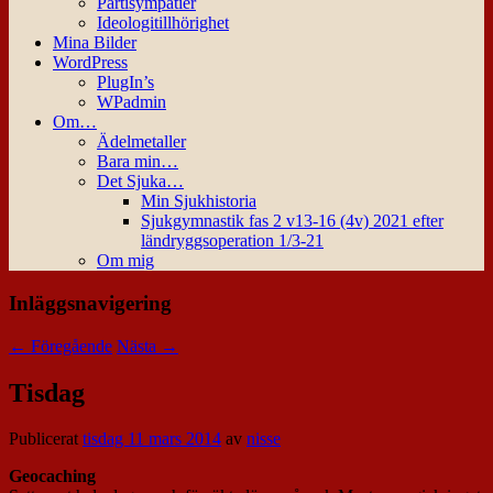
Partisympatier
Ideologitillhörighet
Mina Bilder
WordPress
PlugIn’s
WPadmin
Om…
Ädelmetaller
Bara min…
Det Sjuka…
Min Sjukhistoria
Sjukgymnastik fas 2 v13-16 (4v) 2021 efter
ländryggsoperation 1/3-21
Om mig
Inläggsnavigering
←
Föregående
Nästa
→
Tisdag
Publicerat
tisdag 11 mars 2014
av
nisse
Geocaching