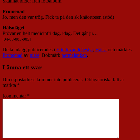
Skannat bilder från fotoalbum.
Promenad
Jo, men den var trög. Fick ta på den sk knäortosen (stöd)
Hälsoläget
:
Prövar en helt medicinfri dag, idag. Det går ju…
[04-08-005-005]
Detta inlägg publicerades i
Efterlevandebestyr
,
Hälsa
och märktes
Promenad
av
nisse
. Bokmärk
permalänken
.
Lämna ett svar
Din e-postadress kommer inte publiceras.
Obligatoriska fält är
märkta
*
Kommentar
*