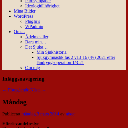
Partisympatier
Ideologitillhörighet
Mina Bilder
WordPress
PlugIn’s
WPadmin
Om…
Ädelmetaller
Bara min…
Det Sjuka…
Min Sjukhistoria
Sjukgymnastik fas 2 v13-16 (4v) 2021 efter
ländryggsoperation 1/3-21
Om mig
Inläggsnavigering
←
Föregående
Nästa
→
Måndag
Publicerat
måndag 3 mars 2014
av
nisse
Efterlevandebestyr