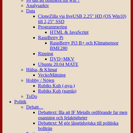
99 sätt att optimera ms win 7
Analysarkiv
Data
CloneZilla via liveUSB 2.25″ HD (OS Win10)
till 2,25″ SSD
Programmering
HTML & JavaScript
RaspBerry Pi
RaspBerry Pi3 B+ och Klimatsensor
BME280
Ripping
DVD>MKV
Ubuntu 20.04 MATE
Hälsa- & Klimat
VeckoMätning
Hobby / Nöjen
Rubiks Kub (-nya-)
Rubiks Kub (gamla)
ToDo
Politik
Debatt…
Debattext: Illa att IF Metalls ordförande far men
osanning och felaktigheter
Debattext: M gör långtidssjuka till politiska
bollträn