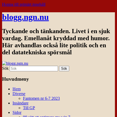
Hoppa till primärt innehåll
blogg.ngn.nu
Tyckande och tänkanden. Livet i en sjuk
vardag. Emellanåt kryddad med humor.
Här avhandlas också lite politik och en
del datatekniska spörsmål
Sök
Huvudmeny
Hem
Diverse
Fantomen nr 6-7 2023
Insändare
Till GP
Sidor