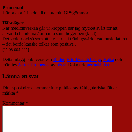
Promenad
Härlig dag. Tittade till en av min GPSgömmor.
Hälsoläget
:
När medicinverkan går ur kroppen har jag mycket svårt för att
använda händerna / armarna samt höger ben (knät).
Det verkar också som att jag har lätt träningsvärk i vadmuskulaturen
– det borde kanske tolkas som positivt…
[05-08-005-005]
Detta inlägg publicerades i
Bilder
,
Efterlevandebestyr
,
Hälsa
och
märktes
Alster
,
Promenad
av
nisse
. Bokmärk
permalänken
.
Lämna ett svar
Din e-postadress kommer inte publiceras.
Obligatoriska fält är
märkta
*
Kommentar
*