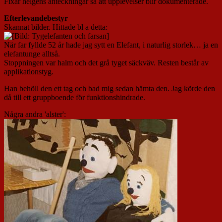
Fixar helgens anteckningar så att upplevelser blir dokumenterade.
Efterlevandebestyr
Skannat bilder. Hittade bl a detta:
När far fyllde 52 år hade jag sytt en Elefant, i naturlig storlek… ja en
elefantunge alltså.
Stoppningen var halm och det grå tyget säckväv. Resten består av
applikationstyg.
Han behöll den ett tag och bad mig sedan hämta den. Jag körde den
då till ett gruppboende för funktionshindrade.
Några andra 'alster':