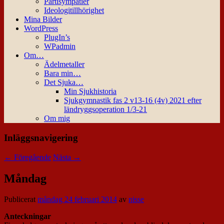
Partisympatier
Ideologitillhörighet
Mina Bilder
WordPress
PlugIn’s
WPadmin
Om…
Ädelmetaller
Bara min…
Det Sjuka…
Min Sjukhistoria
Sjukgymnastik fas 2 v13-16 (4v) 2021 efter
ländryggsoperation 1/3-21
Om mig
Inläggsnavigering
←
Föregående
Nästa
→
Måndag
Publicerat
måndag 24 februari 2014
av
nisse
Anteckningar