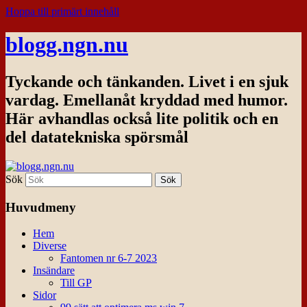
Hoppa till primärt innehåll
blogg.ngn.nu
Tyckande och tänkanden. Livet i en sjuk
vardag. Emellanåt kryddad med humor.
Här avhandlas också lite politik och en
del datatekniska spörsmål
Sök
Huvudmeny
Hem
Diverse
Fantomen nr 6-7 2023
Insändare
Till GP
Sidor