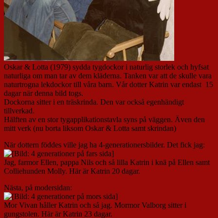
Oskar & Lotta (1979) sydda tygdockor i naturlig storlek och hyfsat
naturliga om man tar av dem kläderna. Tanken var att de skulle vara
naturtrogna lekdockor till våra barn. Vår dotter Katrin var endast 15
dagar när denna bild togs.
Dockorna sitter i en träskrinda. Den var också egenhändigt
tillverkad.
Hälften av en stor tygapplikationstavla syns på väggen. Även den
mitt verk (nu borta liksom Oskar & Lotta samt skrindan)
När dottern föddes ville jag ha 4-generationersbilder. Det fick jag:
Jag, farmor Ellen, pappa Nils och så lilla Katrin i knä på Ellen samt
Colliehunden Molly. Här är Katrin 20 dagar.
Nästa, på modersidan:
Mor Vivan håller Katrin och så jag. Mormor Valborg sitter i
gungstolen. Här är Katrin 23 dagar.