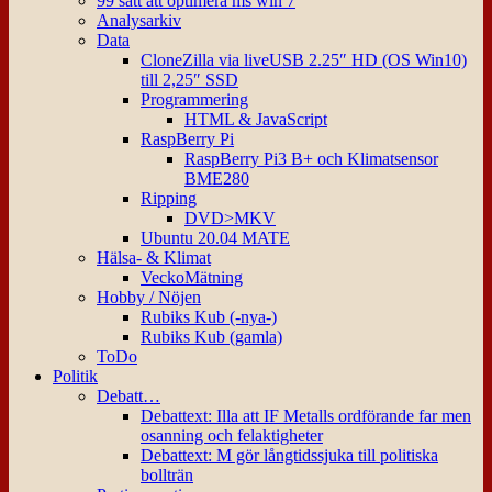
99 sätt att optimera ms win 7
Analysarkiv
Data
CloneZilla via liveUSB 2.25″ HD (OS Win10)
till 2,25″ SSD
Programmering
HTML & JavaScript
RaspBerry Pi
RaspBerry Pi3 B+ och Klimatsensor
BME280
Ripping
DVD>MKV
Ubuntu 20.04 MATE
Hälsa- & Klimat
VeckoMätning
Hobby / Nöjen
Rubiks Kub (-nya-)
Rubiks Kub (gamla)
ToDo
Politik
Debatt…
Debattext: Illa att IF Metalls ordförande far men
osanning och felaktigheter
Debattext: M gör långtidssjuka till politiska
bollträn