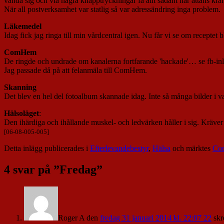
vända sig och via några knapptryckningar få allt sådant här attans krån
När all postverksamhet var statlig så var adressändring inga problem.
Läkemedel
Idag fick jag ringa till min vårdcentral igen. Nu får vi se om receptet bli
ComHem
De ringde och undrade om kanalerna fortfarande 'hackade'… se fb-in
Jag passade då på att felanmäla till ComHem.
Skanning
Det blev en hel del fotoalbum skannade idag. Inte så många bilder i va
Hälsoläget
:
Den ihärdiga och ihållande muskel- och ledvärken håller i sig. Kräver
[06-08-005-005]
Detta inlägg publicerades i
Efterlevandebestyr
,
Hälsa
och märktes
Co
4 svar på ”
Fredag
”
Roger A
den
fredag 31 januari 2014 kl. 22:07 22
skr