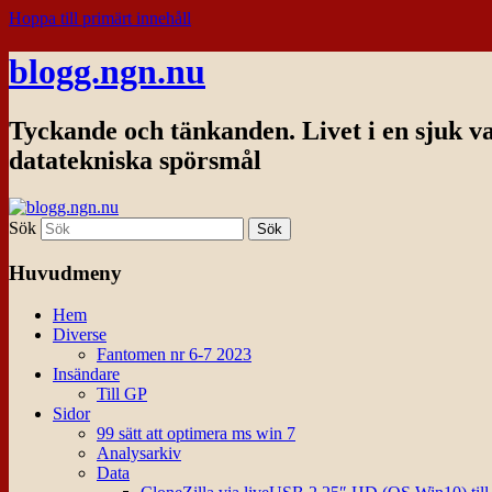
Hoppa till primärt innehåll
blogg.ngn.nu
Tyckande och tänkanden. Livet i en sjuk v
datatekniska spörsmål
Sök
Huvudmeny
Hem
Diverse
Fantomen nr 6-7 2023
Insändare
Till GP
Sidor
99 sätt att optimera ms win 7
Analysarkiv
Data