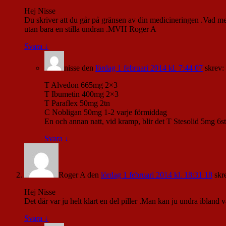
Hej Nisse
Du skriver att du går på gränsen av din medicineringen .Vad men
utan bara en stilla undran .MVH Roger A
Svara
↓
nisse
den
lördag 1 februari 2014 kl. 7:44 07
skrev:
T Alvedon 665mg 2×3
T Ibumetin 400mg 2×3
T Paraflex 50mg 2tn
C Nobligan 50mg 1-2 varje förmiddag
En och annan natt, vid kramp, blir det T Stesolid 5mg 6st
Svara
↓
Roger A
den
lördag 1 februari 2014 kl. 18:31 18
skr
Hej Nisse
Det där var ju helt klart en del piller .Man kan ju undra ibland v
Svara
↓