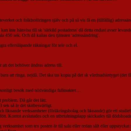
teverket och folkboföringen själv och på så vis få en (tillfällig) adressä
an inte hänvisa till sk 'särkild postadress' då detta endast avser levand
ala 450 sek. Och då kallas den tjänsten 'adressändring'.
a eftersläpande räkningar för tele och el.
 att det behöver ändras adress till.
att ringa, nejdå. Det ska tas kopia på det sk vårdnadsintyget (det få
personligt besök med nödvändiga fullmakter…
t problem. Då går det lätt.
sek så är det skitbesvärligt.
h liknande verksamheter (föräkringsbolag och liknande) gör ett studi
tt. Kontot avslutades och en utbetalningslapp skickades till dödsboadre
g verksamhet som tex posten är till salu eller redan sålt eller uppstycka