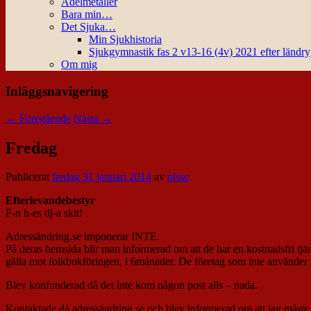
Ädelmetaller
Bara min…
Det Sjuka…
Min Sjukhistoria
Sjukgymnastik fas 2 v13-16 (4v) 2021 efter ländr
Om mig
Inläggsnavigering
←
Föregående
Nästa
→
Fredag
Publicerat
fredag 31 januari 2014
av
nisse
Efterlevandebestyr
F-n h-es dj-a skit!
Adressändring.se imponerar INTE.
På deras hemsida blir man informerad om att de har en kostnadsfri tj
gälla mot folkbokföringen, i 6månader. De företag som inte använder si
Blev konfunderad då det inte kom någon post alls – nada.
Kontaktade då adressändring.se och blev informerad om att jag måste