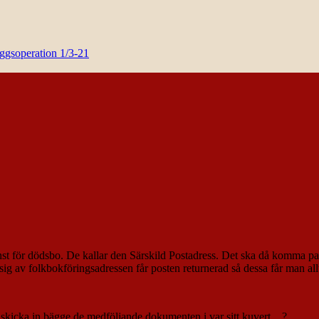
yggsoperation 1/3-21
änst för dödsbo. De kallar den Särskild Postadress. Det ska då komma pa
g av folkbokföringsadressen får posten returnerad så dessa får man allt
 skicka in bägge de medföljande dokumenten i var sitt kuvert…?