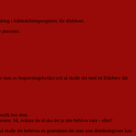
ndring i folkbokföringsregistret, för dödsboet.
e personer.
r man av begravningsbyrån) och så skulle det med ett följebrev där
ebesök hos dem.
ssen. Så, svårare än så ska det ju inte behöva vara – eller?
t så skulle det behövas en gratistjänst där man som dödsboingivare kan