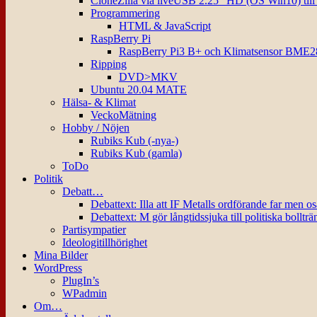
CloneZilla via liveUSB 2.25″ HD (OS Win10) til
Programmering
HTML & JavaScript
RaspBerry Pi
RaspBerry Pi3 B+ och Klimatsensor BME2
Ripping
DVD>MKV
Ubuntu 20.04 MATE
Hälsa- & Klimat
VeckoMätning
Hobby / Nöjen
Rubiks Kub (-nya-)
Rubiks Kub (gamla)
ToDo
Politik
Debatt…
Debattext: Illa att IF Metalls ordförande far men o
Debattext: M gör långtidssjuka till politiska bollträ
Partisympatier
Ideologitillhörighet
Mina Bilder
WordPress
PlugIn’s
WPadmin
Om…