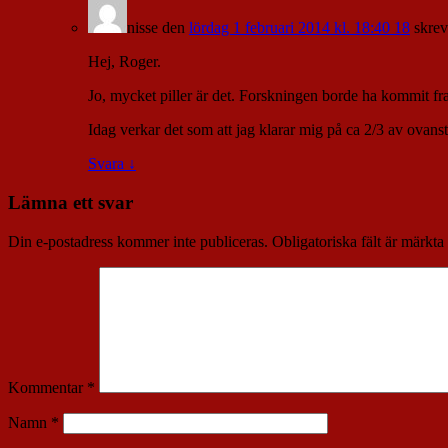
nisse
den
lördag 1 februari 2014 kl. 18:40 18
skrev
Hej, Roger.
Jo, mycket piller är det. Forskningen borde ha kommit fra
Idag verkar det som att jag klarar mig på ca 2/3 av ovans
Svara
↓
Lämna ett svar
Din e-postadress kommer inte publiceras.
Obligatoriska fält är märkta
Kommentar
*
Namn
*