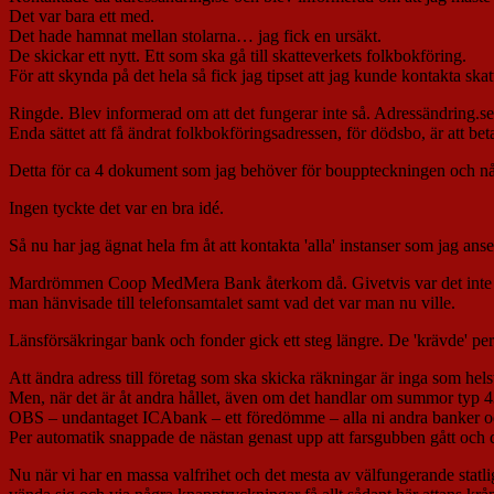
Det var bara ett med.
Det hade hamnat mellan stolarna… jag fick en ursäkt.
De skickar ett nytt. Ett som ska gå till skatteverkets folkbokföring.
För att skynda på det hela så fick jag tipset att jag kunde kontakta skat
Ringde. Blev informerad om att det fungerar inte så. Adressändring.se k
Enda sättet att få ändrat folkbokföringsadressen, för dödsbo, är att bet
Detta för ca 4 dokument som jag behöver för bouppteckningen och någr
Ingen tyckte det var en bra idé.
Så nu har jag ägnat hela fm åt att kontakta 'alla' instanser som jag anser
Mardrömmen Coop MedMera Bank återkom då. Givetvis var det inte bara 
man hänvisade till telefonsamtalet samt vad det var man nu ville.
Länsförsäkringar bank och fonder gick ett steg längre. De 'krävde' 
Att ändra adress till företag som ska skicka räkningar är inga som hels
Men, när det är åt andra hållet, även om det handlar om summor typ 43 
OBS – undantaget ICAbank – ett föredömme – alla ni andra banker oc
Per automatik snappade de nästan genast upp att farsgubben gått och dö
Nu när vi har en massa valfrihet och det mesta av välfungerande statli