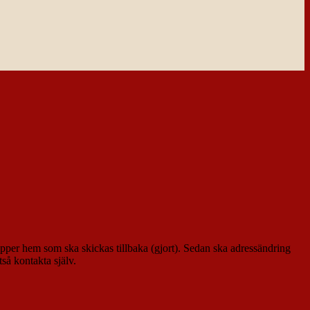
pper hem som ska skickas tillbaka (gjort). Sedan ska adressändring
så kontakta själv.