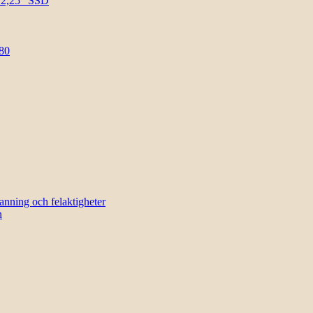
l 2,25″ SSD
80
sanning och felaktigheter
n