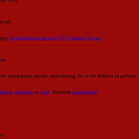
gel fixat.
r rätt.
lägg:
Är det bara hos oss som SVT1 'hackar' just nu?
rje.
 lite oroväckande mycket medicinering. Nu är det definitvt på gränsen.
mHem
,
Skanning
av
nisse
. Bokmärk
permalänken
.
ev: