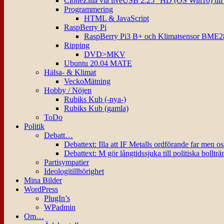
CloneZilla via liveUSB 2.25″ HD (OS Win10) til
Programmering
HTML & JavaScript
RaspBerry Pi
RaspBerry Pi3 B+ och Klimatsensor BME2
Ripping
DVD>MKV
Ubuntu 20.04 MATE
Hälsa- & Klimat
VeckoMätning
Hobby / Nöjen
Rubiks Kub (-nya-)
Rubiks Kub (gamla)
ToDo
Politik
Debatt…
Debattext: Illa att IF Metalls ordförande far men o
Debattext: M gör långtidssjuka till politiska bollträ
Partisympatier
Ideologitillhörighet
Mina Bilder
WordPress
PlugIn’s
WPadmin
Om…