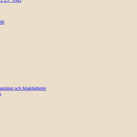
l 2,25″ SSD
80
sanning och felaktigheter
n