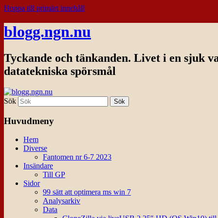
Hoppa till primärt innehåll
blogg.ngn.nu
Tyckande och tänkanden. Livet i en sjuk v
datatekniska spörsmål
Sök
Huvudmeny
Hem
Diverse
Fantomen nr 6-7 2023
Insändare
Till GP
Sidor
99 sätt att optimera ms win 7
Analysarkiv
Data