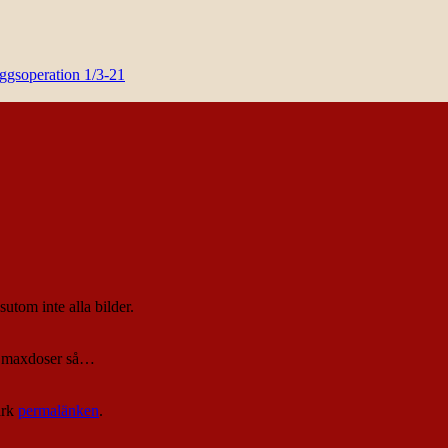
yggsoperation 1/3-21
sutom inte alla bilder.
an maxdoser så…
ärk
permalänken
.