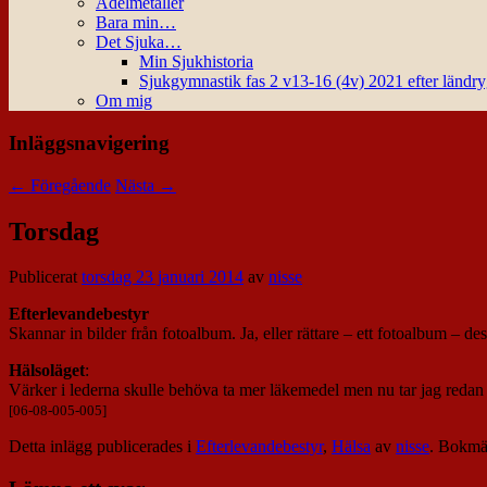
Ädelmetaller
Bara min…
Det Sjuka…
Min Sjukhistoria
Sjukgymnastik fas 2 v13-16 (4v) 2021 efter ländr
Om mig
Inläggsnavigering
←
Föregående
Nästa
→
Torsdag
Publicerat
torsdag 23 januari 2014
av
nisse
Efterlevandebestyr
Skannar in bilder från fotoalbum. Ja, eller rättare – ett fotoalbum – des
Hälsoläget
:
Värker i lederna skulle behöva ta mer läkemedel men nu tar jag red
[06-08-005-005]
Detta inlägg publicerades i
Efterlevandebestyr
,
Hälsa
av
nisse
. Bokm