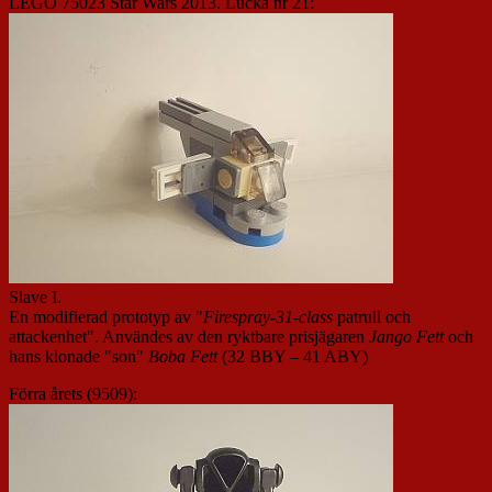
LEGO 75023 Star Wars 2013. Lucka nr 21:
Slave I.
En modifierad prototyp av "
Firespray-31-class
patrull och
attackenhet". Användes av den ryktbare prisjägaren
Jango Fett
och
hans klonade "son"
Boba Fett
(32 BBY – 41 ABY)
Förra årets (9509):