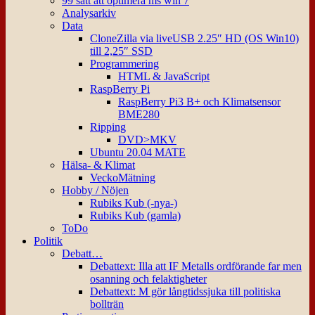
99 sätt att optimera ms win 7
Analysarkiv
Data
CloneZilla via liveUSB 2.25″ HD (OS Win10)
till 2,25″ SSD
Programmering
HTML & JavaScript
RaspBerry Pi
RaspBerry Pi3 B+ och Klimatsensor
BME280
Ripping
DVD>MKV
Ubuntu 20.04 MATE
Hälsa- & Klimat
VeckoMätning
Hobby / Nöjen
Rubiks Kub (-nya-)
Rubiks Kub (gamla)
ToDo
Politik
Debatt…
Debattext: Illa att IF Metalls ordförande far men
osanning och felaktigheter
Debattext: M gör långtidssjuka till politiska
bollträn