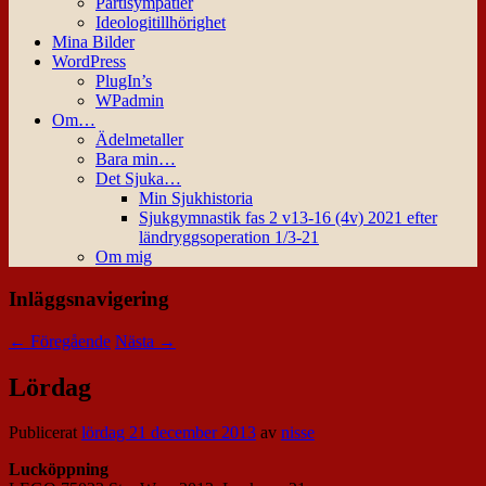
Partisympatier
Ideologitillhörighet
Mina Bilder
WordPress
PlugIn’s
WPadmin
Om…
Ädelmetaller
Bara min…
Det Sjuka…
Min Sjukhistoria
Sjukgymnastik fas 2 v13-16 (4v) 2021 efter
ländryggsoperation 1/3-21
Om mig
Inläggsnavigering
←
Föregående
Nästa
→
Lördag
Publicerat
lördag 21 december 2013
av
nisse
Lucköppning