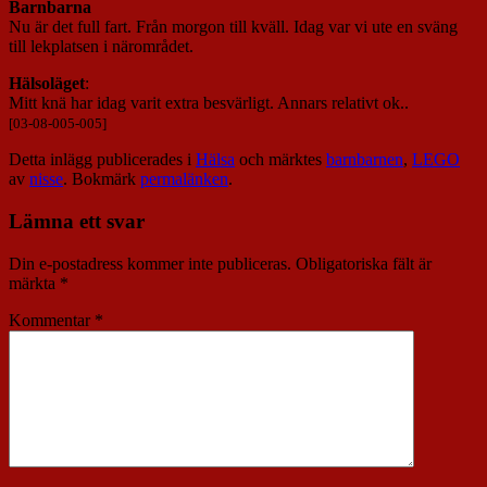
Barnbarna
Nu är det full fart. Från morgon till kväll. Idag var vi ute en sväng
till lekplatsen i närområdet.
Hälsoläget
:
Mitt knä har idag varit extra besvärligt. Annars relativt ok..
[03-08-005-005]
Detta inlägg publicerades i
Hälsa
och märktes
barnbarnen
,
LEGO
av
nisse
. Bokmärk
permalänken
.
Lämna ett svar
Din e-postadress kommer inte publiceras.
Obligatoriska fält är
märkta
*
Kommentar
*