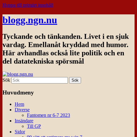
Hoppa till primärt innehåll
blogg.ngn.nu
Tyckande och tänkanden. Livet i en sjuk
vardag. Emellanåt kryddad med humor.
Här avhandlas också lite politik och en
del datatekniska spörsmål
Sök
Huvudmeny
Hem
Diverse
Fantomen nr 6-7 2023
Insändare
Till GP
Sidor