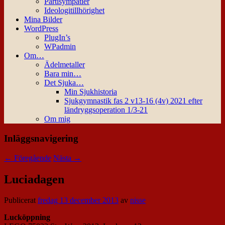
Partisympatier
Ideologitillhörighet
Mina Bilder
WordPress
PlugIn’s
WPadmin
Om…
Ädelmetaller
Bara min…
Det Sjuka…
Min Sjukhistoria
Sjukgymnastik fas 2 v13-16 (4v) 2021 efter
ländryggsoperation 1/3-21
Om mig
Inläggsnavigering
←
Föregående
Nästa
→
Luciadagen
Publicerat
fredag 13 december 2013
av
nisse
Lucköppning