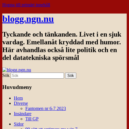
Hoppa till primärt innehåll
blogg.ngn.nu
Tyckande och tänkanden. Livet i en sjuk
vardag. Emellanåt kryddad med humor.
Här avhandlas också lite politik och en
del datatekniska spörsmål
Sök
Huvudmeny
Hem
Diverse
Fantomen nr 6-7 2023
Insändare
Till GP
Sidor