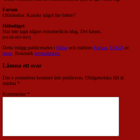
Farsan
Oförändrar. Kanske något lite bättre?
Hälsoläget
:
Har inte tagit någon extramedicin idag. Det känns.
[04-08-005-005]
Detta inlägg publicerades i
Hälsa
och märktes
Farsan
,
LEGO
av
nisse
. Bokmärk
permalänken
.
Lämna ett svar
Din e-postadress kommer inte publiceras.
Obligatoriska fält är
märkta
*
Kommentar
*