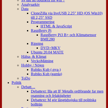
99 sätt att optimera ms win 7
Analysarkiv
Data
CloneZilla via liveUSB 2.25″ HD (OS Win10)
till 2,25″ SSD
Programmering
HTML & JavaScript
RaspBerry Pi
RaspBerry Pi3 B+ och Klimatsensor
BME280
Ripping
DVD>MKV
Ubuntu 20.04 MATE
Hälsa- & Klimat
VeckoMätning
Hobby / Nöjen
Rubiks Kub (-nya-)
Rubiks Kub (gamla)
ToDo
Politik
Debatt…
Debattext: Illa att IF Metalls ordförande far men
osanning och felaktigheter
Debattext: M gör långtidssjuka till politiska
bollträn