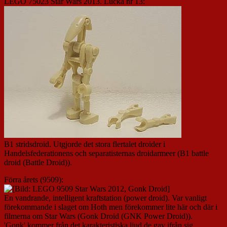
LEGO 75023 Star Wars 2013. Lucka nr 13:
B1 stridsdroid. Utgjorde det stora flertalet droider i
Handelsfederationens och separatisternas droidarmeer (B1 battle
droid (Battle Droid)).
Förra årets (9509):
En vandrande, intelligent kraftstation (power droid). Var vanligt
förekommande i slaget om Hoth men förekommer lite här och där i
filmerna om Star Wars (Gonk Droid (GNK Power Droid)).
'Gonk' kommer från det karakteristiska ljud de gav ifrån sig.