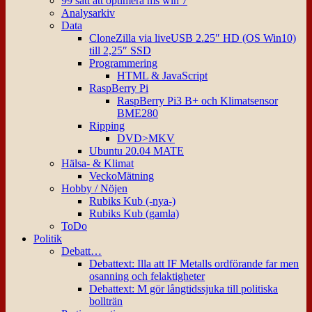
99 sätt att optimera ms win 7
Analysarkiv
Data
CloneZilla via liveUSB 2.25″ HD (OS Win10)
till 2,25″ SSD
Programmering
HTML & JavaScript
RaspBerry Pi
RaspBerry Pi3 B+ och Klimatsensor
BME280
Ripping
DVD>MKV
Ubuntu 20.04 MATE
Hälsa- & Klimat
VeckoMätning
Hobby / Nöjen
Rubiks Kub (-nya-)
Rubiks Kub (gamla)
ToDo
Politik
Debatt…
Debattext: Illa att IF Metalls ordförande far men
osanning och felaktigheter
Debattext: M gör långtidssjuka till politiska
bollträn