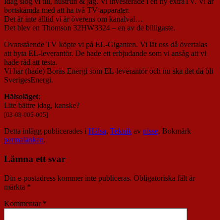
Idag slog vi till, hustrun & jag. Vi investerade i en ny extraTV. Vi är
bortskämda med att ha två TV-apparater.
Det är inte alltid vi är överens om kanalval…
Det blev en Thomson 32HW3324 – en av de billigaste.
Ovanstående TV köpte vi på EL-Giganten. Vi lät oss då övertalas
att byta EL-leverantör. De hade ett erbjudande som vi ansåg att vi
hade råd att testa.
Vi har (hade) Borås Energi som EL-leverantör och nu ska det då bli
SverigesEnergi.
Hälsoläget
:
Lite bättre idag, kanske?
[03-08-005-005]
Detta inlägg publicerades i
Hälsa
,
Teknik
av
nisse
. Bokmärk
permalänken
.
Lämna ett svar
Din e-postadress kommer inte publiceras.
Obligatoriska fält är
märkta
*
Kommentar
*