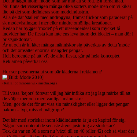
Det är något inom 'mode' som får mig att se rött. Bli förbannad.
Nu finns det visserligen många olika sorters mode men om vi kikar
lite på det som definieras som modeindustrin.
Alla de där 'stallen' med androgyna, främst flickor som paraderar på
sk modevisningar, i mer eller mindre omöjliga kreationer.
Redan här bygger 'modet' på ett utseendeideal som mycket få
indvider har. De flesta kan inte ens leva inom det idealet – man dör i
bristsjukdomar.
År ut och år in låter många människor sig påverkas av detta 'mode'
och det omsätter enorma mängder pengar.
Helt beroende på att 'vi', de allra flesta, går på hela konceptet.
Reklamen påverkar oss.
Hur ser personerna ut som bär kläderna i reklamen?
(Källa: commons.wikimedia.org)
Till vissa 'kejors' försvar vill jag här inflika att jag lagt märke till att
de väljer mer och mer 'vanliga' människor.
Men, gör de det för att visa sin mänsklighet eller ligger det pengar
bakom – typ, missad målgrupp?
Det här med storlekar inom klädindustrin är ju ett kapitel för sig.
Någon som noterat de senaste årens justering av storlekar?
Tex, du var en 38:a som nu 'växt' till en 40 (eller 42) och så visar det
sig 'plötsligt' att den där 38:an du provar passar utmärkt.