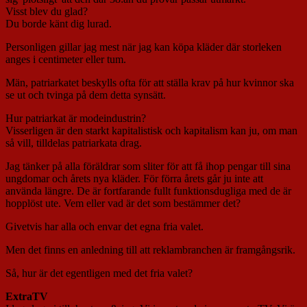
Visst blev du glad?
Du borde känt dig lurad.
Personligen gillar jag mest när jag kan köpa kläder där storleken
anges i centimeter eller tum.
Män, patriarkatet beskylls ofta för att ställa krav på hur kvinnor ska
se ut och tvinga på dem detta synsätt.
Hur patriarkat är modeindustrin?
Visserligen är den starkt kapitalistisk och kapitalism kan ju, om man
så vill, tilldelas patriarkata drag.
Jag tänker på alla föräldrar som sliter för att få ihop pengar till sina
ungdomar och årets nya kläder. För förra årets går ju inte att
använda längre. De är fortfarande fullt funktionsdugliga med de är
hopplöst ute. Vem eller vad är det som bestämmer det?
Givetvis har alla och envar det egna fria valet.
Men det finns en anledning till att reklambranchen är framgångsrik.
Så, hur är det egentligen med det fria valet?
ExtraTV