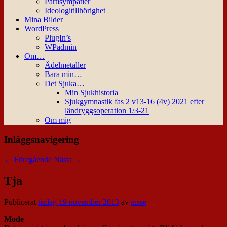
Partisympatier
Ideologitillhörighet
Mina Bilder
WordPress
PlugIn’s
WPadmin
Om…
Ädelmetaller
Bara min…
Det Sjuka…
Min Sjukhistoria
Sjukgymnastik fas 2 v13-16 (4v) 2021 efter
ländryggsoperation 1/3-21
Om mig
Inläggsnavigering
←
Föregående
Nästa
→
Tja
Publicerat
tisdag 19 november 2013
av
nisse
Mode