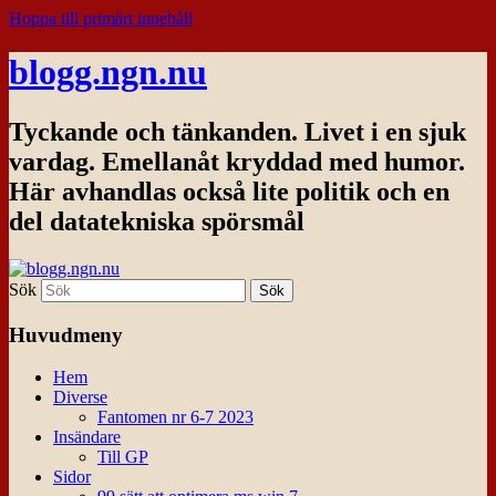
Hoppa till primärt innehåll
blogg.ngn.nu
Tyckande och tänkanden. Livet i en sjuk
vardag. Emellanåt kryddad med humor.
Här avhandlas också lite politik och en
del datatekniska spörsmål
Sök
Huvudmeny
Hem
Diverse
Fantomen nr 6-7 2023
Insändare
Till GP
Sidor