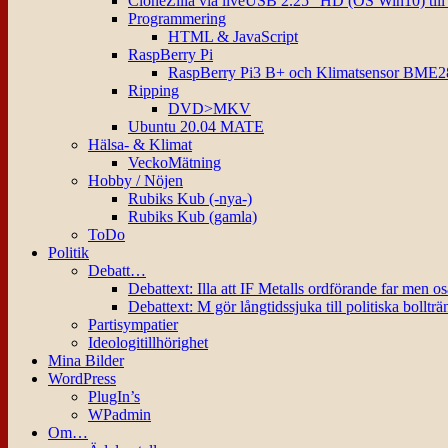
CloneZilla via liveUSB 2.25″ HD (OS Win10) til
Programmering
HTML & JavaScript
RaspBerry Pi
RaspBerry Pi3 B+ och Klimatsensor BME2
Ripping
DVD>MKV
Ubuntu 20.04 MATE
Hälsa- & Klimat
VeckoMätning
Hobby / Nöjen
Rubiks Kub (-nya-)
Rubiks Kub (gamla)
ToDo
Politik
Debatt…
Debattext: Illa att IF Metalls ordförande far men o
Debattext: M gör långtidssjuka till politiska bollträ
Partisympatier
Ideologitillhörighet
Mina Bilder
WordPress
PlugIn’s
WPadmin
Om…