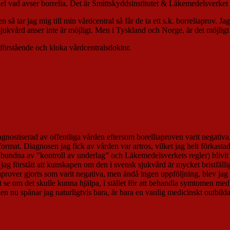
del vad avser borrelia. Det är Smittskyddsinstitutet & Läkemedelsverke
 så tar jag mig till min vårdcentral så får de ta ett s.k. borreliaprov. 
jukvård anser inte är möjligt. Men i Tyskland och Norge, är det möjligt
förstående och kloka vårdcentralsdoktor.
 diagnostiserad av offentliga vården eftersom borelliaproven varit negativ
ormat. Diagnosen jag fick av vården var artros, vilket jag helt förkastade
ndna av ”kontroll av underlag” och Läkemedelsverkets regler) blivit bra,
jag förstått att kunskapen om den i svensk sjukvård är mycket bristfälli
iaprover gjorts som varit negativa, men ändå ingen uppföljning, blev jag 
t se om det skulle kunna hjälpa, i stället för att behandla symtomen med s
 nu spånar jag naturligtvis bara, är bara en vanlig medicinskt outbil