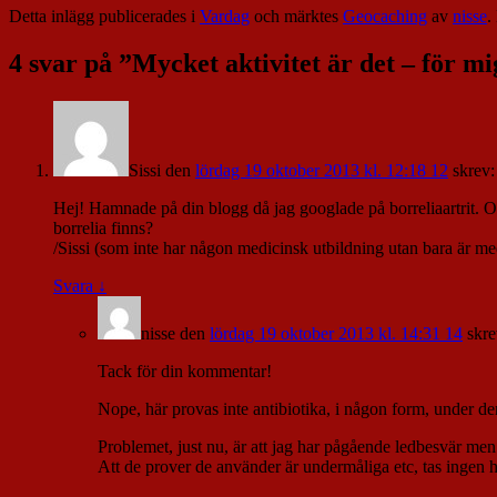
Detta inlägg publicerades i
Vardag
och märktes
Geocaching
av
nisse
.
4 svar på ”
Mycket aktivitet är det – för mi
Sissi
den
lördag 19 oktober 2013 kl. 12:18 12
skrev:
Hej! Hamnade på din blogg då jag googlade på borreliaartrit. O
borrelia finns?
/Sissi (som inte har någon medicinsk utbildning utan bara är me
Svara
↓
nisse
den
lördag 19 oktober 2013 kl. 14:31 14
skre
Tack för din kommentar!
Nope, här provas inte antibiotika, i någon form, under den
Problemet, just nu, är att jag har pågående ledbesvär men
Att de prover de använder är undermåliga etc, tas ingen hä