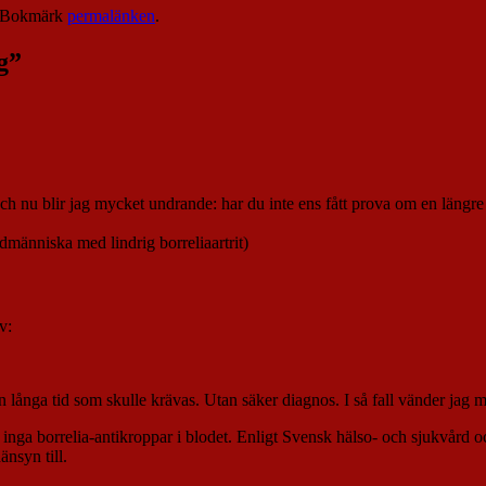
 Bokmärk
permalänken
.
g
”
ch nu blir jag mycket undrande: har du inte ens fått prova om en längre
dmänniska med lindrig borreliaartrit)
v:
 långa tid som skulle krävas. Utan säker diagnos. I så fall vänder jag m
 inga borrelia-antikroppar i blodet. Enligt Svensk hälso- och sjukvård o
nsyn till.