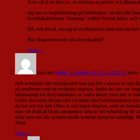
Som väl är så sker f.n. en översyn av prover och läkeme
Jag har en hudförändring på brösthuden, om den blir ilsken
borreliabakterierna ’blommar’ (vilket Svensk hälso- och s
Då, och om så, ska jag ta en diskussion med min mycket 
Hur diagnostiserades din borreliaartrit?
Svara
↓
Sissi
den
lördag 19 oktober 2013 kl. 23:42 23
skrev:
Helt kortfattat: min borreliaartrit som jag fick i somras är inte
på smalbenet varit ett erythema migrans, fastän det inte var ringf
sammanlagt två doxyfermkurer av andra läkare (som inte är bakbu
Under den korta tid jag varit i kontakt med borreliasjukdom har 
du har och har haft i flera år och ingen diagnos, samt att borrel
man väl ändå på blotta misstanken sätta in rätt behandling för at
delar som om alla symtom skulle kommit slumpvis samtidigt. Men
/Sissi
Svara
↓