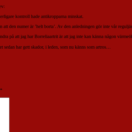
ev:
tterligare kontroll hade antikropparna minskat.
en att den numer är ’helt borta’. Av den anledningen gör inte vår regulj
 hundra på att jag har Borreliaartrit är att jag inte kan känna någon värm
lket sedan har gett skador, i leden, som nu känns som artros…
*