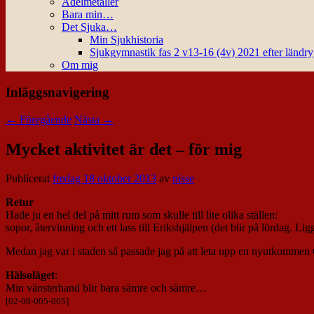
Ädelmetaller
Bara min…
Det Sjuka…
Min Sjukhistoria
Sjukgymnastik fas 2 v13-16 (4v) 2021 efter ländr
Om mig
Inläggsnavigering
←
Föregående
Nästa
→
Mycket aktivitet är det – för mig
Publicerat
fredag 18 oktober 2013
av
nisse
Retur
Hade ju en hel del på mitt rum som skulle till lite olika ställen:
sopor, återvinning och ett lass till Erikshjälpen (det blir på lördag. Lig
Medan jag var i staden så passade jag på att leta upp en nyutkomm
Hälsoläget
:
Min vänsterhand blir bara sämre och sämre…
[02-08-005-005]