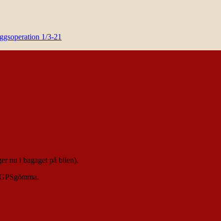
yggsoperation 1/3-21
ger nu i bagaget på bilen).
en GPSgömma.