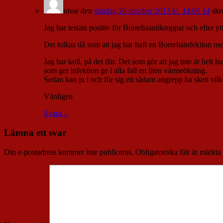
nisse
den
söndag 20 oktober 2013 kl. 14:06 14
skr
Jag har testats positiv för Borreliaantikroppar och efter y
Det tolkas då som att jag har haft en Borreliainfektion m
Jag har koll, på det där. Det som gör att jag inte är helt
som ger infektion ge i alla fall en liten värmeökning.
Sedan kan ju i och för sig ett sådant angrepp ha skett vi
Vänligen
Svara
↓
Lämna ett svar
Din e-postadress kommer inte publiceras.
Obligatoriska fält är märkta