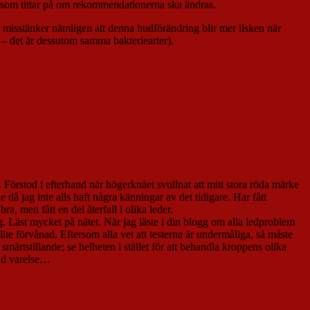
t som tittar på om rekommendationerna ska ändras.
Jag misstänker nämligen att denna hudförändring blir mer ilsken när
 – det är dessutom samma bakteriearter).
a. Förstod i efterhand när högerknäet svullnat att mitt stora röda märke
 då jag inte alls haft några känningar av det tidigare. Har fått
 men fått en del återfall i olika leder.
g. Läst mycket på nätet. När jag läste i din blogg om alla ledproblem
lite förvånad. Eftersom alla vet att testerna är undermåliga, så måste
märtstillande; se helheten i stället för att behandla kroppens olika
dad varelse…