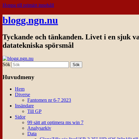
Hoppa till primärt innehåll
blogg.ngn.nu
Tyckande och tänkanden. Livet i en sjuk v
datatekniska spörsmål
Sök
Huvudmeny
Hem
Diverse
Fantomen nr 6-7 2023
Insändare
Till GP
Sidor
99 sätt att optimera ms win 7
Analysarkiv
Data