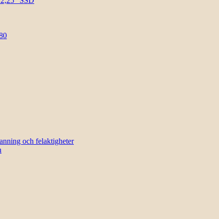
l 2,25″ SSD
80
sanning och felaktigheter
n