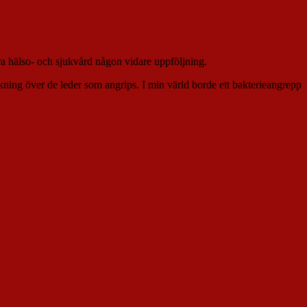
ära hälso- och sjukvård någon vidare uppföljning.
eökning över de leder som angrips. I min värld borde ett bakterieangrepp