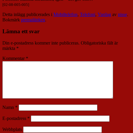
[02-08-005-005]
Detta inlägg publicerades i
Mobiltelefon
,
Telefoni
,
Vardag
av
nisse
.
Bokmärk
permalänken
.
Lämna ett svar
Din e-postadress kommer inte publiceras.
Obligatoriska fält är
märkta
*
Kommentar
*
Namn
*
E-postadress
*
Webbplats