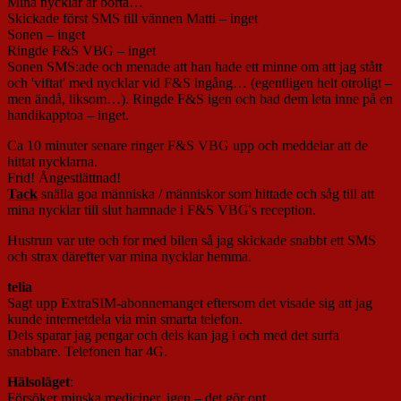
Mina nycklar är borta…
Skickade först SMS till vännen Matti – inget
Sonen – inget
Ringde F&S VBG – inget
Sonen SMS:ade och menade att han hade ett minne om att jag stått
och 'viftat' med nycklar vid F&S ingång… (egentligen helt otroligt –
men ändå, liksom…). Ringde F&S igen och bad dem leta inne på en
handikapptoa – inget.
Ca 10 minuter senare ringer F&S VBG upp och meddelar att de
hittat nycklarna.
Frid! Ångestlättnad!
Tack
snälla goa människa / människor som hittade och såg till att
mina nycklar till slut hamnade i F&S VBG's reception.
Hustrun var ute och for med bilen så jag skickade snabbt ett SMS
och strax därefter var mina nycklar hemma.
telia
Sagt upp ExtraSIM-abonnemanget eftersom det visade sig att jag
kunde internetdela via min smarta telefon.
Dels sparar jag pengar och dels kan jag i och med det surfa
snabbare. Telefonen har 4G.
Hälsoläget
:
Försöker minska mediciner, igen – det gör ont…