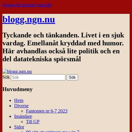
Hoppa till primärt innehåll
blogg.ngn.nu
Tyckande och tänkanden. Livet i en sjuk
vardag. Emellanåt kryddad med humor.
Här avhandlas också lite politik och en
del datatekniska spörsmål
Sök
Huvudmeny
Hem
Diverse
Fantomen nr 6-7 2023
Insändare
Till GP
Sidor