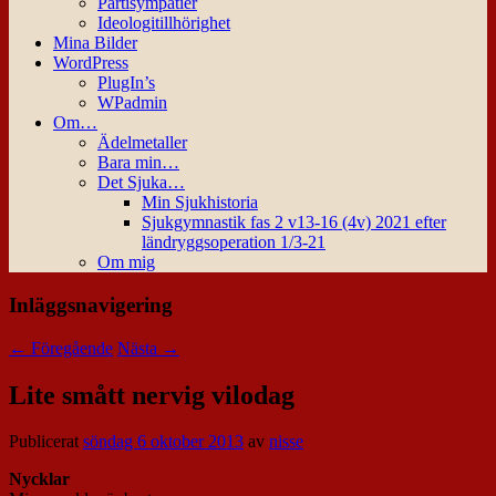
Partisympatier
Ideologitillhörighet
Mina Bilder
WordPress
PlugIn’s
WPadmin
Om…
Ädelmetaller
Bara min…
Det Sjuka…
Min Sjukhistoria
Sjukgymnastik fas 2 v13-16 (4v) 2021 efter
ländryggsoperation 1/3-21
Om mig
Inläggsnavigering
←
Föregående
Nästa
→
Lite smått nervig vilodag
Publicerat
söndag 6 oktober 2013
av
nisse
Nycklar