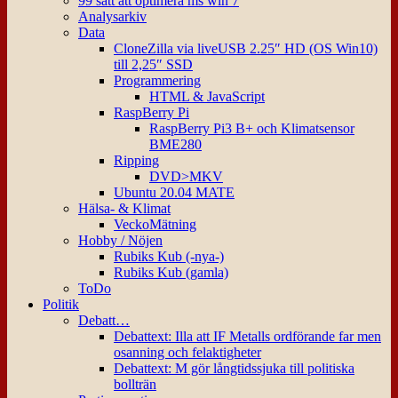
99 sätt att optimera ms win 7
Analysarkiv
Data
CloneZilla via liveUSB 2.25″ HD (OS Win10)
till 2,25″ SSD
Programmering
HTML & JavaScript
RaspBerry Pi
RaspBerry Pi3 B+ och Klimatsensor
BME280
Ripping
DVD>MKV
Ubuntu 20.04 MATE
Hälsa- & Klimat
VeckoMätning
Hobby / Nöjen
Rubiks Kub (-nya-)
Rubiks Kub (gamla)
ToDo
Politik
Debatt…
Debattext: Illa att IF Metalls ordförande far men
osanning och felaktigheter
Debattext: M gör långtidssjuka till politiska
bollträn