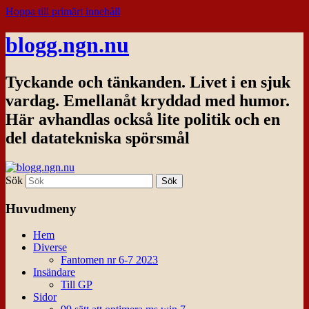
Hoppa till primärt innehåll
blogg.ngn.nu
Tyckande och tänkanden. Livet i en sjuk
vardag. Emellanåt kryddad med humor.
Här avhandlas också lite politik och en
del datatekniska spörsmål
Sök
Huvudmeny
Hem
Diverse
Fantomen nr 6-7 2023
Insändare
Till GP
Sidor