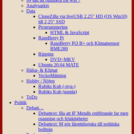
99 sätt att optimera ms win 7
Analysarkiv
Data
CloneZilla via liveUSB 2.25″ HD (OS Win10)
till 2,25″ SSD
Programmering
HTML & JavaScript
RaspBerry Pi
RaspBerry Pi3 B+ och Klimatsensor
BME280
Ripping
DVD>MKV
Ubuntu 20.04 MATE
Hälsa- & Klimat
VeckoMätning
Hobby / Nöjen
Rubiks Kub (-nya-)
Rubiks Kub (gamla)
ToDo
Politik
Debatt…
Debattext: Illa att IF Metalls ordförande far men
osanning och felaktigheter
Debattext: M gör långtidssjuka till politiska
bollträn