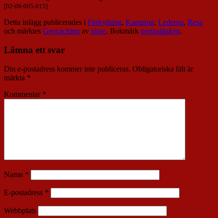
[02-08-005-015]
Detta inlägg publicerades i
Förkylning
,
Kamping
,
Lederna
,
Resa
och märktes
Geocaching
av
nisse
. Bokmärk
permalänken
.
Lämna ett svar
Din e-postadress kommer inte publiceras.
Obligatoriska fält är
märkta
*
Kommentar
*
Namn
*
E-postadress
*
Webbplats