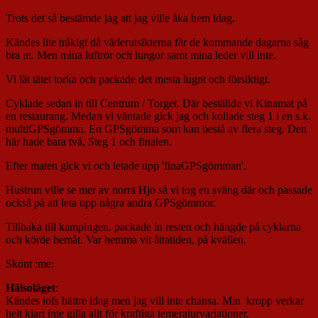
Trots det så bestämde jag att jag ville åka hem idag.
Kändes lite tråkigt då väderutsikterna får de kommande dagarna såg
bra ut. Men mina luftrör och lungor samt mina leder vill inte.
Vi lät tätet torka och packade det mesta lugnt och försiktigt.
Cyklade sedan in till Centrum / Torget. Där beställde vi Kinamat på
en restaurang. Medan vi väntade gick jag och kollade steg 1 i en s.k.
multiGPSgömma. En GPSgömma som kan bestå av flera steg. Den
här hade bara två, Steg 1 och finalen.
Efter maten gick vi och letade upp 'finaGPSgömman'.
Hustrun ville se mer av norra Hjo så vi tog en sväng där och passade
också på att leta upp några andra GPSgömmor.
Tillbaka till kampingen. packade in resten och hängde på cyklarna
och körde hemåt. Var hemma vit åttatiden, på kvällen.
Skönt :me:
Hälsoläget
:
Kändes iofs bättre idag men jag vill inte chansa. Min kropp verkar
helt klart inte gilla allt för kraftiga temeraturvariationer.