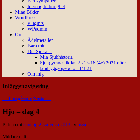
Partisympatier
Ideologitillhörighet
Mina Bilder
WordPress
PlugIn’s
WPadmin
Om…
Ädelmetaller
Bara min…
Det Sjuka…
Min Sjukhistoria
Sjukgymnastik fas 2 v13-16 (4v) 2021 efter
ländryggsoperation 1/3-21
Om mig
Inläggsnavigering
←
Föregående
Nästa
→
Hjo – dag 4
Publicerat
söndag 25 augusti 2013
av
nisse
Mildare natt.