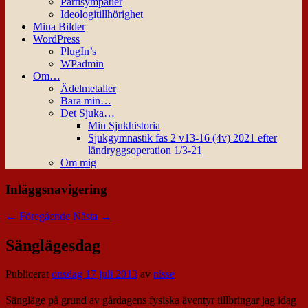
Partisympatier
Ideologitillhörighet
Mina Bilder
WordPress
PlugIn’s
WPadmin
Om…
Ädelmetaller
Bara min…
Det Sjuka…
Min Sjukhistoria
Sjukgymnastik fas 2 v13-16 (4v) 2021 efter
ländryggsoperation 1/3-21
Om mig
Inläggsnavigering
←
Föregående
Nästa
→
Sänglägesdag
Publicerat
onsdag 17 juli 2013
av
nisse
Sängläge på grund av gårdagens fysiska äventyr tillbringar jag idag