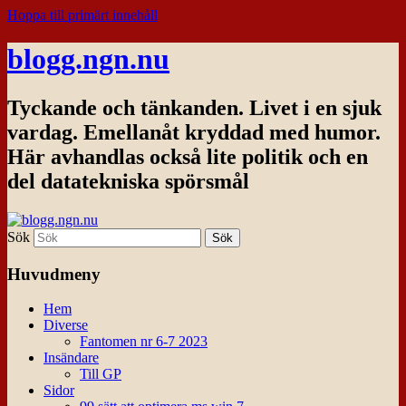
Hoppa till primärt innehåll
blogg.ngn.nu
Tyckande och tänkanden. Livet i en sjuk
vardag. Emellanåt kryddad med humor.
Här avhandlas också lite politik och en
del datatekniska spörsmål
Sök
Huvudmeny
Hem
Diverse
Fantomen nr 6-7 2023
Insändare
Till GP
Sidor