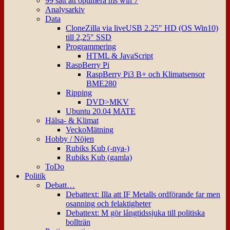
99 sätt att optimera ms win 7
Analysarkiv
Data
CloneZilla via liveUSB 2.25″ HD (OS Win10)
till 2,25″ SSD
Programmering
HTML & JavaScript
RaspBerry Pi
RaspBerry Pi3 B+ och Klimatsensor
BME280
Ripping
DVD>MKV
Ubuntu 20.04 MATE
Hälsa- & Klimat
VeckoMätning
Hobby / Nöjen
Rubiks Kub (-nya-)
Rubiks Kub (gamla)
ToDo
Politik
Debatt…
Debattext: Illa att IF Metalls ordförande far men
osanning och felaktigheter
Debattext: M gör långtidssjuka till politiska
bollträn