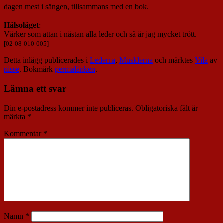
dagen mest i sängen, tillsammans med en bok.
Hälsoläget
:
Värker som attan i nästan alla leder och så är jag mycket trött.
[02-08-010-005]
Detta inlägg publicerades i
Lederna
,
Musklerna
och märktes
Vila
av
nisse
. Bokmärk
permalänken
.
Lämna ett svar
Din e-postadress kommer inte publiceras.
Obligatoriska fält är
märkta
*
Kommentar
*
Namn
*