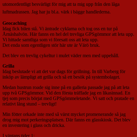
utomordentligt besvärligt för mig att ta mig upp från den låga
luftmadrassen. Jag har ju bl.a. värk i bägge handlederna.
Geocaching
Idag fick bilen stå. Vi äntrade cyklarna och tog oss en tur på
Årnäshalvön. Här fanns en hel del trevliga GPSgömmor att leta upp.
Vi hittade samtliga som vi föresatt oss att leta upp.
Det enda som egentligen stör här ute är Värö bruk.
Det blev en trevlig cykeltur i mulet väder men med uppehåll.
Grilla
Idag beslutade vi att det var dags för grillning. In till Varberg för
inköp av lämpligt att grilla och så ett besök på systembolaget.
Medan hustrun roade sig inne på en galleria passade jag på att leta
upp två GPSgömmor. Vid den första träffade jag en likasinnad. En
tjej som precis börjat med GPSgömmeletande. Vi satt och pratade en
relativt lång stund – trevligt!
Min fötter orkade inte med så värst mycket promenerande så jag
drog mig mot perkeringsplatsen. Där fanns en glasskiosk. Det blev
en investering i glass och dricka.
I väntans tider 1: