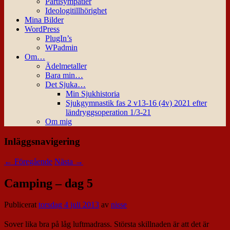
Partisympatier
Ideologitillhörighet
Mina Bilder
WordPress
PlugIn’s
WPadmin
Om…
Ädelmetaller
Bara min…
Det Sjuka…
Min Sjukhistoria
Sjukgymnastik fas 2 v13-16 (4v) 2021 efter
ländryggsoperation 1/3-21
Om mig
Inläggsnavigering
←
Föregående
Nästa
→
Camping – dag 5
Publicerat
torsdag 4 juli 2013
av
nisse
Sover lika bra på låg luftmadrass. Största skillnaden är att det är