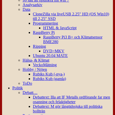
99 sätt att optimera ms win 7
Analysarkiv
Data
CloneZilla via liveUSB 2.25″ HD (OS Win10)
till 2,25″ SSD
Programmering
HTML & JavaScript
RaspBerry Pi
RaspBerry Pi3 B+ och Klimatsensor
BME280
Ripping
DVD>MKV
Ubuntu 20.04 MATE
Hälsa- & Klimat
VeckoMätning
Hobby / Nöjen
Rubiks Kub (-nya-)
Rubiks Kub (gamla)
ToDo
Politik
Debatt…
Debattext: Illa att IF Metalls ordförande far men
osanning och felaktigheter
Debattext: M gör långtidssjuka till politiska
bollträn