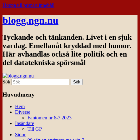
Hoppa till primärt innehåll
blogg.ngn.nu
Tyckande och tänkanden. Livet i en sjuk
vardag. Emellanåt kryddad med humor.
Här avhandlas också lite politik och en
del datatekniska spörsmål
Sök
Huvudmeny
Hem
Diverse
Fantomen nr 6-7 2023
Insändare
Till GP
Sidor