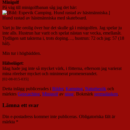
Minigolf
På väg till minigolfbanan såg jag det här:
Hund rastad av hästmänniska med skateboard.
Vart ju lite orolig över hur det skulle gå i minigolfen. Jag spelar ju
inte alls. Hustrun har varit och spelat nästan var vecka, emellanåt.
Tydligen satt takterna i, trots doping…, hustrun: 72 och jag: 57 (18
hål).
Min tur i högbädden.
Hälsoläget
:
Idag hade jag inte så mycket värk, i fötterna, eftersom jag varierat
mina rörelser mycket och minimerat promenerandet.
[02-08-015-035]
Detta inlägg publicerades i
Bilder
,
Kamping
,
Naturbesök
och
märktes
Geocaching
,
Minigolf
av
nisse
. Bokmärk
permalänken
.
Lämna ett svar
Din e-postadress kommer inte publiceras.
Obligatoriska fält är
märkta
*