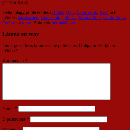
[02-08-015-010]
Detta inlägg publicerades i
Bilder
,
Djur
,
Naturbesök
,
Resa
och
märktes
barnbarnen
,
Geocaching
,
Hästar
,
Kopparödla
,
vandrarhem
,
Örebro
av
nisse
. Bokmärk
permalänken
.
Lämna ett svar
Din e-postadress kommer inte publiceras.
Obligatoriska fält är
märkta
*
Kommentar
*
Namn
*
E-postadress
*
Webbplats