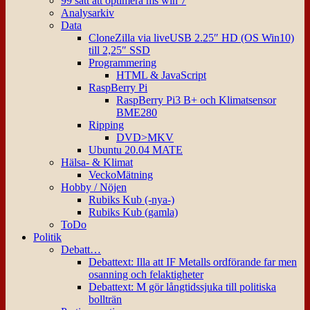
99 sätt att optimera ms win 7
Analysarkiv
Data
CloneZilla via liveUSB 2.25″ HD (OS Win10)
till 2,25″ SSD
Programmering
HTML & JavaScript
RaspBerry Pi
RaspBerry Pi3 B+ och Klimatsensor
BME280
Ripping
DVD>MKV
Ubuntu 20.04 MATE
Hälsa- & Klimat
VeckoMätning
Hobby / Nöjen
Rubiks Kub (-nya-)
Rubiks Kub (gamla)
ToDo
Politik
Debatt…
Debattext: Illa att IF Metalls ordförande far men
osanning och felaktigheter
Debattext: M gör långtidssjuka till politiska
bollträn