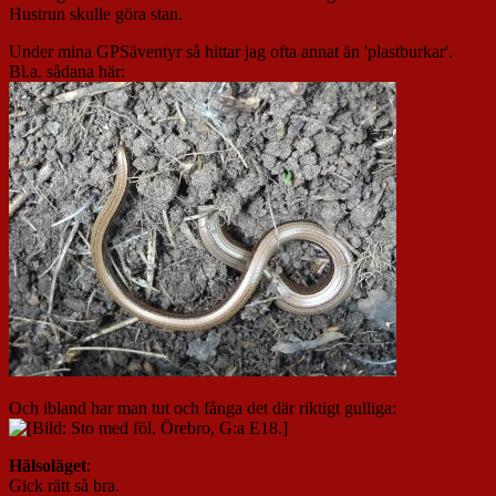
Hustrun skulle göra stan.
Under mina GPSäventyr så hittar jag ofta annat än 'plastburkar'.
Bl.a. sådana här:
Och ibland har man tut och fånga det där riktigt gulliga:
Hälsoläget
:
Gick rätt så bra.