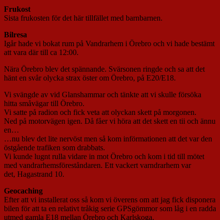
Frukost
Sista frukosten för det här tillfället med barnbarnen.
Bilresa
Igår hade vi bokat rum på Vandrarhem i Örebro och vi hade bestämt
att vara där till ca 12:00.
Nära Örebro blev det spännande. Svärsonen ringde och sa att det
hänt en svår olycka strax öster om Örebro, på E20/E18.
Vi svängde av vid Glanshammar och tänkte att vi skulle försöka
hitta småvägar till Örebro.
Vi satte på radion och fick veta att olyckan skett på morgonen.
Ned på motorvägen igen. Då fåer vi höra att det skett en tii och ännu
en…
…nu blev det lite nervöst men så kom införmationen att det var den
östgående trafiken som drabbats.
Vi kunde lugnt rulla vidare in mot Örebro och kom i tid till mötet
med vandrarhemsföreståndaren. Ett vackert varndrarhem var
det, Hagastrand 10.
Geocaching
Efter att vi installerat oss så kom vi överens om att jag fick disponera
bilen för att ta en relativt tråkig serie GPSgömmor som låg i en radda
utmed gamla E18 mellan Örebro och Karlskoga.