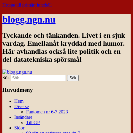
Hoppa till primärt innehåll
blogg.ngn.nu
Tyckande och tänkanden. Livet i en sjuk
vardag. Emellanåt kryddad med humor.
Här avhandlas också lite politik och en
del datatekniska spörsmål
Sök
Huvudmeny
Hem
Diverse
Fantomen nr 6-7 2023
Insändare
Till GP
Sidor