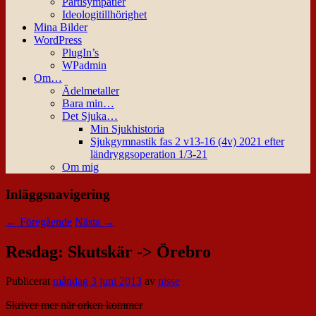
Partisympatier
Ideologitillhörighet
Mina Bilder
WordPress
PlugIn’s
WPadmin
Om…
Ädelmetaller
Bara min…
Det Sjuka…
Min Sjukhistoria
Sjukgymnastik fas 2 v13-16 (4v) 2021 efter
ländryggsoperation 1/3-21
Om mig
Inläggsnavigering
←
Föregående
Nästa
→
Resdag: Skutskär -> Örebro
Publicerat
måndag 3 juni 2013
av
nisse
Skriver mer när orken kommer