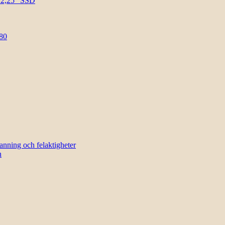
l 2,25″ SSD
80
sanning och felaktigheter
n