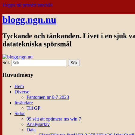
Hoppa till primärt innehåll
blogg.ngn.nu
Tyckande och tänkanden. Livet i en sjuk v
datatekniska spörsmål
Sök
Huvudmeny
Hem
Diverse
Fantomen nr 6-7 2023
Insändare
Till GP
Sidor
99 sätt att optimera ms win 7
Analysarkiv
Data