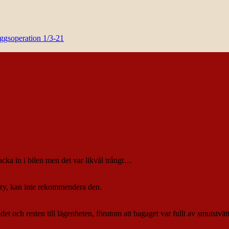
yggsoperation 1/3-21
acka in i bilen men det var likväl trångt…
rry, kan inte rekommendera den.
rådet och resten till lägenheten, förutom att bagaget var fullt av smutstvä