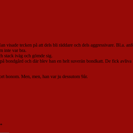
n visade tecken på att dels bli räddare och dels aggressivare. Bl.a. an
m inte var bra.
ch stack iväg och gömde sig.
 på bondgård och där blev han en helt suverän bondkatt. De fick avliva 
bort honom. Men, men, han var ju dessutom 9år.
*