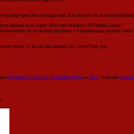
idag (igen) för aatt vägra start så nu fick det bli en totalåterställnin
 större bärbara Acer Aspire 5610 med Windows XP Media Center.
en Windowsdator för att smidigt uppdatera GPSgömmornas position i min
ws starter 7), tar sin lilla rundliga tid – en hel dag, typ.
ktes
Bredband
,
ComHem
,
Mobilt Bredband
av
nisse
. Bokmärk
permal
*