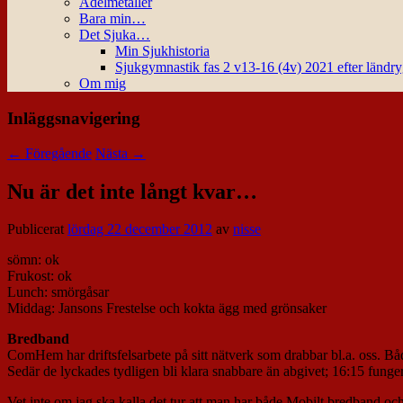
Ädelmetaller
Bara min…
Det Sjuka…
Min Sjukhistoria
Sjukgymnastik fas 2 v13-16 (4v) 2021 efter ländr
Om mig
Inläggsnavigering
←
Föregående
Nästa
→
Nu är det inte långt kvar…
Publicerat
lördag 22 december 2012
av
nisse
sömn: ok
Frukost: ok
Lunch: smörgåsar
Middag: Jansons Frestelse och kokta ägg med grönsaker
Bredband
ComHem har driftsfelsarbete på sitt nätverk som drabbar bl.a. oss. Båd
Sedär de lyckades tydligen bli klara snabbare än abgivet; 16:15 funge
Vet inte om jag ska kalla det tur att man har både Mobilt bredband oc