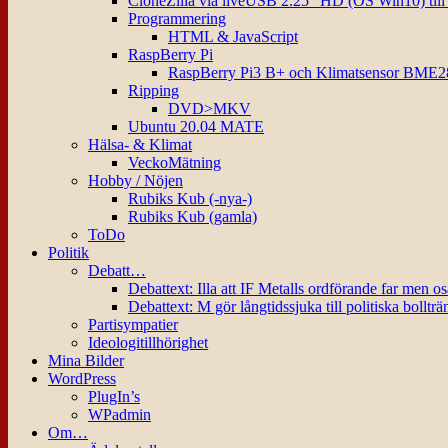
CloneZilla via liveUSB 2.25″ HD (OS Win10) til
Programmering
HTML & JavaScript
RaspBerry Pi
RaspBerry Pi3 B+ och Klimatsensor BME2
Ripping
DVD>MKV
Ubuntu 20.04 MATE
Hälsa- & Klimat
VeckoMätning
Hobby / Nöjen
Rubiks Kub (-nya-)
Rubiks Kub (gamla)
ToDo
Politik
Debatt…
Debattext: Illa att IF Metalls ordförande far men o
Debattext: M gör långtidssjuka till politiska bollträ
Partisympatier
Ideologitillhörighet
Mina Bilder
WordPress
PlugIn’s
WPadmin
Om…