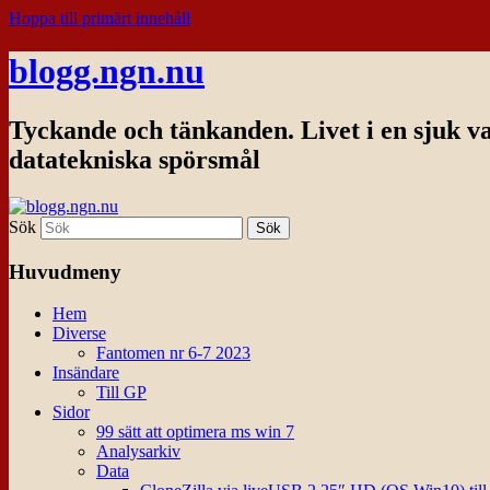
Hoppa till primärt innehåll
blogg.ngn.nu
Tyckande och tänkanden. Livet i en sjuk v
datatekniska spörsmål
Sök
Huvudmeny
Hem
Diverse
Fantomen nr 6-7 2023
Insändare
Till GP
Sidor
99 sätt att optimera ms win 7
Analysarkiv
Data