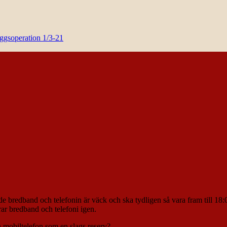
yggsoperation 1/3-21
e bredband och telefonin är väck och ska tydligen så vara fram till 18:
rar bredband och telefoni igen.
h mobiltelefon som en slags reserv?