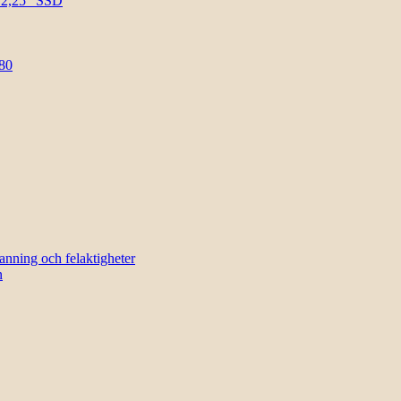
l 2,25″ SSD
80
sanning och felaktigheter
n