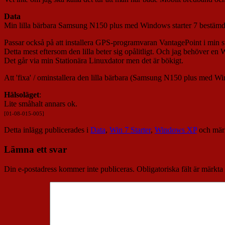
Data
Min lilla bärbara Samsung N150 plus med Windows starter 7 bestämde sig 
Passar också på att installera GPS-programvaran VantagePoint i min
Detta mest eftersom den lilla beter sig opålitligt. Och jag behöver 
Det går via min Stationära Linuxdator men det är bökigt.
Att 'fixa' / ominstallera den lilla bärbara (Samsung N150 plus med Windo
Hälsoläget
:
Lite småhalt annars ok.
[01-08-015-005]
Detta inlägg publicerades i
Data
,
Win 7 Starter
,
Windows XP
och mär
Lämna ett svar
Din e-postadress kommer inte publiceras.
Obligatoriska fält är märkta