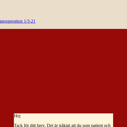
yggsoperation 1/3-21
Hej
Tack för ditt brev. Det är tråkigt att du som patient och