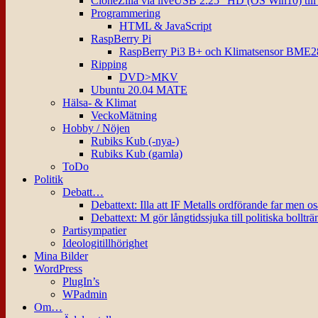
CloneZilla via liveUSB 2.25″ HD (OS Win10) til
Programmering
HTML & JavaScript
RaspBerry Pi
RaspBerry Pi3 B+ och Klimatsensor BME2
Ripping
DVD>MKV
Ubuntu 20.04 MATE
Hälsa- & Klimat
VeckoMätning
Hobby / Nöjen
Rubiks Kub (-nya-)
Rubiks Kub (gamla)
ToDo
Politik
Debatt…
Debattext: Illa att IF Metalls ordförande far men o
Debattext: M gör långtidssjuka till politiska bollträ
Partisympatier
Ideologitillhörighet
Mina Bilder
WordPress
PlugIn’s
WPadmin
Om…