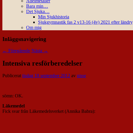
Ädelmetaller
Bara min…
Det Sjuka…
Min Sjukhistoria
Sjukgymnastik fas 2 v13-16 (4v) 2021 efter ländr
Om mig
Inläggsnavigering
←
Föregående
Nästa
→
Intensiva resförberedelser
Publicerat
tisdag 18 september 2012
av
nisse
sömn: OK.
Läkemedel
Fick svar från Läkemedelsverket (Annika Babra):