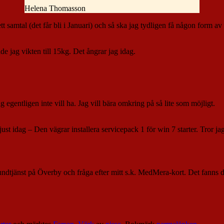
Helena Thomasson
t samtal (det får bli i Januari) och så ska jag tydligen få någon form a
e jag vikten till 15kg. Det ångrar jag idag.
g egentligen inte vill ha. Jag vill bära omkring på så lite som möjligt.
st idag – Den vägrar installera servicepack 1 för win 7 starter. Tror jag
 kundtjänst på Överby och fråga efter mitt s.k. MedMera-kort. Det fann