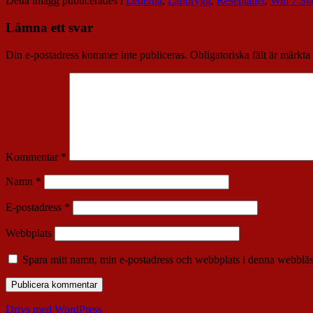
Detta inlägg publicerades i
Lederna
,
Ländrygg
,
Reseplaner
,
Win 7 Sta
Lämna ett svar
Din e-postadress kommer inte publiceras.
Obligatoriska fält är märkta
Kommentar
*
Namn
*
E-postadress
*
Webbplats
Spara mitt namn, min e-postadress och webbplats i denna webbläsa
Drivs med WordPress