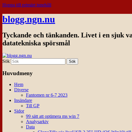
Hoppa till primärt innehåll
blogg.ngn.nu
Tyckande och tänkanden. Livet i en sjuk v
datatekniska spörsmål
Sök
Huvudmeny
Hem
Diverse
Fantomen nr 6-7 2023
Insändare
Till GP
Sidor
99 sätt att optimera ms win 7
Analysarkiv
Data