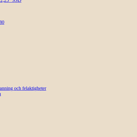
l 2,25″ SSD
80
sanning och felaktigheter
n