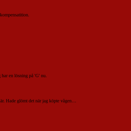
v kompensatition.
 har en lösning på 'G' nu.
s där. Hade glömt det när jag köpte vågen…