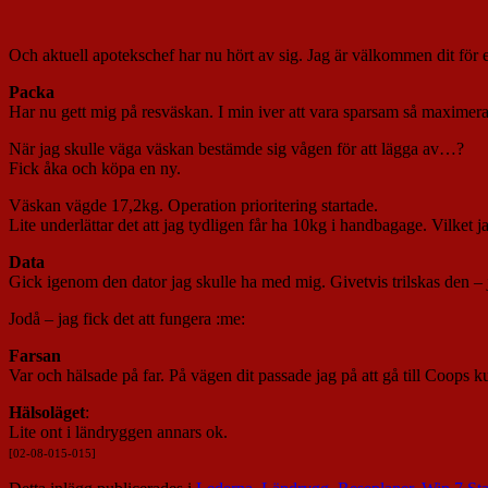
Och aktuell apotekschef har nu hört av sig. Jag är välkommen dit för et
Packa
Har nu gett mig på resväskan. I min iver att vara sparsam så maximerad
När jag skulle väga väskan bestämde sig vågen för att lägga av…?
Fick åka och köpa en ny.
Väskan vägde 17,2kg. Operation prioritering startade.
Lite underlättar det att jag tydligen får ha 10kg i handbagage. Vilket ja
Data
Gick igenom den dator jag skulle ha med mig. Givetvis trilskas den – ju
Jodå – jag fick det att fungera :me:
Farsan
Var och hälsade på far. På vägen dit passade jag på att gå till Coops
Hälsoläget
:
Lite ont i ländryggen annars ok.
[02-08-015-015]