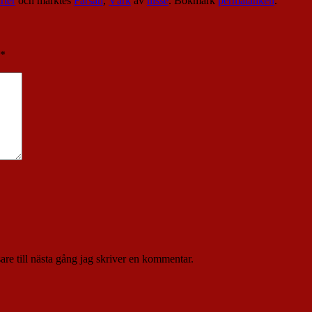
rter
och märktes
Farsan
,
Värk
av
nisse
. Bokmärk
permalänken
.
*
re till nästa gång jag skriver en kommentar.