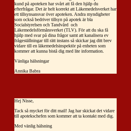
kund på apoteken har svårt att få den hjälp du
efterfrågar. Det är helt korrekt att Läkemedelsverket har
ett tillsynsansvar över apoteken. Andra myndigheter
som också bedriver tillsyn på apotek är bla
Socialstyrelsen och Tandvård och
Läkemedelsförmånsverket (TLV). För att du ska få
hjälp med svar på dina frågor samt att kanalisera ev
frågeställningar till rätt instans så skickar jag ditt brev
vidare till en läkemedelsinspektör på enheten som
kommer att kunna bistå dig med lite information.
Vänliga hälsningar
Annika Babra
Hej Nisse,
Tack så mycket för ditt mail! Jag har skickat det vidare
till apotekschefen som kommer att ta kontakt med dig.
Med vänlig hälsning