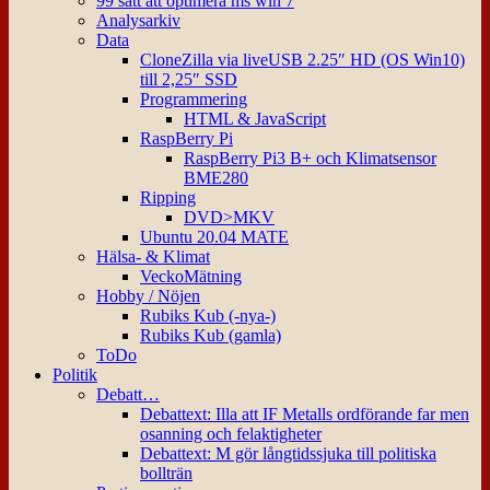
99 sätt att optimera ms win 7
Analysarkiv
Data
CloneZilla via liveUSB 2.25″ HD (OS Win10)
till 2,25″ SSD
Programmering
HTML & JavaScript
RaspBerry Pi
RaspBerry Pi3 B+ och Klimatsensor
BME280
Ripping
DVD>MKV
Ubuntu 20.04 MATE
Hälsa- & Klimat
VeckoMätning
Hobby / Nöjen
Rubiks Kub (-nya-)
Rubiks Kub (gamla)
ToDo
Politik
Debatt…
Debattext: Illa att IF Metalls ordförande far men
osanning och felaktigheter
Debattext: M gör långtidssjuka till politiska
bollträn