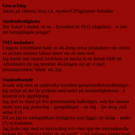
Geocaching
Jakten på vinterns lösta s.k. mysteryGPSgömmor fortsätter.
Studentfestligheter
Det 'kokar' i staden -m en – fyrverkeri kl 19:11 (dagsljus) – är inte
det bortsprängda pengar?
SMS-insändare
I dagens Aftonbladet hade en 46-åring orerat (insändare) om vikten
av att män tömmer blåsan bättre om de sitter ned.
Jag kunde inte motstå frestelsen att skicka in ett debatt-SMS till
Aftonbladet där jag bemöter 46-åringen om att vi med
prostataproblem 'måste' stå, typ.
Studentboende
Roade mig med att undersöka boendets gemensamhetsinrättningar –
jag tycker att det får godkänt med tanke på omständigheterna – 0
kontroll och uppföljning.
Jag stod en stund på den gemensamma balkongen, som har samma
utsikt som jag; parkering – garagelängor – en väg – lite skog -och
sedan E18.
Då ser jag en näringsidkare (troligtvis) som lägger sitt skräp – under
(?) en kontainer.
Jag ljuder upp med en busvissling och visar upp det internationella
tecknet för: "Vad-f-n håller du på med?" = två utslagna händer (vad