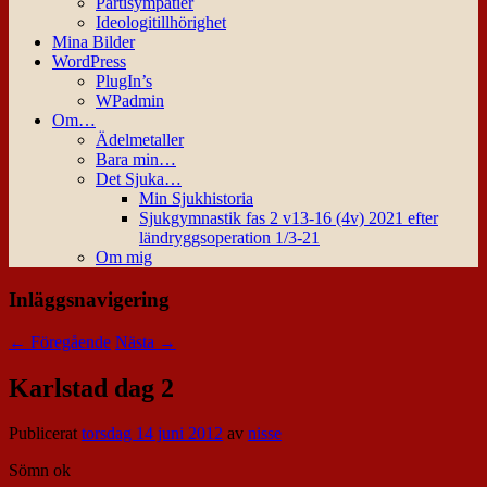
Partisympatier
Ideologitillhörighet
Mina Bilder
WordPress
PlugIn’s
WPadmin
Om…
Ädelmetaller
Bara min…
Det Sjuka…
Min Sjukhistoria
Sjukgymnastik fas 2 v13-16 (4v) 2021 efter
ländryggsoperation 1/3-21
Om mig
Inläggsnavigering
←
Föregående
Nästa
→
Karlstad dag 2
Publicerat
torsdag 14 juni 2012
av
nisse
Sömn ok