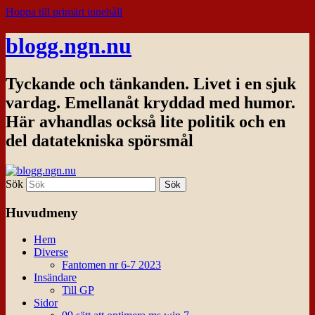
Hoppa till primärt innehåll
blogg.ngn.nu
Tyckande och tänkanden. Livet i en sjuk
vardag. Emellanåt kryddad med humor.
Här avhandlas också lite politik och en
del datatekniska spörsmål
Sök
Huvudmeny
Hem
Diverse
Fantomen nr 6-7 2023
Insändare
Till GP
Sidor