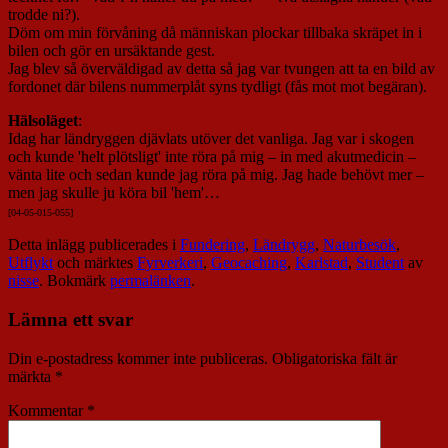
trodde ni?).
Döm om min förvåning då människan plockar tillbaka skräpet in i
bilen och gör en ursäktande gest.
Jag blev så överväldigad av detta så jag var tvungen att ta en bild av
fordonet där bilens nummerplåt syns tydligt (fås mot mot begäran).
Hälsoläget
:
Idag har ländryggen djävlats utöver det vanliga. Jag var i skogen
och kunde 'helt plötsligt' inte röra på mig – in med akutmedicin –
vänta lite och sedan kunde jag röra på mig. Jag hade behövt mer –
men jag skulle ju köra bil 'hem'…
[04-05-015-055
]
Detta inlägg publicerades i
Fundering
,
Ländrygg
,
Naturbesök
,
Utflykt
och märktes
Fyrverkeri
,
Geocaching
,
Karlstad
,
Student
av
nisse
. Bokmärk
permalänken
.
Lämna ett svar
Din e-postadress kommer inte publiceras.
Obligatoriska fält är
märkta
*
Kommentar
*