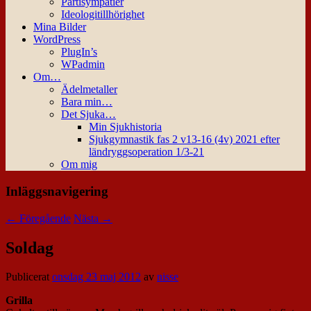
Partisympatier
Ideologitillhörighet
Mina Bilder
WordPress
PlugIn’s
WPadmin
Om…
Ädelmetaller
Bara min…
Det Sjuka…
Min Sjukhistoria
Sjukgymnastik fas 2 v13-16 (4v) 2021 efter
ländryggsoperation 1/3-21
Om mig
Inläggsnavigering
←
Föregående
Nästa
→
Soldag
Publicerat
onsdag 23 maj 2012
av
nisse
Grilla