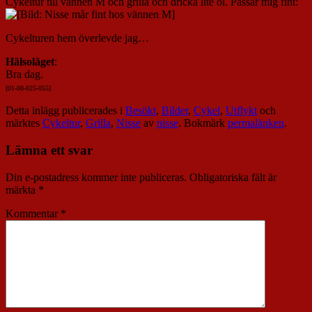
Cykeltur till vännen M och grilla och dricka lite öl. Passar mig fint:
Cykelturen hem överlevde jag…
Hälsoläget
:
Bra dag.
[01-08-025-055
]
Detta inlägg publicerades i
Besökt
,
Bilder
,
Cykel
,
Utflykt
och
märktes
Cykeltur
,
Grilla
,
Nisse
av
nisse
. Bokmärk
permalänken
.
Lämna ett svar
Din e-postadress kommer inte publiceras.
Obligatoriska fält är
märkta
*
Kommentar
*