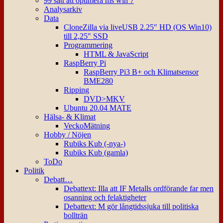
99 sätt att optimera ms win 7
Analysarkiv
Data
CloneZilla via liveUSB 2.25″ HD (OS Win10)
till 2,25″ SSD
Programmering
HTML & JavaScript
RaspBerry Pi
RaspBerry Pi3 B+ och Klimatsensor
BME280
Ripping
DVD>MKV
Ubuntu 20.04 MATE
Hälsa- & Klimat
VeckoMätning
Hobby / Nöjen
Rubiks Kub (-nya-)
Rubiks Kub (gamla)
ToDo
Politik
Debatt…
Debattext: Illa att IF Metalls ordförande far men
osanning och felaktigheter
Debattext: M gör långtidssjuka till politiska
bollträn