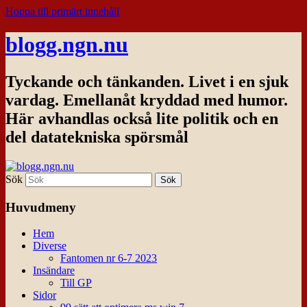
Hoppa till primärt innehåll
blogg.ngn.nu
Tyckande och tänkanden. Livet i en sjuk
vardag. Emellanåt kryddad med humor.
Här avhandlas också lite politik och en
del datatekniska spörsmål
Sök
Huvudmeny
Hem
Diverse
Fantomen nr 6-7 2023
Insändare
Till GP
Sidor