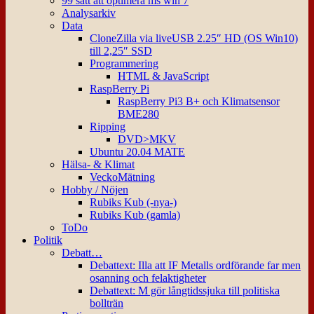
99 sätt att optimera ms win 7
Analysarkiv
Data
CloneZilla via liveUSB 2.25″ HD (OS Win10)
till 2,25″ SSD
Programmering
HTML & JavaScript
RaspBerry Pi
RaspBerry Pi3 B+ och Klimatsensor
BME280
Ripping
DVD>MKV
Ubuntu 20.04 MATE
Hälsa- & Klimat
VeckoMätning
Hobby / Nöjen
Rubiks Kub (-nya-)
Rubiks Kub (gamla)
ToDo
Politik
Debatt…
Debattext: Illa att IF Metalls ordförande far men
osanning och felaktigheter
Debattext: M gör långtidssjuka till politiska
bollträn