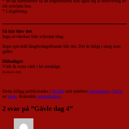
* Se till barnbarnen så att ungdomarna kan ägna sig åt renovering av
sitt nyköpta hus.
* Långfredag.
Så här blev det
:
Inga avvikelser från schemat idag.
Inget speciellt långfredagsfirande blir det. Det är tidigt i säng som
gäller.
Hälsoläget
:
Värk & extra värk i hö armbåge.
[03-06-015-010
]
Detta inlägg publicerades i
Besökt
och märktes
barnbarnen
,
Gävle
av
nisse
. Bokmärk
permalänken
.
2 svar på ”
Gävle dag 4
”