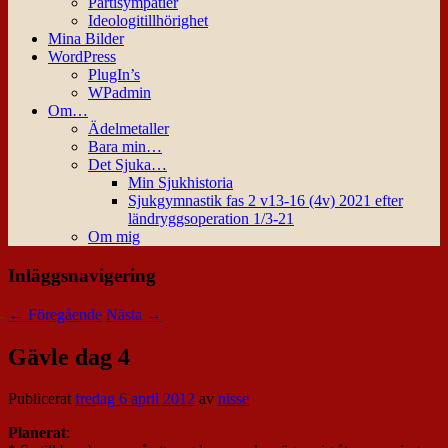
Partisympatier
Ideologitillhörighet
Mina Bilder
WordPress
PlugIn’s
WPadmin
Om…
Ädelmetaller
Bara min…
Det Sjuka…
Min Sjukhistoria
Sjukgymnastik fas 2 v13-16 (4v) 2021 efter
ländryggsoperation 1/3-21
Om mig
Inläggsnavigering
←
Föregående
Nästa
→
Gävle dag 4
Publicerat
fredag 6 april 2012
av
nisse
Planerat
: