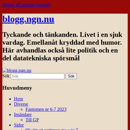
Hoppa till primärt innehåll
blogg.ngn.nu
Tyckande och tänkanden. Livet i en sjuk
vardag. Emellanåt kryddad med humor.
Här avhandlas också lite politik och en
del datatekniska spörsmål
Sök
Huvudmeny
Hem
Diverse
Fantomen nr 6-7 2023
Insändare
Till GP
Sidor