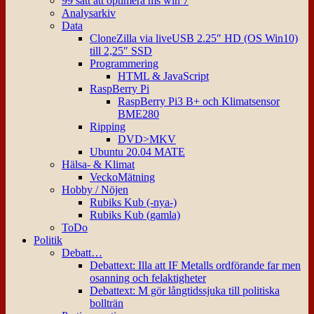
99 sätt att optimera ms win 7
Analysarkiv
Data
CloneZilla via liveUSB 2.25″ HD (OS Win10)
till 2,25″ SSD
Programmering
HTML & JavaScript
RaspBerry Pi
RaspBerry Pi3 B+ och Klimatsensor
BME280
Ripping
DVD>MKV
Ubuntu 20.04 MATE
Hälsa- & Klimat
VeckoMätning
Hobby / Nöjen
Rubiks Kub (-nya-)
Rubiks Kub (gamla)
ToDo
Politik
Debatt…
Debattext: Illa att IF Metalls ordförande far men
osanning och felaktigheter
Debattext: M gör långtidssjuka till politiska
bollträn