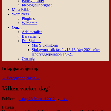
Partisympatier
Ideologitillhörighet
Mina Bilder
WordPress
PlugIn’s
WPadmin
Om…
Ädelmetaller
Bara min…
Det Sjuka…
Min Sjukhistoria
Sjukgymnastik fas 2 v13-16 (4v) 2021 efter
ländryggsoperation 1/3-21
Om mig
Inläggsnavigering
←
Föregående
Nästa
→
Vilken vacker dag!
Publicerat
tisdag 28 februari 2012
av
nisse
Farsan