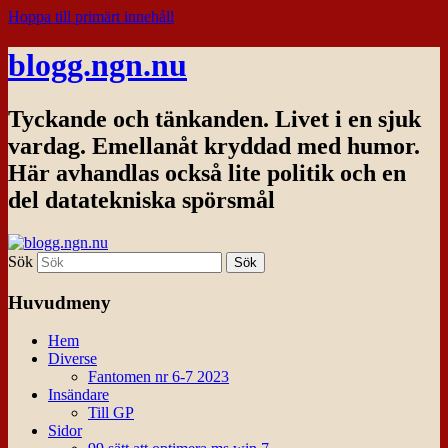
Hoppa till primärt innehåll
blogg.ngn.nu
Tyckande och tänkanden. Livet i en sjuk
vardag. Emellanåt kryddad med humor.
Här avhandlas också lite politik och en
del datatekniska spörsmål
Sök
Huvudmeny
Hem
Diverse
Fantomen nr 6-7 2023
Insändare
Till GP
Sidor