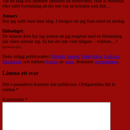
Var dit idag och lämnade laddaren till seniofonen. Han åt fiskbiffar
efter mild övertalning att det inte var att betrakta som fisk…
Annars
Har jag suttit mest inne idag. I morgon ser jag fram emot en utedag.
Hälsoläget
:
De senaste åren har jag noterat att jag reagerar med en försämring
när våren närmar sig. Så har det inte varit tidigare – tvärtom…?
[02-04-015-01
5]
Detta inlägg publicerades i
Besökt
,
eksem
,
Förkylning
,
Lederna
,
Musklerna
och märktes
Farsan
av
nisse
. Bokmärk
permalänken
.
Lämna ett svar
Din e-postadress kommer inte publiceras.
Obligatoriska fält är
märkta
*
Kommentar
*