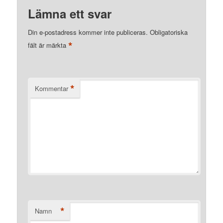
Lämna ett svar
Din e-postadress kommer inte publiceras.
Obligatoriska
*
fält är märkta
*
Kommentar
*
Namn