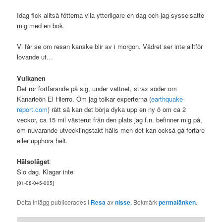
Idag fick alltså fötterna vila ytterligare en dag och jag sysselsatte
mig med en bok.
Vi får se om resan kanske blir av i morgon. Vädret ser inte alltför
lovande ut…
Vulkanen
Det rör fortfarande på sig, under vattnet, strax söder om
Kanarieön El Hierro. Om jag tolkar experterna (
earthquake-
report.com
) rätt så kan det börja dyka upp en ny ö om ca 2
veckor, ca 15 mil västerut från den plats jag f.n. befinner mig på,
om nuvarande utvecklingstakt hålls men det kan också gå fortare
eller upphöra helt.
Hälsoläget
:
Slö dag. Klagar inte
[01-08-045-005]
Detta inlägg publicerades i
Resa
av
nisse
. Bokmärk
permalänken
.