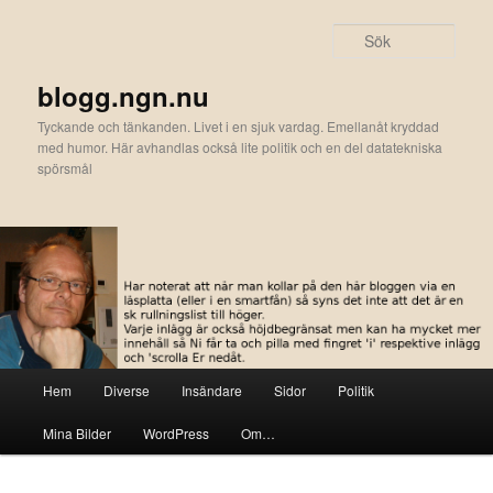
Hoppa
till
Sök
primärt
innehåll
blogg.ngn.nu
Tyckande och tänkanden. Livet i en sjuk vardag. Emellanåt kryddad
med humor. Här avhandlas också lite politik och en del datatekniska
spörsmål
Huvudmeny
Hem
Diverse
Insändare
Sidor
Politik
Mina Bilder
WordPress
Om…