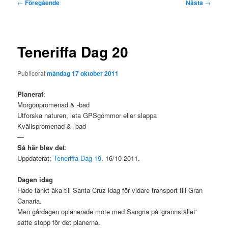
Inläggsnavigering
←
Föregående
Nästa
→
Teneriffa Dag 20
Publicerat
måndag 17 oktober 2011
Planerat
:
Morgonpromenad & -bad
Utforska naturen, leta GPSgömmor eller slappa
Kvällspromenad & -bad
—
Så här blev det
:
Uppdaterat;
Teneriffa Dag 19
. 16/10-2011.
Dagen idag
Hade tänkt åka till Santa Cruz idag för vidare transport till Gran
Canaria.
Men gårdagen oplanerade möte med Sangria på 'grannstället'
satte stopp för det planerna.