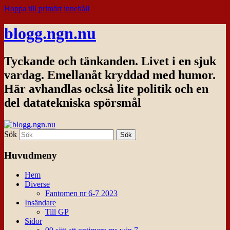
Hoppa till primärt innehåll
blogg.ngn.nu
Tyckande och tänkanden. Livet i en sjuk
vardag. Emellanåt kryddad med humor.
Här avhandlas också lite politik och en
del datatekniska spörsmål
Sök
Huvudmeny
Hem
Diverse
Fantomen nr 6-7 2023
Insändare
Till GP
Sidor