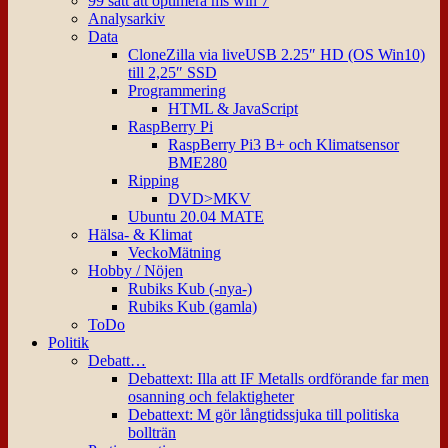
99 sätt att optimera ms win 7
Analysarkiv
Data
CloneZilla via liveUSB 2.25″ HD (OS Win10)
till 2,25″ SSD
Programmering
HTML & JavaScript
RaspBerry Pi
RaspBerry Pi3 B+ och Klimatsensor
BME280
Ripping
DVD>MKV
Ubuntu 20.04 MATE
Hälsa- & Klimat
VeckoMätning
Hobby / Nöjen
Rubiks Kub (-nya-)
Rubiks Kub (gamla)
ToDo
Politik
Debatt…
Debattext: Illa att IF Metalls ordförande far men
osanning och felaktigheter
Debattext: M gör långtidssjuka till politiska
bollträn