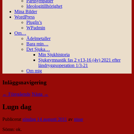
Partisympatier
Ideologitillhörighet
Mina Bilder
WordPress
PlugIn’s
WPadmin
Om…
Ädelmetaller
Bara min…
Det Sjuka…
Min Sjukhistoria
Sjukgymnastik fas 2 v13-16 (4v) 2021 efter
ländryggsoperation 1/3-21
Om mig
Inläggsnavigering
←
Föregående
Nästa
→
Lugn dag
Publicerat
söndag 14 augusti 2011
av
nisse
Sömn: ok.