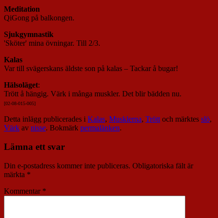
Meditation
QiGong på balkongen.
Sjukgymnastik
'Sköter' mina övningar. Till 2/3.
Kalas
Var till svägerskans äldste son på kalas – Tackar å bugar!
Hälsoläget
:
Trött å hängig. Värk i många muskler. Det blir bädden nu.
[02-08-015-005]
Detta inlägg publicerades i
Kalas
,
Musklerna
,
Trött
och märktes
slö
,
Värk
av
nisse
. Bokmärk
permalänken
.
Lämna ett svar
Din e-postadress kommer inte publiceras.
Obligatoriska fält är
märkta
*
Kommentar
*