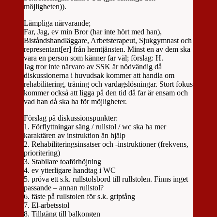
möjligheten)).
Lämpliga närvarande;
Far, Jag, ev min Bror (har inte hört med han),
Biståndshandläggare, Arbetsterapeut, Sjukgymnast och
representant[er] från hemtjänsten. Minst en av dem ska
vara en person som känner far väl; förslag: H.
Jag tror inte närvaro av SSK är nödvändig då
diskussionerna i huvudsak kommer att handla om
rehabilitering, träning och vardagslösningar. Stort fokus
kommer också att ligga på den tid då far är ensam och
vad han då ska ha för möjligheter.
Förslag på diskussionspunkter:
1. Förflyttningar säng / rullstol / wc ska ha mer
karaktären av instruktion än hjälp
2. Rehabiliteringsinsatser och -instruktioner (frekvens,
prioritering)
3. Stabilare toaförhöjning
4. ev ytterligare handtag i WC
5. pröva ett s.k. rullstolsbord till rullstolen. Finns inget
passande – annan rullstol?
6. fäste på rullstolen för s.k. griptång
7. El-arbetsstol
8. Tillgång till balkongen