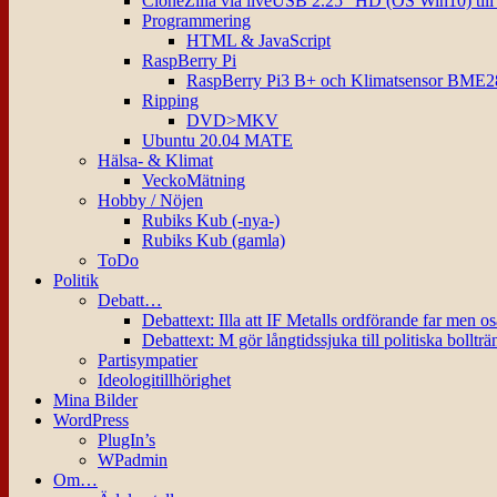
CloneZilla via liveUSB 2.25″ HD (OS Win10) til
Programmering
HTML & JavaScript
RaspBerry Pi
RaspBerry Pi3 B+ och Klimatsensor BME2
Ripping
DVD>MKV
Ubuntu 20.04 MATE
Hälsa- & Klimat
VeckoMätning
Hobby / Nöjen
Rubiks Kub (-nya-)
Rubiks Kub (gamla)
ToDo
Politik
Debatt…
Debattext: Illa att IF Metalls ordförande far men o
Debattext: M gör långtidssjuka till politiska bollträ
Partisympatier
Ideologitillhörighet
Mina Bilder
WordPress
PlugIn’s
WPadmin
Om…