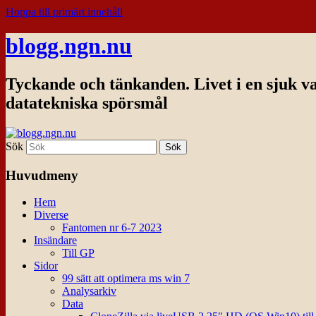
Hoppa till primärt innehåll
blogg.ngn.nu
Tyckande och tänkanden. Livet i en sjuk v
datatekniska spörsmål
Sök
Huvudmeny
Hem
Diverse
Fantomen nr 6-7 2023
Insändare
Till GP
Sidor
99 sätt att optimera ms win 7
Analysarkiv
Data