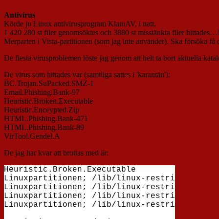
Antivirus
Körde ju Linux antivirusprogram KlamAV, i natt.
1 420 280 st filer genomsöktes och 3880 st misstänkta filer hittades
Merparten i Vista-partitionen (som jag inte använder). Ska försöka f
De flesta virusproblemen löste jag genom att helt ta bort aktuella katal
De virus som hittades var (samtliga sattes i 'karantän'):
BC.Trojan.SuPacked.SMZ-1
Email.Phishing.Bank-97
Heuristic.Broken.Executable
Heuristic.Enceypted.Zip
HTML.Phishing.Bank-471
HTML.Phishing.Bank-89
VirTool.Gendel.A
De jag har kvar att brottas med är:
Heuristic.Broken.Executable

Linuxpartitionen; /lib/linux-restricted-mudu
Linuxpartitionen; /lib/linux-restricted-mudu
Linuxpartitionen; /lib/linux-restricted-mudu
Linuxpartitionen; /lib/linux-restricted-mudu