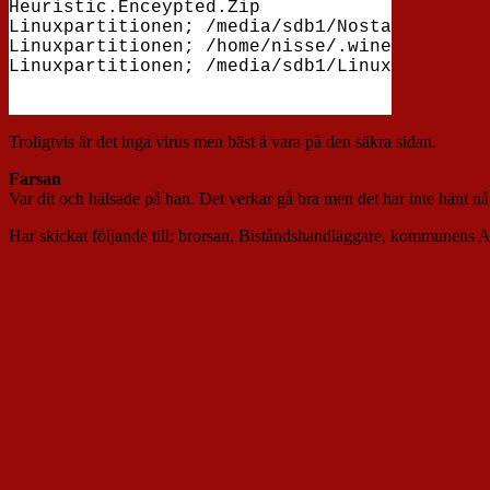
Heuristic.Enceypted.Zip

Linuxpartitionen; /media/sdb1/Nostalgi/Priva
Linuxpartitionen; /home/nisse/.wine/drive_c/
Troligtvis är det inga virus men bäst å vara på den säkra sidan.
Farsan
Var dit och hälsade på han. Det verkar gå bra men det har inte hänt någ
Har skickat följande till; brorsan, Biståndshandläggare, kommunens A