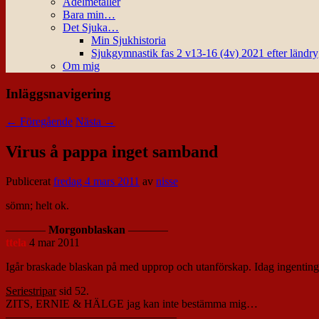
Ädelmetaller
Bara min…
Det Sjuka…
Min Sjukhistoria
Sjukgymnastik fas 2 v13-16 (4v) 2021 efter ländr
Om mig
Inläggsnavigering
←
Föregående
Nästa
→
Virus å pappa inget samband
Publicerat
fredag 4 mars 2011
av
nisse
sömn; helt ok.
———–
Morgonblaskan
———–
ttela
4 mar 2011
Igår braskade blaskan på med upprop och utanförskap. Idag ingenti
Seriestripar
sid 52.
ZITS, ERNIE & HÄLGE jag kan inte bestämma mig…
———————————————