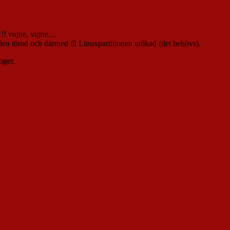
…!!! vojne, vojne…
å den tömd och därmed få Linuxpartitionen utökad (det behövs).
oger.
les/2.6.24-24-generic/fglrx/libfglrx_ip.a.GCC
les/2.6.24-25-generic/fglrx/libfglrx_ip.a.GCC
les/2.6.24-26-generic/fglrx/libfglrx_ip.a.GCC
les/2.6.24-27-generic/fglrx/libfglrx_ip.a.GCC