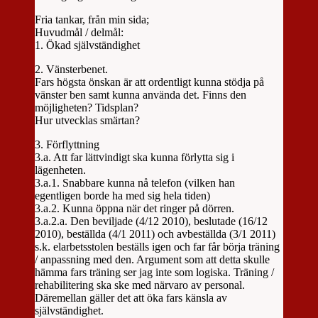
Fria tankar, från min sida;
Huvudmål / delmål:
1. Ökad självständighet
2. Vänsterbenet.
Fars högsta önskan är att ordentligt kunna stödja på
vänster ben samt kunna använda det. Finns den
möjligheten? Tidsplan?
Hur utvecklas smärtan?
3. Förflyttning
3.a. Att far lättvindigt ska kunna förlytta sig i
lägenheten.
3.a.1. Snabbare kunna nå telefon (vilken han
egentligen borde ha med sig hela tiden)
3.a.2. Kunna öppna när det ringer på dörren.
3.a.2.a. Den beviljade (4/12 2010), beslutade (16/12
2010), beställda (4/1 2011) och avbeställda (3/1 2011)
s.k. elarbetsstolen beställs igen och far får börja träning
/ anpassning med den. Argument som att detta skulle
hämma fars träning ser jag inte som logiska. Träning /
rehabilitering ska ske med närvaro av personal.
Däremellan gäller det att öka fars känsla av
självständighet.