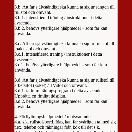
3.b. Att far självständigt ska kunna ta sig ur sängen till
rullstol och omvänt.
3.b.1. intensifierad träning / instruktioner i detta
avseende.
3.b.2. behövs ytterligare hjälpmedel – som far kan
använda.
3.c. Att far självständigt ska kunna ta sig ur rullstol till
toalettstol och omvänt.
3.c.1. intensifierad träning / instruktioner i detta
avseende.
3.c.2. behövs ytterligare hjälpmedel – som far kan
använda.
3.d. Att far självständigt ska kunna ta sig ur rullstol till
arbetsstol (köket) / TVstol och omvänt.
3.d.1. ta fram träningsprogram i detta avseende.
Upprätta en rimligt tidsplan.
3.d.2. behövs ytterligare hjälpmedel – som far kan
använda.
4. Förflyttningshjälpmedel / motsvarande
4.a. s.k. rullstolsbord. Idag kan far svårligen ta med sig
t.ex. telefon och räkningar från kök till det s.k.