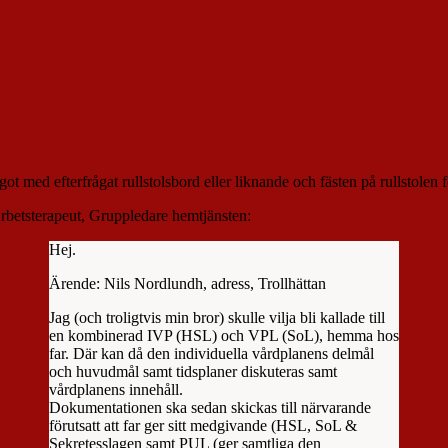
t/NISSE/Skyddat/Skyddad.zip

windows/system32/lt11.zip

ot med efterfrågat rullstolsbord eller liknande och fästen på rullstolen f
rbetsterapeut, Gruppledare hemtjänsten:
Hej.
Ärende: Nils Nordlundh, adress, Trollhättan
Jag (och troligtvis min bror) skulle vilja bli kallade till
en kombinerad IVP (HSL) och VPL (SoL), hemma hos
far. Där kan då den individuella vårdplanens delmål
och huvudmål samt tidsplaner diskuteras samt
vårdplanens innehåll.
Dokumentationen ska sedan skickas till närvarande
förutsatt att far ger sitt medgivande (HSL, SoL &
Sekretesslagen samt PUL (ger samtliga den