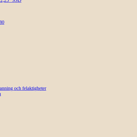
l 2,25″ SSD
80
sanning och felaktigheter
n