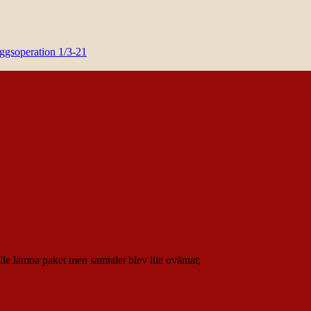
yggsoperation 1/3-21
ulle lämna paket men samtalet blev lite oväntat;