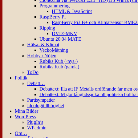
CloneZilla via liveUSB 2.25″ HD (OS Win10) til
Programmering
HTML & JavaScript
RaspBerry Pi
RaspBerry Pi3 B+ och Klimatsensor BME2
Ripping
DVD>MKV
Ubuntu 20.04 MATE
Hälsa- & Klimat
VeckoMätning
Hobby / Nöjen
Rubiks Kub (-nya-)
Rubiks Kub (gamla)
ToDo
Politik
Debatt…
Debattext: Illa att IF Metalls ordförande far men o
Debattext: M gör långtidssjuka till politiska bollträ
Partisympatier
Ideologitillhörighet
Mina Bilder
WordPress
PlugIn’s
WPadmin
Om…