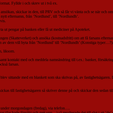
mat. Fyllde i och skrev ut i två ex.
va ansökan, skickar in den, till PRV och så får vi vänta och se när och o
 nytt efternamn, från ’Nordlund’, till ’Nordlundh’.
vis.
 ta ut pengar på banken eller få ut mediciner på Apoteket.
ngen (Skatteverket) och ansöka (kostnadsfritt) om att få farsans efterna
n av dem vill byta från ’Nordlund’ till ’Nordlundh’ (Konstiga typer…?)
n, liksom.
kort samt kontakt med och meddela namnändring till t.ex.: banker, försäkr
också farsan.
r blev sittande med en blankett som ska skrivas på, av fastighetsägaren. D
ickas till fastighetsägaren så skriver denne på och skickar den sedan ti
ixa under morgondagen (fredag), via telefon….
 (far hade försökt och gett upp…) så resulterade det till slut i att ’de