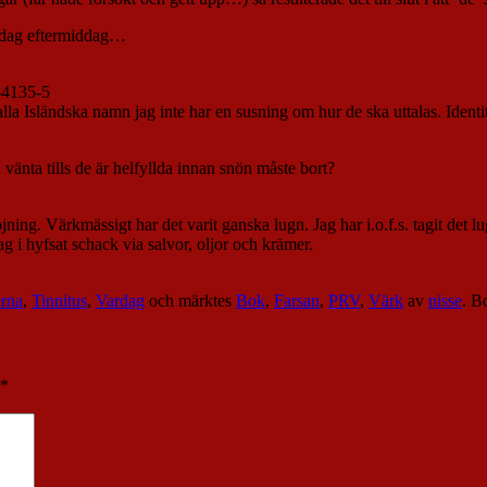
fredag eftermiddag…
-4135-5
lla Isländska namn jag inte har en susning om hur de ska uttalas. Identit
änta tills de är helfyllda innan snön måste bort?
ing. Värkmässigt har det varit ganska lugn. Jag har i.o.f.s. tagit det lu
ag i hyfsat schack via salvor, oljor och krämer.
rna
,
Tinnitus
,
Vardag
och märktes
Bok
,
Farsan
,
PRV
,
Värk
av
nisse
. 
*