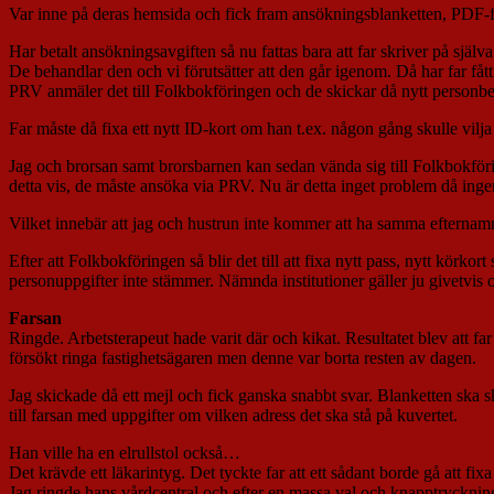
Var inne på deras hemsida och fick fram ansökningsblanketten, PDF-for
Har betalt ansökningsavgiften så nu fattas bara att far skriver på själ
De behandlar den och vi förutsätter att den går igenom. Då har far fått
PRV anmäler det till Folkbokföringen och de skickar då nytt personbe
Far måste då fixa ett nytt ID-kort om han t.ex. någon gång skulle vilja
Jag och brorsan samt brorsbarnen kan sedan vända sig till Folkbokföri
detta vis, de måste ansöka via PRV. Nu är detta inget problem då inge
Vilket innebär att jag och hustrun inte kommer att ha samma efternam
Efter att Folkbokföringen så blir det till att fixa nytt pass, nytt kör
personuppgifter inte stämmer. Nämnda institutioner gäller ju givetvis 
Farsan
Ringde. Arbetsterapeut hade varit där och kikat. Resultatet blev att fa
försökt ringa fastighetsägaren men denne var borta resten av dagen.
Jag skickade då ett mejl och fick ganska snabbt svar. Blanketten ska sk
till farsan med uppgifter om vilken adress det ska stå på kuvertet.
Han ville ha en elrullstol också…
Det krävde ett läkarintyg. Det tyckte far att ett sådant borde gå att f
Jag ringde hans vårdcentral och efter en massa val och knapptryckningar