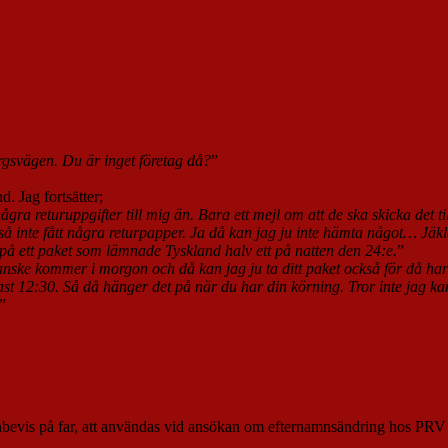
rgsvägen. Du är inget företag då?
”
d. Jag fortsätter;
ågra returuppgifter till mig än. Bara ett mejl om att de ska skicka det ti
å inte fått några returpapper. Ja då kan jag ju inte hämta något… Jäkla 
på ett paket som lämnade Tyskland halv ett på natten den 24:e.
”
kanske kommer i morgon och då kan jag ju ta ditt paket också för då har
t 12:30. Så då hänger det på när du har din körning. Tror inte jag kan
”
onbevis på far, att användas vid ansökan om efternamnsändring hos PRV 