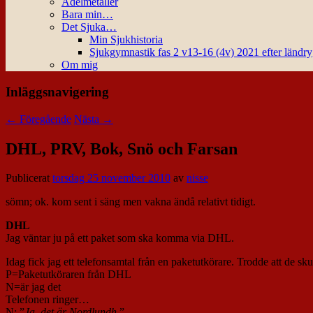
Ädelmetaller
Bara min…
Det Sjuka…
Min Sjukhistoria
Sjukgymnastik fas 2 v13-16 (4v) 2021 efter ländr
Om mig
Inläggsnavigering
←
Föregående
Nästa
→
DHL, PRV, Bok, Snö och Farsan
Publicerat
torsdag 25 november 2010
av
nisse
sömn; ok. kom sent i säng men vakna ändå relativt tidigt.
DHL
Jag väntar ju på ett paket som ska komma via DHL.
Idag fick jag ett telefonsamtal från en paketutkörare. Trodde att de sk
P=Paketutköraren från DHL
N=är jag det
Telefonen ringer…
N: ”
Ja, det är Nordlundh.
”