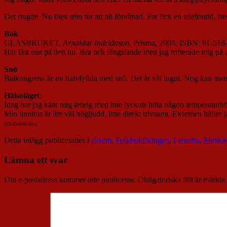
Det ringde. Nu blev min tur att bli förvånad. Far fick en telefontid, 
Bok
GLASBRUKET,
Arnaldur Indridason
, Prisma, 2003, ISBN: 91-518
Har läst slut på den nu. Bra och fängslande men jag irriterade mig på a
Snö
Balkongerna är nu halvfyllda med snö. Det är väl lugnt. Nog kan man v
Hälsoläget
:
Idag har jag känt mig febrig men inte lyckats hitta någon temperaturhöjn
Min tinnitus är lite väl högljudd. Inte direkt trivsamt. Eksemen håller j
[03-03-050-005]
Detta inlägg publicerades i
eksem
,
Folkbokföringen
,
Lederna
,
Muskle
Lämna ett svar
Din e-postadress kommer inte publiceras.
Obligatoriska fält är märkta