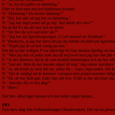
P: ”
Ja, hej det gäller en hämtning.
”
Efter en kort men mycket fundersam tystnad;
N: ”
Hämtning? Du menar lämning?
”
P: ”
Nej, här står att jag har en hämtning.
”
N: ”
Jag har inget paket att ge dig. Vad skulle det vara?
”
Nu är det P:s tur att vara tyst en stund;
P: ”
Var bor du och vad heter du?
”
N: ”
Jag bor på Agnesborgsvägen 12 och namnet är Nordlund.
”
P: ”
Rackarns, ja jag har bara att jag ska hämta ett paket på Agensbo
N: ”
Nejdå jag är en helt vanlig person.
”
Det där tyckte tydligen P var jätteroligt för han skrattar hjärtligt en stun
N: ”
Men jag har ett paket som ska till net2worl men jag har inte fått n
P: ”
Jo det stämmer, det är de som beställt hämtningen och du har allts
N: ”
Just det. Men du har kanske något till mig? Jag väntar nämligen 
P: ”
Ja, det borde ju vara här nu, vänta lite… nope, inget paket. Det 
N: ”
Det är möjligt att de kommer i morgon men posten kommer tidigas
P: ”
Nä, de har fullt upp. Låter inte alls bra. Vi får se hur det löser sig.
N: ”
Just det. Ha en bra dag!
”
P: ”
Mors.
”
Det blev alltså inget lämnat och inte heller något hämtat…
PRV
Fick brev idag från Folkbokföringen (Skatteverket). Det var ett pers