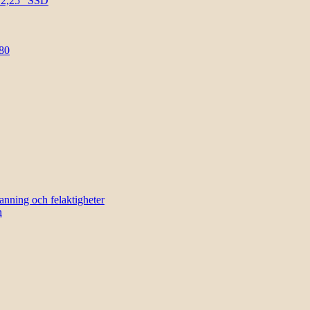
l 2,25″ SSD
80
sanning och felaktigheter
n