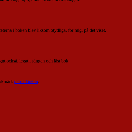
eterna i boken blev liksom otydliga, för mig, på det viset.
gnt också, legat i sängen och läst bok.
Bokmärk
permalänken
.