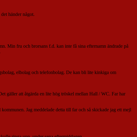
m det händer något.
mn. Min fru och brorsans f.d. kan inte få sina efternamn ändrade på
.
ingsbolag, elbolag och telefonbolag. De kan bli lite kinkiga om
et gäller att åtgärda en lite hög tröskel mellan Hall / WC. Far har
ll kommunen. Jag meddelade detta till far och så skickade jag ett mejl
’ skulle ringa upp, under sena eftermiddagen.