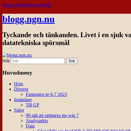
Hoppa till primärt innehåll
blogg.ngn.nu
Tyckande och tänkanden. Livet i en sjuk v
datatekniska spörsmål
Sök
Huvudmeny
Hem
Diverse
Fantomen nr 6-7 2023
Insändare
Till GP
Sidor
99 sätt att optimera ms win 7
Analysarkiv
Data