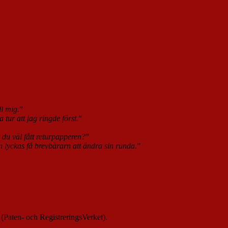
ll mig.
”
tur att jag ringde först.
”
 du väl fått returpapperen?
”
 lyckas få brevbärarn att ändra sin runda.
”
(Paten- och RegistreringsVerket).