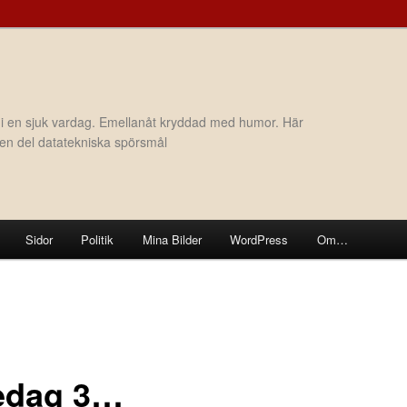
 i en sjuk vardag. Emellanåt kryddad med humor. Här
h en del datatekniska spörsmål
Sidor
Politik
Mina Bilder
WordPress
Om…
edag 3…