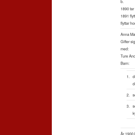
b.
1890 tar
1891 flyt
flyttar ho
Anna Mar
Gifter si
med:
Ture And
Barn:
1.
d
d
2.
s
3.
s
k
År 1900 