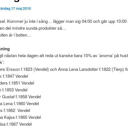
åndag 17 maj 2010
sel. Kommer ju inte i säng… lägger man sig 04:00 och går upp 10:00
t en del mindre sunda produkter så…
ollen är i botten…
kning
git nästan hela dagen att reda ut kanske bara 10% av ’anorna’ på hust
k’:
rs Ersson f.1823 (Vendel) och Anna Lena Larsdotter f.1822 (Tierp) fi
ik f.1847 Vendel
ders f.1851 Vendel
n f.1853 Vendel
r Gustaf f.1858 Vendel
ja Lena f.1860 Vendel
rs f.1862 Vendel
na Kajsa f.1865 Vendel
visa f.1867 Vendel