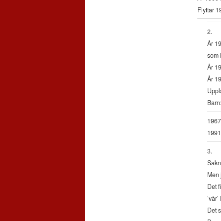
Flyttar 1
2.
År 19
som 
År 19
År 19
Uppl
Barn:
1967
1991
3.
Sakna
Men 
Det f
’vår’
Det s