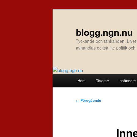
Hoppa
till
primärt
blogg.ngn.nu
innehåll
Tyckande och tänkanden. Livet
avhandlas också lite politik oc
Huvudmeny
Hem
Diverse
Insändare
Inläggsnavigering
←
Föregående
Inn