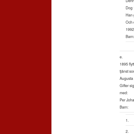
Denne
Dog 
Han 
Och d
1992
Barn:
e.
1895 flyt
tjänst so
Augusta E
Gifter sig
med:
Per Joha
Barn:
1.
2.