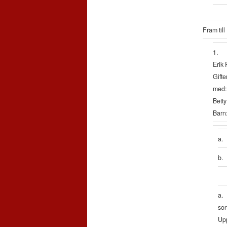
Fram till
1.
Erik 
Gifte
med:
Betty
Barn
a.
b.
a.
son
Upp