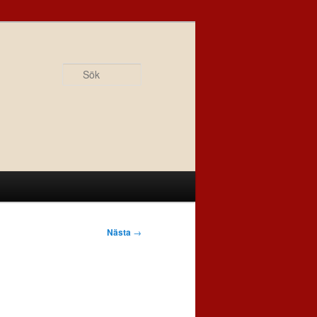
Sök
Nästa
→