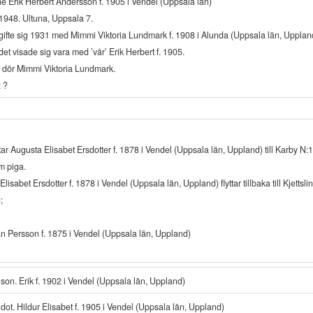
 Erik Herbert Andersson f. 1905 i Vendel (Uppsala län)
1948. Ultuna, Uppsala 7.
gifte sig 1931 med Mimmi Viktoria Lundmark f. 1908 i Alunda (Uppsala län, Upplan
et visade sig vara med ’vår’ Erik Herbert f. 1905.
 dör Mimmi Viktoria Lundmark.
 ?
tar Augusta Elisabet Ersdotter f. 1878 i Vendel (Uppsala län, Uppland) till Karby N:1
m piga.
lisabet Ersdotter f. 1878 i Vendel (Uppsala län, Uppland) flyttar tillbaka till Kjettsl
;
n Persson f. 1875 i Vendel (Uppsala län, Uppland)
son. Erik f. 1902 i Vendel (Uppsala län, Uppland)
dot. Hildur Elisabet f. 1905 i Vendel (Uppsala län, Uppland)