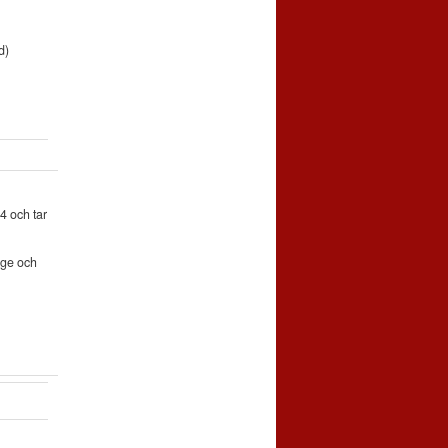
d)
4 och tar
inge och