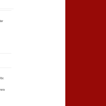
tar
för.
vara