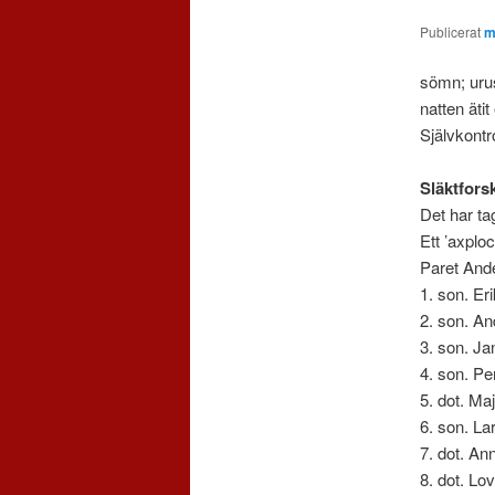
Publicerat
m
sömn; uru
natten äti
Självkontr
Släktfors
Det har ta
Ett ’axploc
Paret Ande
1. son. Er
2. son. An
3. son. Ja
4. son. Pe
5. dot. Ma
6. son. La
7. dot. An
8. dot. Lo