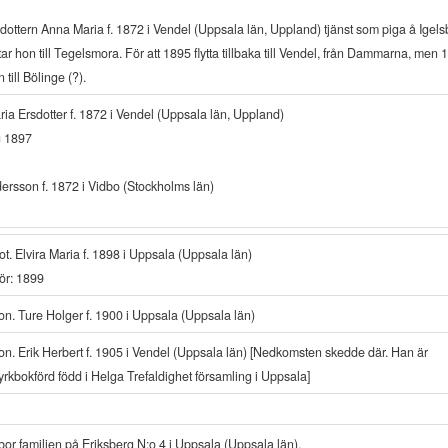
 dottern Anna Maria f. 1872 i Vendel (Uppsala län, Uppland) tjänst som piga å Igels
tar hon till Tegelsmora. För att 1895 flytta tillbaka till Vendel, från Dammarna, men 
n till Bölinge (?).
ia Ersdotter f. 1872 i Vendel (Uppsala län, Uppland)
g 1897
ersson f. 1872 i Vidbo (Stockholms län)
ot. Elvira Maria f. 1898 i Uppsala (Uppsala län)
ör: 1899
on. Ture Holger f. 1900 i Uppsala (Uppsala län)
on. Erik Herbert f. 1905 i Vendel (Uppsala län) [Nedkomsten skedde där. Han är
yrkbokförd född i Helga Trefaldighet församling i Uppsala]
bor familjen på Eriksberg N:o 4 i Uppsala (Uppsala län).