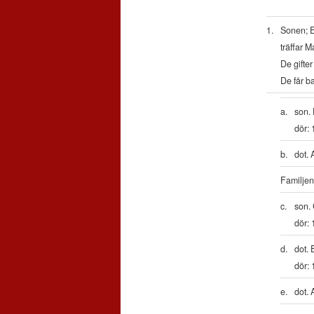
1.
Sonen; E
träffar 
De gifter
De får b
a.
son. 
dör:
b.
dot. 
Familjen 
c.
son. 
dör:
d.
dot. 
dör:
e.
dot. 