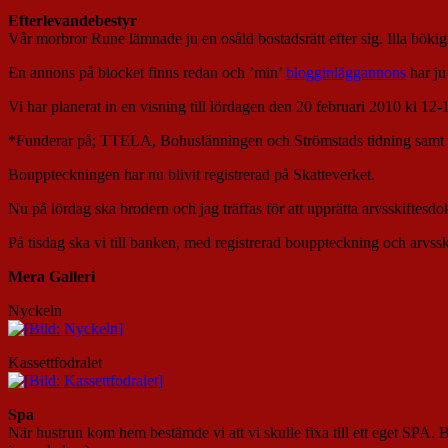
Efterlevandebestyr
Vår morbror Rune lämnade ju en osåld bostadsrätt efter sig. Illa bökigt. 
En annons på blocket finns redan och ’min’
blogginläggannons
har ju 
Vi har planerat in en visning till lördagen den 20 februari 2010 kl 12-
*Funderar på; TTELA, Bohuslänningen och Strömstads tidning samt GP
Bouppteckningen har nu blivit registrerad på Skatteverket.
Nu på lördag ska brodern och jag träffas för att upprätta arvsskiftesd
På tisdag ska vi till banken, med registrerad bouppteckning och arvs
Mera Galleri
Nyckeln
Kassettfodralet
Spa
När hustrun kom hem bestämde vi att vi skulle fixa till ett eget SPA