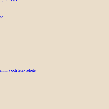
l 2,25″ SSD
80
sanning och felaktigheter
n