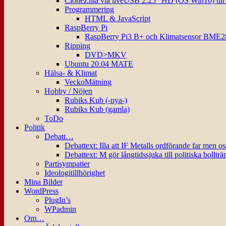
CloneZilla via liveUSB 2.25″ HD (OS Win10) til
Programmering
HTML & JavaScript
RaspBerry Pi
RaspBerry Pi3 B+ och Klimatsensor BME2
Ripping
DVD>MKV
Ubuntu 20.04 MATE
Hälsa- & Klimat
VeckoMätning
Hobby / Nöjen
Rubiks Kub (-nya-)
Rubiks Kub (gamla)
ToDo
Politik
Debatt…
Debattext: Illa att IF Metalls ordförande far men o
Debattext: M gör långtidssjuka till politiska bollträ
Partisympatier
Ideologitillhörighet
Mina Bilder
WordPress
PlugIn’s
WPadmin
Om…