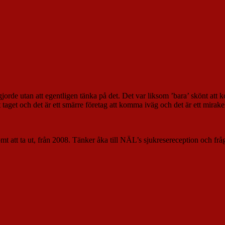
orde utan att egentligen tänka på det. Det var liksom ’bara’ skönt att 
et och det är ett smärre företag att komma iväg och det är ett mirakel
mt att ta ut, från 2008. Tänker åka till NÄL’s sjukresereception och frå