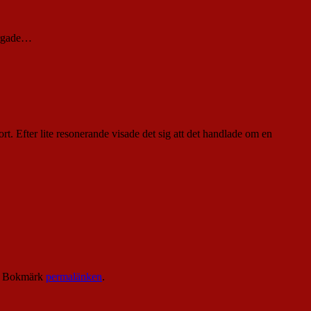
färgade…
ort. Efter lite resonerande visade det sig att det handlade om en
. Bokmärk
permalänken
.