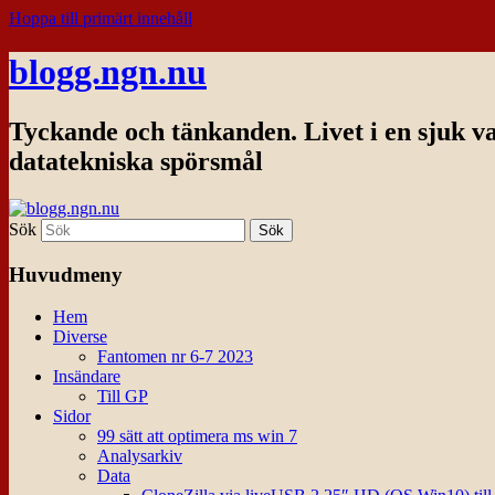
Hoppa till primärt innehåll
blogg.ngn.nu
Tyckande och tänkanden. Livet i en sjuk v
datatekniska spörsmål
Sök
Huvudmeny
Hem
Diverse
Fantomen nr 6-7 2023
Insändare
Till GP
Sidor
99 sätt att optimera ms win 7
Analysarkiv
Data