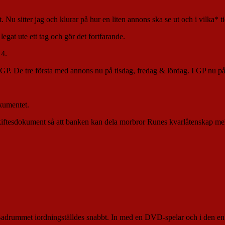
Nu sitter jag och klurar på hur en liten annons ska se ut och i vilka* tid
legat ute ett tag och gör det fortfarande.
14.
. De tre första med annons nu på tisdag, fredag & lördag. I GP nu p
okumentet.
skiftesdokument så att banken kan dela morbror Runes kvarlåtenskap mel
. Badrummet iordningställdes snabbt. In med en DVD-spelar och i den en