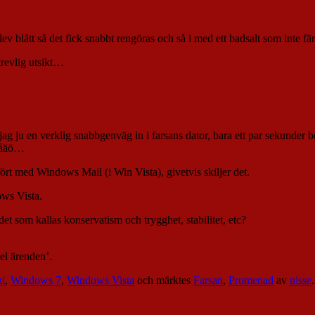
 blev blått så det fick snabbt rengöras och så i med ett badsalt som inte 
 trevlig utsikt…
jag ju en verklig snabbgenväg in i farsans dator, bara ett par sekunder b
d åäö…
rt med Windows Mail (i Win Vista), givetvis skiljer det.
ows Vista.
et som kallas konservatism och trygghet, stabilitet, etc?
del ärenden’.
gi
,
Windows 7
,
Windows Vista
och märktes
Farsan
,
Promenad
av
nisse