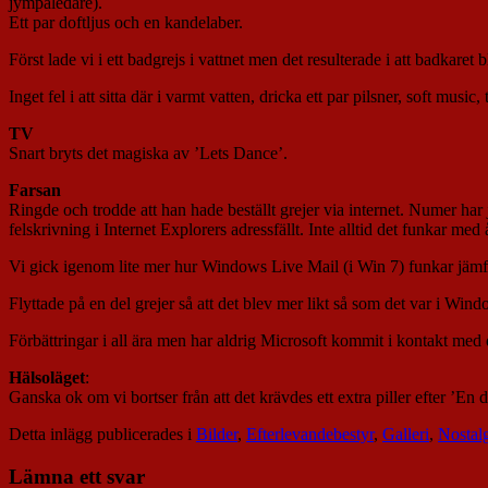
jympaledare).
Ett par doftljus och en kandelaber.
Först lade vi i ett badgrejs i vattnet men det resulterade i att badkaret
Inget fel i att sitta där i varmt vatten, dricka ett par pilsner, soft music,
TV
Snart bryts det magiska av ’Lets Dance’.
Farsan
Ringde och trodde att han hade beställt grejer via internet. Numer har 
felskrivning i Internet Explorers adressfällt. Inte alltid det funkar me
Vi gick igenom lite mer hur Windows Live Mail (i Win 7) funkar jämfö
Flyttade på en del grejer så att det blev mer likt så som det var i Wind
Förbättringar i all ära men har aldrig Microsoft kommit i kontakt med d
Hälsoläget
:
Ganska ok om vi bortser från att det krävdes ett extra piller efter ’En 
Detta inlägg publicerades i
Bilder
,
Efterlevandebestyr
,
Galleri
,
Nostal
Lämna ett svar