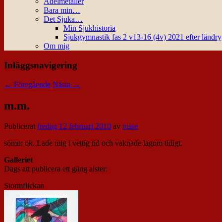
Ädelmetaller
Bara min…
Det Sjuka…
Min Sjukhistoria
Sjukgymnastik fas 2 v13-16 (4v) 2021 efter ländr
Om mig
Inläggsnavigering
←
Föregående
Nästa
→
m.m.
Publicerat
fredag 12 februari 2010
av
nisse
sömn: ok. Lade mig i vettig tid och vaknade lagom tidigt.
Galleriet
Dags att publicera ett gäng alster:
Stormflickan