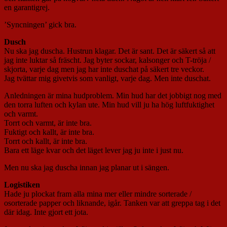
en garantigrej.
’Syncningen’ gick bra.
Dusch
Nu ska jag duscha. Hustrun klagar. Det är sant. Det är säkert så att
jag inte luktar så fräscht. Jag byter sockar, kalsonger och T-tröja /
skjorta, varje dag men jag har inte duschat på säkert tre veckor.
Jag tvättar mig givetvis som vanligt, varje dag. Men inte duschat.
Anledningen är mina hudproblem. Min hud har det jobbigt nog med
den torra luften och kylan ute. Min hud vill ju ha hög luftfuktighet
och varmt.
Torrt och varmt, är inte bra.
Fuktigt och kallt, är inte bra.
Torrt och kallt, är inte bra.
Bara ett läge kvar och det läget lever jag ju inte i just nu.
Men nu ska jag duscha innan jag planar ut i sängen.
Logistiken
Hade ju plockat fram alla mina mer eller mindre sorterade /
osorterade papper och liknande, igår. Tanken var att greppa tag i det
där idag. Inte gjort ett jota.