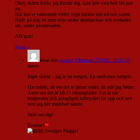
Okej, skämt åsido, jag förstår dig. Kan inte vara helt lätt just
nu.
Här har vi varierande väder, regn imorse sen sol och varmt.
Hade på mig en tunn tröja under skinnjackan och svettades
ute, under promenaden.
Allt gott!
Svara
↓
nisse
den
onsdag 3 februari 2010 kl. 16:43 16
skrev:
Inget skämt – jag är en lortgris. En medveten lortgris.
Har märkt, att om det är jämnt väder, då mår jag bättre.
Även om det är 10-15 minusgrader. Det är när
temperatur och antagligen lufttrycket far upp och ned
som jag blir märkbart sämre.
Sköt om dig!
Kramar!