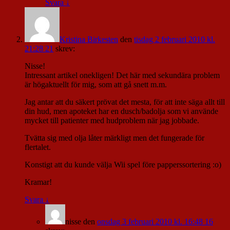
Svara
↓
Kristina Birkesten
den
tisdag 2 februari 2010 kl.
21:28 21
skrev:
Nisse!
Intressant artikel onekligen! Det här med sekundära problem
är högaktuellt för mig, som att gå snett m.m.
Jag antar att du säkert prövat det mesta, för att inte säga allt till
din hud, men apoteket har en dusch/badolja som vi använde
mycket till patienter med hudproblem när jag jobbade.
Tvätta sig med olja låter märkligt men det fungerade för
flertalet.
Konstigt att du kunde välja Wii spel före papperssortering :o)
Kramar!
Svara
↓
nisse
den
onsdag 3 februari 2010 kl. 16:48 16