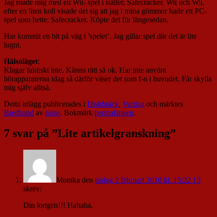
Jag roade mig med ett Wii- spel i stället; Safecracker. Wii och Wii,
efter en liten koll visade det sig att jag i mina gömmor hade ett PC-
spel som hette; Safecracker. Köpte det för längesedan.
Har kommit en bit på väg i ’spelet’. Jag gillar spel där det är lite
lugnt.
Hälsoläget
:
Klagar faktiskt inte. Känns rätt så ok. Har inte använt
hörapparaterna idag så därför väser det som f-n i huvudet. Får skylla
mig själv alltså.
Detta inlägg publicerades i
Diskbråck
,
Vardag
och märktes
Bredband
av
nisse
. Bokmärk
permalänken
.
7 svar på ”
Lite artikelgranskning
”
Monika
den
tisdag 2 februari 2010 kl. 15:22 15
skrev:
Din lortgris!!! Hahaha.