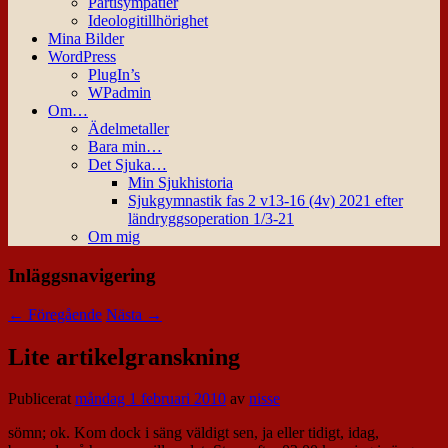
Partisympatier
Ideologitillhörighet
Mina Bilder
WordPress
PlugIn’s
WPadmin
Om…
Ädelmetaller
Bara min…
Det Sjuka…
Min Sjukhistoria
Sjukgymnastik fas 2 v13-16 (4v) 2021 efter
ländryggsoperation 1/3-21
Om mig
Inläggsnavigering
←
Föregående
Nästa
→
Lite artikelgranskning
Publicerat
måndag 1 februari 2010
av
nisse
sömn; ok. Kom dock i säng väldigt sen, ja eller tidigt, idag,