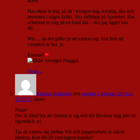
skrev:
Har riktat in mig på att i morgon dag, torsdag, åka och
investera i något dylikt. Ska rådfråga på Apoteket. Har
scharmat in mig på en brud där – tror jag ligger bra
till…
Wii…, tja det gäller ju att variera sig. Har hört att
variation är bra, ju.
Kramar!
Svara
↓
Kristina Birkesten
den
onsdag 3 februari 2010 kl.
17:09 17
skrev:
Nisse!
Det är alltid bra att charma in sig och det förvånar mig inte ett
ögonblick :o)
Tja att variera sig mellan Wii och papperarbete är säkert
jättebra. Kan 80-20 vara lagom kanske?