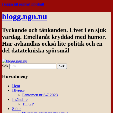
Hoppa till primärt innehåll
blogg.ngn.nu
Tyckande och tänkanden. Livet i en sjuk
vardag. Emellanåt kryddad med humor.
Här avhandlas också lite politik och en
del datatekniska spörsmål
Sök
Huvudmeny
Hem
Diverse
Fantomen nr 6-7 2023
Insändare
Till GP
Sidor