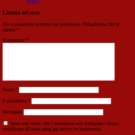
Svara
↓
Lämna ett svar
Din e-postadress kommer inte publiceras.
Obligatoriska fält är
märkta
*
Kommentar
*
Namn
*
E-postadress
*
Webbplats
Spara mitt namn, min e-postadress och webbplats i denna
webbläsare till nästa gång jag skriver en kommentar.