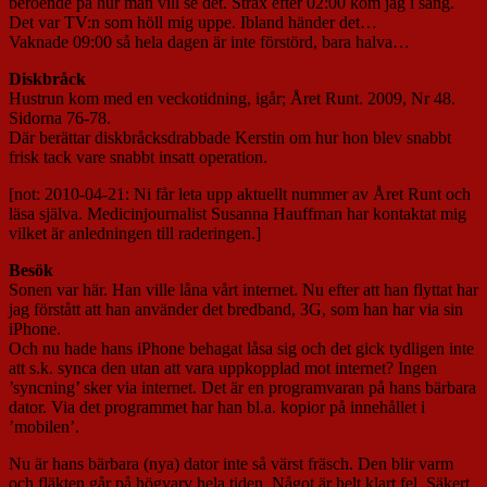
beroende på hur man vill se det. Strax efter 02:00 kom jag i säng.
Det var TV:n som höll mig uppe. Ibland händer det…
Vaknade 09:00 så hela dagen är inte förstörd, bara halva…
Diskbråck
Hustrun kom med en veckotidning, igår; Året Runt. 2009, Nr 48.
Sidorna 76-78.
Där berättar diskbråcksdrabbade Kerstin om hur hon blev snabbt
frisk tack vare snabbt insatt operation.
[not: 2010-04-21: Ni får leta upp aktuellt nummer av Året Runt och
läsa själva. Medicinjournalist Susanna Hauffman har kontaktat mig
vilket är anledningen till raderingen.]
Besök
Sonen var här. Han ville låna vårt internet. Nu efter att han flyttat har
jag förstått att han använder det bredband, 3G, som han har via sin
iPhone.
Och nu hade hans iPhone behagat låsa sig och det gick tydligen inte
att s.k. synca den utan att vara uppkopplad mot internet? Ingen
’syncning’ sker via internet. Det är en programvaran på hans bärbara
dator. Via det programmet har han bl.a. kopior på innehållet i
’mobilen’.
Nu är hans bärbara (nya) dator inte så värst fräsch. Den blir varm
och fläkten går på högvarv hela tiden. Något är helt klart fel. Säkert