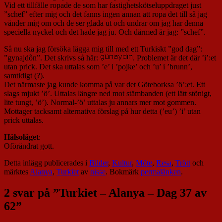
Vid ett tillfälle ropade de som har fastighetskötseluppdraget just
”schef” efter mig och det fanns ingen annan att ropa det till så jag
vänder mig om och de ser glada ut och undrar om jag har denna
speciella nyckel och det hade jag ju. Och därmed är jag: ”schef”.
Så nu ska jag försöka lägga mig till med ett Turkiskt ”god dag”:
”gynajdôn”. Det skrivs så här:
. Problemet är det där ’i’:et
utan prick. Det ska uttalas som ’e’ i ’pojke’ och ’u’ i ’brunn’,
samtidigt (?).
Det närmaste jag kunde komma på var det Göteborksa ’ö’:et. Ett
slags mjukt ’ö’. Uttalas längre ned mot stämbanden (ett lätt stönigt,
lite tungt, ’ö’). Normal-’ö’ uttalas ju annars mer mot gommen.
Mottager tacksamt alternativa förslag på hur detta (’eu’) ’i’ utan
prick uttalas.
Hälsoläget
:
Oförändrat gott.
Detta inlägg publicerades i
Bilder
,
Kultur
,
Möte
,
Resa
,
Trött
och
märktes
Alanya
,
Turkiet
av
nisse
. Bokmärk
permalänken
.
2 svar på ”
Turkiet – Alanya – Dag 37 av
62
”