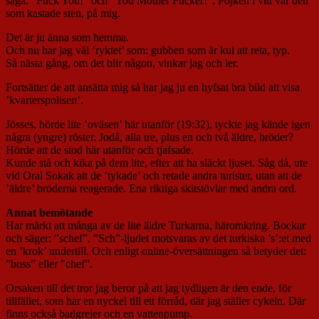
säga: ”Fuck You!” och ”You Mother Fucker!”. Pojken i vitt var den
som kastade sten, på mig.
Det är ju änna som hemma.
Och nu har jag väl ’ryktet’ som: gubben som är kul att reta, typ.
Så nästa gång, om det blir någon, vinkar jag och ler.
Fortsätter de att ansätta mig så har jag ju en hyfsat bra bild att visa
’kvarterspolisen’.
Jösses, hörde lite ’oväsen’ här utanför (19:32), tyckte jag kände igen
några (yngre) röster. Jodå, alla tre, plus en och två äldre, bröder?
Hörde att de stod här utanför och tjafsade.
Kunde stå och kika på dem lite, efter att ha släckt ljuset. Såg då, ute
vid Oral Sokak att de ’tykade’ och retade andra turister, utan att de
’äldre’ bröderna reagerade. Ena riktiga skitstövlar med andra ord.
Annat bemötande
Har märkt att många av de lite äldre Turkarna, häromkring. Bockar
och säger: ”schef”. ”Sch”-ljudet motsvaras av det turkiska ’s’:et med
en ’krok’ undertill. Och enligt online-översättningen så betyder det:
”boss” eller ”chef”.
Orsaken till det tror jag beror på att jag tydligen är den ende, för
tillfället, som har en nyckel till ett förråd, där jag ställer cykeln. Där
finns också badgrejer och en vattenpump.