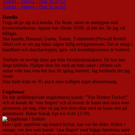
Turkiet – Alanya – Dag 30 av 62
.
Turkiet – Alanya – Dag 31 av 62
.
Handla
Dags att ge sig ut å handla. De flesta, utom de nattöppna små
kvartersbutikerna, öppnar inte förrän 10:00, så här års, får jag väl
tillägga.
Ska handla; Bananer, Gurka, Tomat, Tvättmedel (Perwoll Renkli
Sihir) och se om jag hittar någon billig avloppsrensare. Det är stopp i
handfatet och duschavloppet, igen. och kontaktpersonen är bortrest.
Träffade ett trevligt äldre par från Stockholmstrakten. De bor inte
långt härifrån. Hjälpte dem lite med att hitta saker i affären och
sedan ville han veta hur han får igång internet. Jag berättade det jag
visste.
Han hade köpt en 3G-puck men tydligen inget abonnemang.
Ungdomar
De här språkbegåvade ungdomarna kunde: ”You Mother Fucker!”
och så kunde de ’visa fingret’ och så kunde de kasta sten stora som
plommon, på mig, efter att jag bett dem sluta med att kasta sten på
grannhuset. Bahar Sokak Apt n:o 4 (kl 12:19).
Han i gult, uppförde sig relativt hyfsat, han var lite äldre. Killen i
orange, var den som kunde ’visa fingret’ med bägge händerna samt