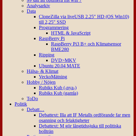
99 sätt att optimera ms win 7
Analysarkiv
Data
CloneZilla via liveUSB 2.25″ HD (OS Win10)
till 2,25″ SSD
Programmering
HTML & JavaScript
RaspBerry Pi
RaspBerry Pi3 B+ och Klimatsensor
BME280
Ripping
DVD>MKV
Ubuntu 20.04 MATE
Hälsa- & Klimat
VeckoMätning
Hobby / Nöjen
Rubiks Kub (-nya-)
Rubiks Kub (gamla)
ToDo
Politik
Debatt…
Debattext: Illa att IF Metalls ordförande far men
osanning och felaktigheter
Debattext: M gör långtidssjuka till politiska
bollträn