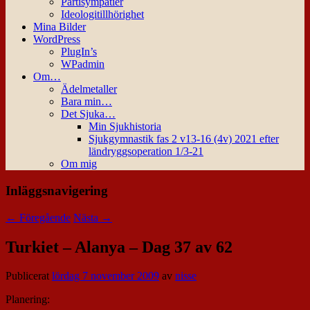
Partisympatier
Ideologitillhörighet
Mina Bilder
WordPress
PlugIn’s
WPadmin
Om…
Ädelmetaller
Bara min…
Det Sjuka…
Min Sjukhistoria
Sjukgymnastik fas 2 v13-16 (4v) 2021 efter
ländryggsoperation 1/3-21
Om mig
Inläggsnavigering
←
Föregående
Nästa
→
Turkiet – Alanya – Dag 37 av 62
Publicerat
lördag 7 november 2009
av
nisse
Planering: