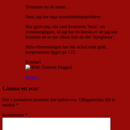
Tommare nu än innan…
Sant, jag har inga sysselsättningsproblem.
Har gjort mig vän med kvarterets ’boss’, en
restaurangägare, så jag har en känsla av att jag inte
kommer att se ens röken från de där ’slynglarna’.
Hela eftermiddagen har här också varit grått,
temperaturen ligger på +25.
Kramar!
Svara
↓
Lämna ett svar
Din e-postadress kommer inte publiceras.
Obligatoriska fält är
märkta
*
Kommentar
*