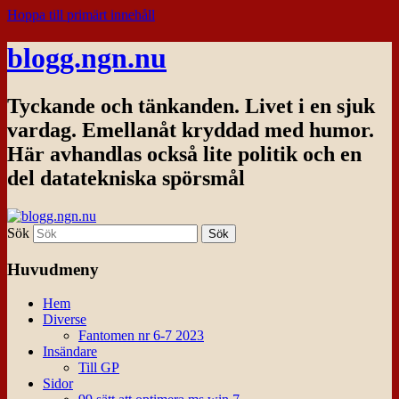
Hoppa till primärt innehåll
blogg.ngn.nu
Tyckande och tänkanden. Livet i en sjuk
vardag. Emellanåt kryddad med humor.
Här avhandlas också lite politik och en
del datatekniska spörsmål
Sök
Huvudmeny
Hem
Diverse
Fantomen nr 6-7 2023
Insändare
Till GP
Sidor