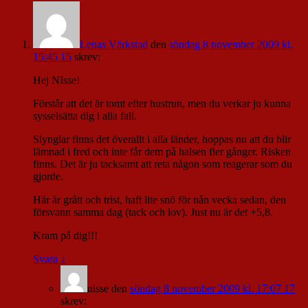
Lenas Värkstad
den
söndag 8 november 2009 kl.
15:45 15
skrev:
Hej NIsse!
Förstår att det är tomt efter hustrun, men du verkar ju kunna
sysselsätta dig i alla fall.
Slynglar finns det överallt i alla länder, hoppas nu att du blir
lämnad i fred och inte får dem på halsen fler gånger. Risken
finns. Det är ju tacksamt att reta någon som reagerar som du
gjorde.
Här är grått och trist, haft lite snö för nån vecka sedan, den
försvann samma dag (tack och lov). Just nu är det +5,8.
Kram på dig!!!
Svara
↓
nisse
den
söndag 8 november 2009 kl. 17:07 17
skrev: