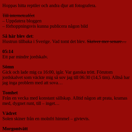
Hoppas hitta reptiler och andra djur att fotografera.
Till internetcaféet
– Uppdatera bloggen
– förhoppningsvis kunna publicera någon bild
Så här blev det
:
Hustrun tillbaka i Sverige. Vad tomt det blev.
Skriver mer senare…
05:14
Ett par mindre jordskalv.
Sömn
Gick och lade mig ca 16:00, igår. Var ganska trött. Förutom
jordskalvet som väckte mig så sov jag till 06:30 (14,5 tim). Alltså har
jag inga problem med att sova…
Tomhet
Från en vecka med konstant sällskap. Alltid någon att prata, kramas
med, dygnet runt, till – inget…
Vädret
Solen skiner från en molnfri himmel – givtevis.
Morgontvätt