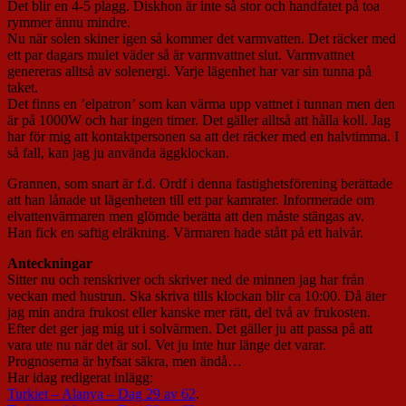
Det blir en 4-5 plagg. Diskhon är inte så stor och handfatet på toa
rymmer ännu mindre.
Nu när solen skiner igen så kommer det varmvatten. Det räcker med
ett par dagars mulet väder så är varmvattnet slut. Varmvattnet
genereras alltså av solenergi. Varje lägenhet har var sin tunna på
taket.
Det finns en ’elpatron’ som kan värma upp vattnet i tunnan men den
är på 1000W och har ingen timer. Det gäller alltså att hålla koll. Jag
har för mig att kontaktpersonen sa att det räcker med en halvtimma. I
så fall, kan jag ju använda äggklockan.
Grannen, som snart är f.d. Ordf i denna fastighetsförening berättade
att han lånade ut lägenheten till ett par kamrater. Informerade om
elvattenvärmaren men glömde berätta att den måste stängas av.
Han fick en saftig elräkning. Värmaren hade stått på ett halvår.
Anteckningar
Sitter nu och renskriver och skriver ned de minnen jag har från
veckan med hustrun. Ska skriva tills klockan blir ca 10:00. Då äter
jag min andra frukost eller kanske mer rätt, del två av frukosten.
Efter det ger jag mig ut i solvärmen. Det gäller ju att passa på att
vara ute nu när det är sol. Vet ju inte hur länge det varar.
Prognoserna är hyfsat säkra, men ändå…
Har idag redigerat inlägg:
Turkiet – Alanya – Dag 29 av 62
.